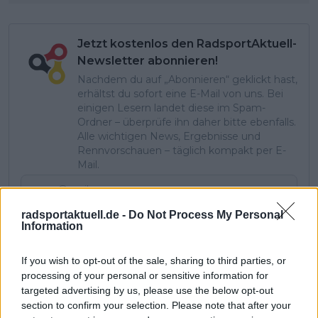
Jetzt kostenlos den RadsportAktuell-
Newsletter abonnieren!
Nachdem du auf „Abonnieren“ geklickt hast,
erhältst du sofort eine E-Mail von uns. Bei
einigen Lesern landet diese im Spam-
Ordner – überprüfe ihn daher bitte ebenfalls.
Alle wichtigen News, Ergebnisse und
Rennvorschauen – täglich kompakt per E-
Mail.
radsportaktuell.de -
Do Not Process My Personal
Abonnieren
Information
If you wish to opt-out of the sale, sharing to third parties, or
Stefan Jung
processing of your personal or sensitive information for
Redakteur
targeted advertising by us, please use the below opt-out
section to confirm your selection. Please note that after your
Beiträge des Autors ansehen