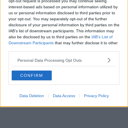
opt-out request is processed you may continue seeing
interest-based ads based on personal information utilized by
us or personal information disclosed to third parties prior to
your opt-out. You may separately opt-out of the further
disclosure of your personal information by third parties on the
Klatscht
1
IAB’s list of downstream participants. This information may
Besucher
1
also be disclosed by us to third parties on the
IAB’s List of
Downstream Participants
that may further disclose it to other
Vorheriger Artikel
Nächster Artikel
third parties.
Matxíns Warnung an
„Ich habe Tadej
Pogacars Rivalen für
Pogacar getroffen…“ –
Personal Data Processing Opt Outs
2026: „Ihr könnt es
Benoît Cosnefroy
immer noch
über seinen ersten
CONFIRM
versuchen …“
Test bei UAE und
seine neue Rolle im
Superteam
Data Deletion
Data Access
Privacy Policy