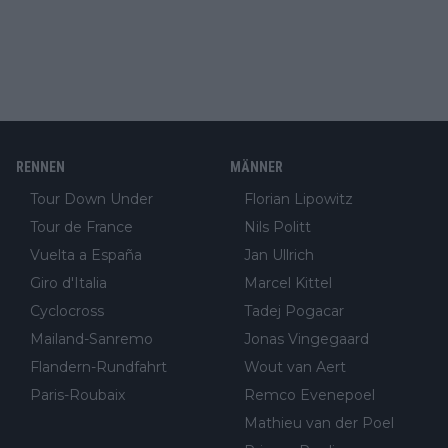
RENNEN
MÄNNER
Tour Down Under
Florian Lipowitz
Tour de France
Nils Politt
Vuelta a España
Jan Ullrich
Giro d'Italia
Marcel Kittel
Cyclocross
Tadej Pogacar
Mailand-Sanremo
Jonas Vingegaard
Flandern-Rundfahrt
Wout van Aert
Paris-Roubaix
Remco Evenepoel
Mathieu van der Poel