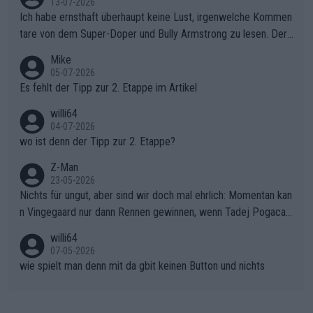
13-07-2026
ollering die Initiative.Zu spätes Erwachen: Zu diesem Zeitpunkt
Ich habe ernsthaft überhaupt keine Lust, irgenwelche Kommen
war das Loch zu Niewiadoma bereits zu groß, um es im Allein
tare von dem Super-Doper und Bully Armstrong zu lesen. Der
gang auf den steilen Schlusskilometern noch einmal zu schließ
Typ ist so was von daneben. Er kann seine Meinung haben, abe
Mike
en.Teurer Sekundenpoker: Die Quittung sind nun 15 Sekunden
r die gehört nicht in dieses Medium!
05-07-2026
Rückstand im Gesamtklassement – ein Polster, das Niewiado
Es fehlt der Tipp zur 2. Etappe im Artikel
ma vor der Schlussetappe nach Nizza alle Trümpfe in die Hand
willi64
gibt. Diese Etappe wird sicher als der psychologische Wendep
04-07-2026
unkt dieser Tour in die Geschichte eingehen. Wenn man bei so
wo ist denn der Tipp zur 2. Etappe?
einem harten Aufstieg einmal den Moment verpasst und der K
onkurrentin die "zweite Luft" schenkt, ist der Schaden am Ber
Z-Man
23-05-2026
g kaum noch zu reparieren.Vor uns liegt nun das große Finale R
Nichts für ungut, aber sind wir doch mal ehrlich: Momentan kan
ichtung Nizza. Niewiadoma hat psychologisch Oberwasser, ab
n Vingegaard nur dann Rennen gewinnen, wenn Tadej Pogacar
er SD Worx und Vollering müssen jetzt All-In gehen. (gregman
nicht mitfährt!!!
n)
willi64
07-05-2026
wie spielt man denn mit da gbit keinen Button und nichts