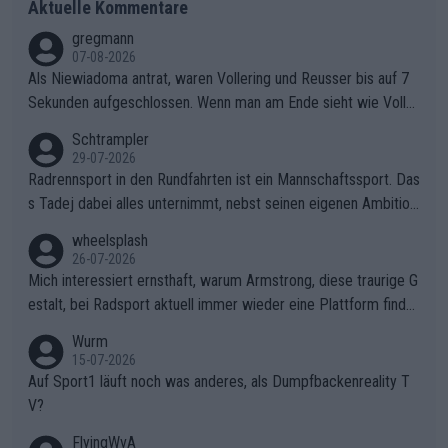
Aktuelle Kommentare
gregmann
07-08-2026
Als Niewiadoma antrat, waren Vollering und Reusser bis auf 7
Sekunden aufgeschlossen. Wenn man am Ende sieht wie Voller
ing Reusser hat stehen lassen, ist es unverständlich, wieso Voll
Schtrampler
ering die 7 Sekunden zu Niewiadoma nicht geschlossen hat un
29-07-2026
d den Abstand hat anwachsen lassen. Ein schwerer taktischer
Radrennsport in den Rundfahrten ist ein Mannschaftssport. Das
Fehler, der den Tour Sieg kosten wird.Diese Beobachtung trifft
s Tadej dabei alles unternimmt, nebst seinen eigenen Ambition
den taktischen Kern dieser dramatischen Etappe perfekt. Die
en, gegenüber seinen Helfern Solidarität zu zeigen und so das
wheelsplash
Zögerlichkeit von Demi Vollering in diesem Moment war das e
ganze Team auch mental stark zu machen und konkret am Erf
26-07-2026
ntscheidende Puzzleteil, das Katarzyna Niewiadoma die Tür z
olg teilzuhaben, ist ihm ganz hoch anzurechnen. Das ist ein Zei
Mich interessiert ernsthaft, warum Armstrong, diese traurige G
um Gelben Trikot geöffnet hat.Das taktische Dilemma am Mon
chen weit über den Radsport hinaus.
estalt, bei Radsport aktuell immer wieder eine Plattform finde
t VentouxDie psychologische Falle: Vollering spekulierte in die
t. Könnte mir die Redaktion diese Frage beantworten?
Wurm
ser Phase darauf, dass Marlen Reusser im Gelben Trikot die N
15-07-2026
achführarbeit leistet, um ihre Gesamtführung zu verteidigen.De
Auf Sport1 läuft noch was anderes, als Dumpfbackenreality T
r Pokereinsatz: Anstatt die verbleibenden 7 Sekunden sofort s
V?
elbst zuzufahren, verließ sich Vollering zu lange auf die Tempo
arbeit anderer.Niewiadomas Momentum: Niewiadoma nutzte g
FlyingWvA