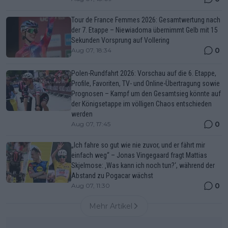
Tour de France Femmes 2026: Gesamtwertung nach
der 7. Etappe – Niewiadoma übernimmt Gelb mit 15
Sekunden Vorsprung auf Vollering
0
Aug 07, 18:34
Polen-Rundfahrt 2026: Vorschau auf die 6. Etappe,
Profile, Favoriten, TV- und Online-Übertragung sowie
Prognosen – Kampf um den Gesamtsieg könnte auf
der Königsetappe im völligen Chaos entschieden
werden
0
Aug 07, 17:45
„Ich fahre so gut wie nie zuvor, und er fährt mir
einfach weg“ – Jonas Vingegaard fragt Mattias
Skjelmose: ‚Was kann ich noch tun?‘, während der
Abstand zu Pogacar wächst
0
Aug 07, 11:30
Mehr Artikel