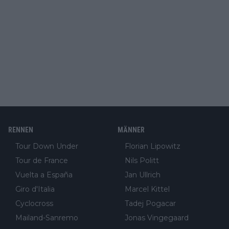
RENNEN
MÄNNER
Tour Down Under
Florian Lipowitz
Tour de France
Nils Politt
Vuelta a España
Jan Ullrich
Giro d'Italia
Marcel Kittel
Cyclocross
Tadej Pogacar
Mailand-Sanremo
Jonas Vingegaard