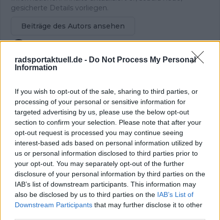
gesicherte Details vorliegen.
Beiträge des Autors ansehen
radsportaktuell.de -
Do Not Process My Personal
Information
If you wish to opt-out of the sale, sharing to third parties, or
Klatscht
0
processing of your personal or sensitive information for
Besucher
0
targeted advertising by us, please use the below opt-out
section to confirm your selection. Please note that after your
Vorheriger Artikel
Nächster Artikel
opt-out request is processed you may continue seeing
„Ich habe in den
Am Rande des
interest-based ads based on personal information utilized by
letzten Tagen viel
Kollapses: Petrolike
Zeit im Bad verbracht“
droht der
us or personal information disclosed to third parties prior to
– Uijtdebroeks erholt
Lizenzentzug,
your opt-out. You may separately opt-out of the further
sich von Krankheit
ausstehende
disclosure of your personal information by third parties on the
und überzeugt bei
Gehälter stellen die
IAB’s list of downstream participants. This information may
der Tour Auvergne-
Zukunft in Frage
also be disclosed by us to third parties on the
IAB’s List of
Rhône-Alpes
Downstream Participants
that may further disclose it to other
third parties.