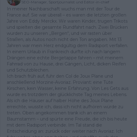
SEO-Manager, Sportjournalist und Editor-in-chief
In meiner Nachbarschaft wuchs man mit der Tour de
France auf. Sie war überall – es waren die letzten großen
Jahre von Eddy Merckx. Wir waren Kinder, trugen Trikots
und spielten die gesamte Rundfahrt nach. Zwei Brücken
wurden zu unseren „Bergen“, und wir rasten über
Straßen, als Autos noch nicht den Ton angaben. Mit 13
Jahren war mein Herz endgültig dem Radsport verfallen.
In einem Urlaub in Frankreich durfte ich nach langem
Drängen eine echte Bergetappe fahren – mit meinem
Fahrrad von zu Hause, drei Gängen, Licht, dicken Reifen
und Schutzblechen.
Ich brach früh auf, fuhr den Col de Joux Plane und
anschließend Morzine-Avoriaz. Proviant: eine Tüte
Kirschen, kein Wasser, keine Erfahrung. Von Les Gets aus
wurde es trotzdem der glücklichste Tag meines Lebens.
Als ich die Häuser auf halber Höhe des Joux Plane
erreichte, wusste ich, dass ich nicht aufhören würde zu
treten. Oben angekommen trank ich an einem
Baumstamm – und spürte eine Freude, die ich bis heute
mit dem Radsport verbinde. Im Tal stand die
Entscheidung an: zurück oder weiter nach Avoriaz. Ich