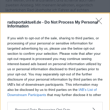
fuhr weiter, ohne anzuhalten, und schaffte auch den
zweiten Anstieg. Mit meinem knallroten, eigentlich
lächerlichen Rad überholte ich Fahrer auf echten
Rennrädern. Wieder dieses Glück.
Dieses unverfälschte Gefühl begleitet mich bis heute –
radsportaktuell.de -
Do Not Process My Personal
und es ist der Ursprung meiner Arbeit. Ich bin
Information
Chefredakteur von Radsportaktuell.de und verantworte
die redaktionelle Ausrichtung der Plattform:
If you wish to opt-out of the sale, sharing to third parties, or
Themenpriorisierung, Qualitätsstandards, Faktenprüfung
processing of your personal or sensitive information for
und die konsequente Aktualisierung von Inhalten, sobald
targeted advertising by us, please use the below opt-out
neue, verifizierte Informationen vorliegen. Neben der
section to confirm your selection. Please note that after your
Leitung der Redaktion schreibe und editiere ich selbst
opt-out request is processed you may continue seeing
und lege besonderen Wert auf klare Einordnung, präzise
interest-based ads based on personal information utilized by
Sprache und nachvollziehbare Analysen.
Radsport ist für mich mehr als Leidenschaft. Er ist ein
us or personal information disclosed to third parties prior to
komplexer Leistungssport, der Kontext, Genauigkeit und
your opt-out. You may separately opt-out of the further
Verantwortung verlangt – genau diesen Anspruch
disclosure of your personal information by third parties on the
vertrete ich in unserer täglichen Berichterstattung.
IAB’s list of downstream participants. This information may
also be disclosed by us to third parties on the
IAB’s List of
Beiträge des Autors ansehen
Downstream Participants
that may further disclose it to other
third parties.
Personal Data Processing Opt Outs