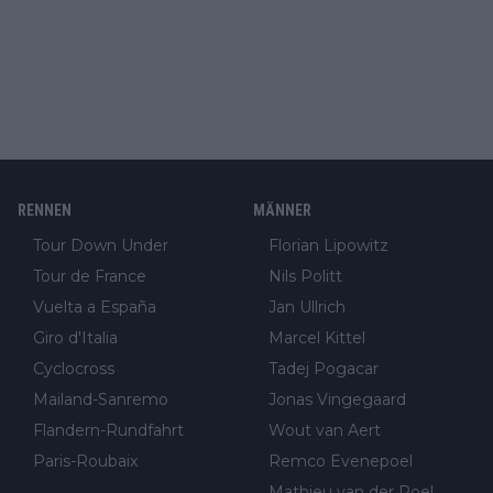
RENNEN
MÄNNER
Tour Down Under
Florian Lipowitz
Tour de France
Nils Politt
Vuelta a España
Jan Ullrich
Giro d'Italia
Marcel Kittel
Cyclocross
Tadej Pogacar
Mailand-Sanremo
Jonas Vingegaard
Flandern-Rundfahrt
Wout van Aert
Paris-Roubaix
Remco Evenepoel
Mathieu van der Poel