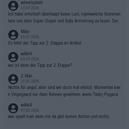
wheelsplash
sers Einbruch: Erst als Reusser komplett einbrach, übernahm V
13-07-2026
ollering die Initiative.Zu spätes Erwachen: Zu diesem Zeitpunkt
Ich habe ernsthaft überhaupt keine Lust, irgenwelche Kommen
war das Loch zu Niewiadoma bereits zu groß, um es im Allein
tare von dem Super-Doper und Bully Armstrong zu lesen. Der
gang auf den steilen Schlusskilometern noch einmal zu schließ
Typ ist so was von daneben. Er kann seine Meinung haben, abe
Mike
en.Teurer Sekundenpoker: Die Quittung sind nun 15 Sekunden
r die gehört nicht in dieses Medium!
05-07-2026
Rückstand im Gesamtklassement – ein Polster, das Niewiado
Es fehlt der Tipp zur 2. Etappe im Artikel
ma vor der Schlussetappe nach Nizza alle Trümpfe in die Hand
willi64
gibt. Diese Etappe wird sicher als der psychologische Wendep
04-07-2026
unkt dieser Tour in die Geschichte eingehen. Wenn man bei so
wo ist denn der Tipp zur 2. Etappe?
einem harten Aufstieg einmal den Moment verpasst und der K
onkurrentin die "zweite Luft" schenkt, ist der Schaden am Ber
Z-Man
23-05-2026
g kaum noch zu reparieren.Vor uns liegt nun das große Finale R
Nichts für ungut, aber sind wir doch mal ehrlich: Momentan kan
ichtung Nizza. Niewiadoma hat psychologisch Oberwasser, ab
n Vingegaard nur dann Rennen gewinnen, wenn Tadej Pogacar
er SD Worx und Vollering müssen jetzt All-In gehen. (gregman
nicht mitfährt!!!
n)
willi64
07-05-2026
wie spielt man denn mit da gbit keinen Button und nichts