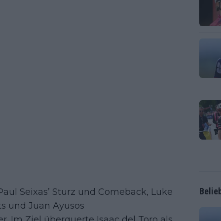
Belie
Paul Seixas’ Sturz und Comeback, Luke
ts und Juan Ayusos
 Im Ziel überquerte Isaac del Toro als