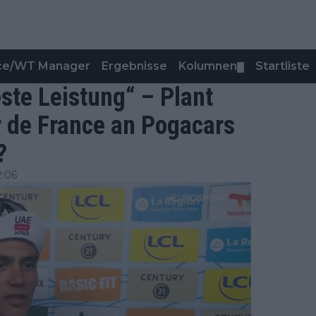
nce/WT Manager
Ergebnisse
Kolumnen
Startliste
▼
ste Leistung“ – Plant
ur de France an Pogacars
?
2:06