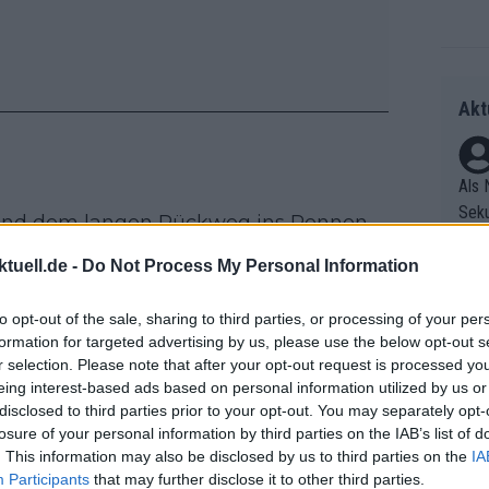
Akt
Als 
Seku
g und dem langen Rückweg ins Rennen
ring
UAE Team Emirates – XRG, am brutal
olle
tuell.de -
Do Not Process My Personal Information
d zu machen.
und 
Radr
er F
to opt-out of the sale, sharing to third parties, or processing of your per
ss T
formation for targeted advertising by us, please use the below opt-out s
riff
onen
r selection. Please note that after your opt-out request is processed y
Die 
as g
oro?
eing interest-based ads based on personal information utilized by us or
as e
Erfo
Mich
disclosed to third parties prior to your opt-out. You may separately opt-
ür z
Zeic
Gest
losure of your personal information by third parties on the IAB’s list of
Mont
uf dem Weg zum Tagessieg. Doch wie
. This information may also be disclosed by us to third parties on the
IA
et. 
n di
 Toro den Anstieg kontrolliert, folgte
Participants
that may further disclose it to other third parties.