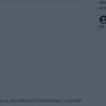
Nich
groß
nn V
berw
r nic
hen.
wie 
so in den letzten 2 Kilometern und ließ