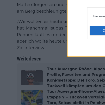
Matteo Jorgenson und seinem Teamkolleg
am Berg beschleunigte und die Verfolgu
Persona
„Wir wollten es heute unbedingt probier
hat. Manchmal ist das Timing schwierig, 
Rennen läuft es runder. Vor dem Start hatt
aber ich wollte heute unbedingt gewinne
Zielinterview.
Weiterlesen
Tour Auvergne-Rhône-Alpes 
Profile, Favoriten und Prog
Königsetappe: Del Toro, Sei
Tuckwell kämpfen um den 
Tour Auvergne-Rhône-Alpe
Etappe 7 – Tuckwell verteidi
Toro, Seixas bleibt in Reic