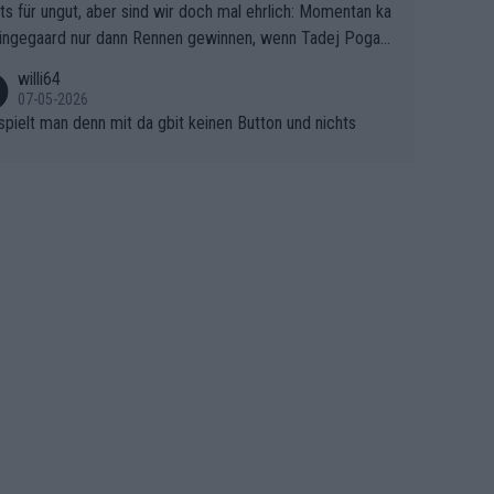
ts für ungut, aber sind wir doch mal ehrlich: Momentan ka
e Finale Richtung Nizza. Niewiadoma hat psychologisch O
ingegaard nur dann Rennen gewinnen, wenn Tadej Pogaca
asser, aber SD Worx und Vollering müssen jetzt All-In ge
ht mitfährt!!!
 (gregmann)
willi64
07-05-2026
spielt man denn mit da gbit keinen Button und nichts