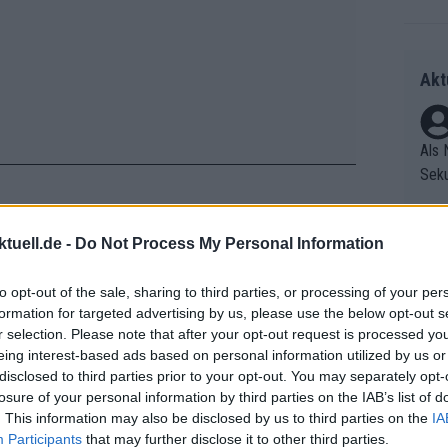
Akt
Als 
Seku
ring
olle
tuell.de -
Do Not Process My Personal Information
und 
Radr
klärte später, dass das Peloton trotz
er F
ss T
icht auf den Maillot Jaune hörte oder
to opt-out of the sale, sharing to third parties, or processing of your per
riff
onen
formation for targeted advertising by us, please use the below opt-out s
Die 
gnorierte. Für Vanmarcke allerdings
as g
r selection. Please note that after your opt-out request is processed y
as e
Erfo
schwer.
Mich
eing interest-based ads based on personal information utilized by us or
ür z
Zeic
Gest
disclosed to third parties prior to your opt-out. You may separately opt-
Mont
wesen wäre, wäre das für mich eine
losure of your personal information by third parties on the IAB’s list of
et. 
n di
. This information may also be disclosed by us to third parties on the
IA
 in der Etappe und mit den Fahrern auf
die 
Participants
that may further disclose it to other third parties.