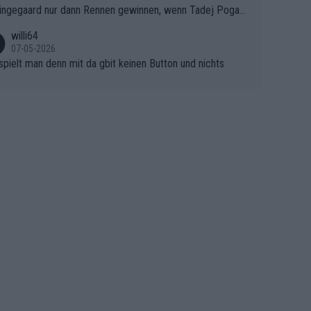
ingegaard nur dann Rennen gewinnen, wenn Tadej Pogaca
asser, aber SD Worx und Vollering müssen jetzt All-In ge
ht mitfährt!!!
 (gregmann)
willi64
07-05-2026
spielt man denn mit da gbit keinen Button und nichts