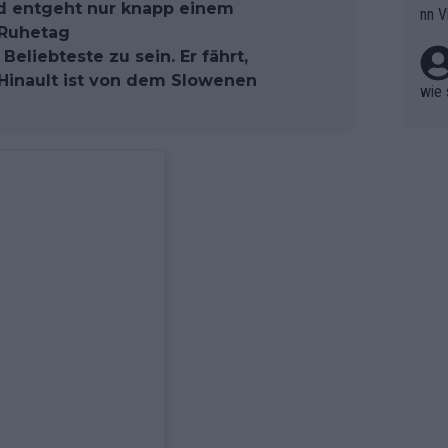
rd entgeht nur knapp einem
nn V
berw
 Ruhetag
r nic
hen.
Beliebteste zu sein. Er fährt,
Hinault ist von dem Slowenen
wie 