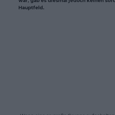
war, gab es diesmal jedoch keinen sofo
Hauptfeld.