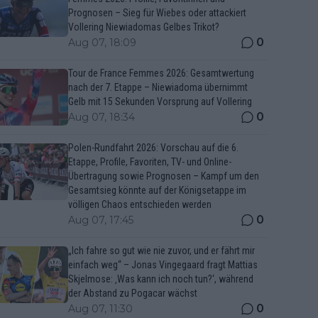
Prognosen – Sieg für Wiebes oder attackiert
Vollering Niewiadomas Gelbes Trikot?
0
Aug 07, 18:09
Tour de France Femmes 2026: Gesamtwertung
nach der 7. Etappe – Niewiadoma übernimmt
Gelb mit 15 Sekunden Vorsprung auf Vollering
0
Aug 07, 18:34
Polen-Rundfahrt 2026: Vorschau auf die 6.
Etappe, Profile, Favoriten, TV- und Online-
Übertragung sowie Prognosen – Kampf um den
Gesamtsieg könnte auf der Königsetappe im
völligen Chaos entschieden werden
0
Aug 07, 17:45
„Ich fahre so gut wie nie zuvor, und er fährt mir
einfach weg“ – Jonas Vingegaard fragt Mattias
Skjelmose: ‚Was kann ich noch tun?‘, während
der Abstand zu Pogacar wächst
0
Aug 07, 11:30