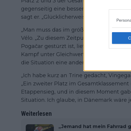
Platz 2 und 3 der Gesamtwertung, die auf
gegenseitig eine bessere Chance geben
sagt er. „Glücklicherweise ist das am Ende
Persona
„Man muss das im größeren Kontext sehen“
Vélo. „Zu diesem Zeitpunkt war es nicht 
Pogačar gestürzt ist, lief das Rennen sch
Kampf unter Gleichwertigen, unter den G
die Situation eine andere. Pogačar hätte a
„Ich habe kurz an Trine gedacht, Vingegaar
„Ein zweiter Platz im Gesamtklassement i
Etappensieg, und in diesem Moment gab e
Situation. Ich glaube, in Dänemark wäre 
Weiterlesen
„Jemand hat mein Fahrrad ge