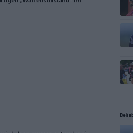
rtigen „Waffenstillstand“ im
Belie