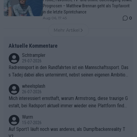
Prognosen – Matthew Brennan geht als Topfavorit
in die letzte Sprintchance
0
Aug 06, 17:45
Mehr Artikel
Aktuelle Kommentare
Schtrampler
29-07-2026
Radrennsport in den Rundfahrten ist ein Mannschaftssport. Das
s Tadej dabei alles unternimmt, nebst seinen eigenen Ambition
en, gegenüber seinen Helfern Solidarität zu zeigen und so das
wheelsplash
ganze Team auch mental stark zu machen und konkret am Erf
26-07-2026
olg teilzuhaben, ist ihm ganz hoch anzurechnen. Das ist ein Zei
Mich interessiert ernsthaft, warum Armstrong, diese traurige G
chen weit über den Radsport hinaus.
estalt, bei Radsport aktuell immer wieder eine Plattform finde
t. Könnte mir die Redaktion diese Frage beantworten?
Wurm
15-07-2026
Auf Sport1 läuft noch was anderes, als Dumpfbackenreality T
V?