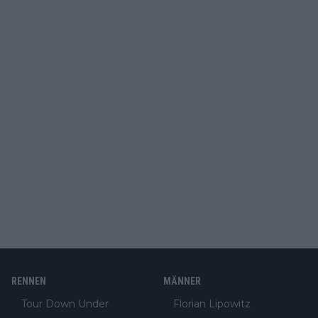
RENNEN
MÄNNER
Tour Down Under
Florian Lipowitz