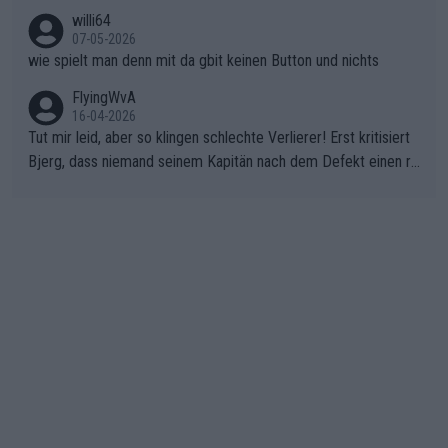
nicht mitfährt!!!
willi64
07-05-2026
wie spielt man denn mit da gbit keinen Button und nichts
FlyingWvA
16-04-2026
Tut mir leid, aber so klingen schlechte Verlierer! Erst kritisiert
Bjerg, dass niemand seinem Kapitän nach dem Defekt einen ro
ten Teppich ausrollt. Dann schimpft Pogacar selber über seine
"Shimano-Schubkarre", ehe Morgado denkt, dass der Weltmeis
ter mit einem platten Reifen ins Velodrome einfuhr. Schlechter
Stil!!! Insbesondere, wenn man sich die Rennsituation vor dem
Defekt anschaut - wer andern eine Grube gräbt, fällt selbst hin
ein.