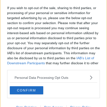
Grand Tour Debut
"Er ist ein bisschen ein
Isaac del Toros bei
Freak, aber er ist
If you wish to opt-out of the sale, sharing to third parties, or
Vuelta a Espana 2024
immer noch
processing of your personal or sensitive information for
möglich
schlagbar" - Steve
targeted advertising by us, please use the below opt-out
Cummings sieht
section to confirm your selection. Please note that after your
Möglichkeiten für
opt-out request is processed you may continue seeing
INEOS Grenadiers
interest-based ads based on personal information utilized by
beim Giro d'Italia 2024
us or personal information disclosed to third parties prior to
gegen Pogacar
your opt-out. You may separately opt-out of the further
disclosure of your personal information by third parties on the
IAB’s list of downstream participants. This information may
also be disclosed by us to third parties on the
IAB’s List of
Downstream Participants
that may further disclose it to other
third parties.
Personal Data Processing Opt Outs
CONFIRM