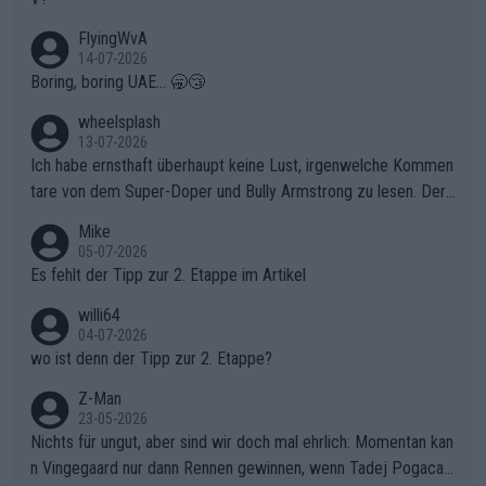
FlyingWvA
14-07-2026
Boring, boring UAE... 🥱😴
wheelsplash
13-07-2026
Ich habe ernsthaft überhaupt keine Lust, irgenwelche Kommen
tare von dem Super-Doper und Bully Armstrong zu lesen. Der
Typ ist so was von daneben. Er kann seine Meinung haben, abe
Mike
r die gehört nicht in dieses Medium!
05-07-2026
Es fehlt der Tipp zur 2. Etappe im Artikel
willi64
04-07-2026
wo ist denn der Tipp zur 2. Etappe?
Z-Man
23-05-2026
Nichts für ungut, aber sind wir doch mal ehrlich: Momentan kan
n Vingegaard nur dann Rennen gewinnen, wenn Tadej Pogacar