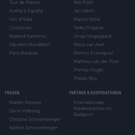
Tour de France
Nils Politt
Vuelta a España
Jan Ullrich
Giro d'Italia
Marcel Kittel
Cyclocross
Tadej Pogacar
Mailand-Sanremo
Jonas Vingegaard
Flandern-Rundfahrt
Wout van Aert
Paris-Roubaix
Remco Evenepoel
Mathieu van der Poel
Primoz Roglic
Thibau Nys
FRAUEN
PARTNER & KOOPERATIONEN
Marlen Reusser
Internationaler
Medienpartner im
Demi Vollering
Radsport
Christina Schweinberger
Kathrin Schweinberger