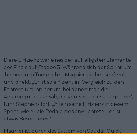
Diese Effizienz war eines der auffälligsten Elemente
des Finals auf Etappe 3. Während sich der Sprint um
ihn herum öffnete, blieb Magnier sauber, kraftvoll
und direkt. „Er ist so effizient im Vergleich zu den
Fahrern um ihn herum, bei denen man die
Anstrengung klar sah, die von Seite zu Seite gingen“,
fuhr Stephens fort. „Allein seine Effizienz in diesem
Sprint, wie er die Pedale niederwuchtete – er ist
etwas Besonderes.“
Magnier ist durch das System von Soudal-Quick-