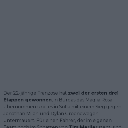
Der 22-jährige Franzose hat
zwei der ersten drei
Etappen gewonnen
, in Burgas das Maglia Rosa
übernommen und es in Sofia mit einem Sieg gegen
Jonathan Milan und Dylan Groenewegen
untermauert. Für einen Fahrer, der im eigenen
Team noch im Schatten von
Tim Merlier
steht, sind