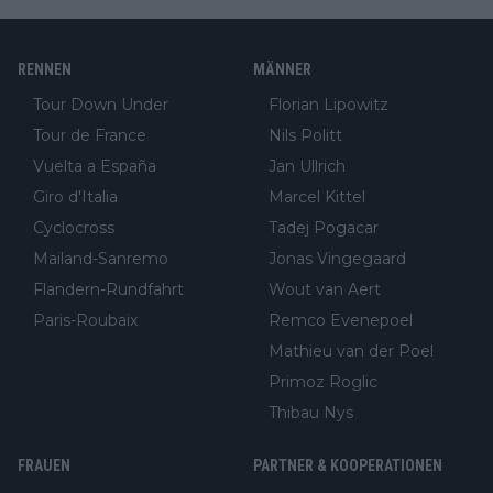
RENNEN
MÄNNER
Tour Down Under
Florian Lipowitz
Tour de France
Nils Politt
Vuelta a España
Jan Ullrich
Giro d'Italia
Marcel Kittel
Cyclocross
Tadej Pogacar
Mailand-Sanremo
Jonas Vingegaard
Flandern-Rundfahrt
Wout van Aert
Paris-Roubaix
Remco Evenepoel
Mathieu van der Poel
Primoz Roglic
Thibau Nys
FRAUEN
PARTNER & KOOPERATIONEN