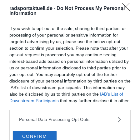
Step gekommen und nicht als fertiger Star
radsportaktuell.de -
Do Not Process My Personal
verpflichtet worden, was den Aufstieg für das
Information
belgische Team noch wertvoller macht. „Das Schöne
an diesem jungen Fahrer: Er ist die Stufen in diesem
If you wish to opt-out of the sale, sharing to third parties, or
Team hochgestiegen, kein großer Transfer – sie
processing of your personal or sensitive information for
haben ihn von Anfang an gefördert“, sagte
targeted advertising by us, please use the below opt-out
Stephens. „Er ist ein Rohdiamant, aber so, so
section to confirm your selection. Please note that after your
geschmeidig – das hat die Power, die er aufs Rad
opt-out request is processed you may continue seeing
bringt, fast verborgen. Einfach absurd effizient.“
interest-based ads based on personal information utilized by
us or personal information disclosed to third parties prior to
McEwen trieb die Debatte dann auf die Spitze. „Wer
your opt-out. You may separately opt-out of the further
disclosure of your personal information by third parties on the
ist jetzt der Capo?“, fragte er. „Du bist nur so gut wie
IAB’s list of downstream participants. This information may
deine letzte Woche.“
also be disclosed by us to third parties on the
IAB’s List of
Downstream Participants
that may further disclose it to other
Diese Frage wird nicht durch drei Giro-Etappen
third parties.
allein entschieden. Merliers Status ist über Jahre
gewachsen, nicht über Tage. Doch Magniers
Personal Data Processing Opt Outs
Auftaktwoche hat die Diskussion bei Soudal-Quick-
Step verändert, und nach Sofia wirkt sie keineswegs
CONFIRM
verfrüht.