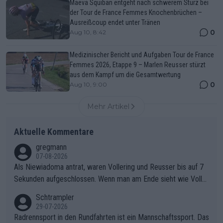
Maeva Squiban entgeht nach schwerem Sturz bei
der Tour de France Femmes Knochenbrüchen –
Ausreißcoup endet unter Tränen
0
Aug 10, 8:42
Medizinischer Bericht und Aufgaben Tour de France
Femmes 2026, Etappe 9 – Marlen Reusser stürzt
aus dem Kampf um die Gesamtwertung
0
Aug 10, 9:00
Mehr Artikel
Aktuelle Kommentare
gregmann
07-08-2026
Als Niewiadoma antrat, waren Vollering und Reusser bis auf 7
Sekunden aufgeschlossen. Wenn man am Ende sieht wie Voller
ing Reusser hat stehen lassen, ist es unverständlich, wieso Voll
Schtrampler
ering die 7 Sekunden zu Niewiadoma nicht geschlossen hat un
29-07-2026
d den Abstand hat anwachsen lassen. Ein schwerer taktischer
Radrennsport in den Rundfahrten ist ein Mannschaftssport. Das