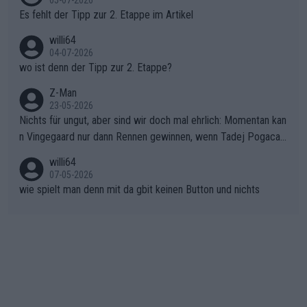
Rückstand im Gesamtklassement – ein Polster, das Niewiado
Es fehlt der Tipp zur 2. Etappe im Artikel
ma vor der Schlussetappe nach Nizza alle Trümpfe in die Hand
willi64
gibt. Diese Etappe wird sicher als der psychologische Wendep
04-07-2026
unkt dieser Tour in die Geschichte eingehen. Wenn man bei so
wo ist denn der Tipp zur 2. Etappe?
einem harten Aufstieg einmal den Moment verpasst und der K
onkurrentin die "zweite Luft" schenkt, ist der Schaden am Ber
Z-Man
23-05-2026
g kaum noch zu reparieren.Vor uns liegt nun das große Finale R
Nichts für ungut, aber sind wir doch mal ehrlich: Momentan kan
ichtung Nizza. Niewiadoma hat psychologisch Oberwasser, ab
n Vingegaard nur dann Rennen gewinnen, wenn Tadej Pogacar
er SD Worx und Vollering müssen jetzt All-In gehen. (gregman
nicht mitfährt!!!
n)
willi64
07-05-2026
wie spielt man denn mit da gbit keinen Button und nichts