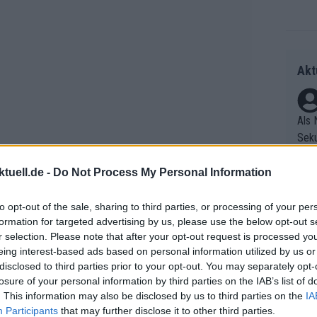
Akt
Als 
Seku
ring
olle
tuell.de -
Do Not Process My Personal Information
und 
Radr
er F
to opt-out of the sale, sharing to third parties, or processing of your per
ss T
formation for targeted advertising by us, please use the below opt-out s
riff
onen
 Surreales, etwa die unvergessene
r selection. Please note that after your opt-out request is processed y
Die 
as g
n mit einer Movistar Team-
eing interest-based ads based on personal information utilized by us or
as e
Erfo
Mich
disclosed to third parties prior to your opt-out. You may separately opt-
 Eine absurde, aber ikonische Episode
ür z
Zeic
Gest
losure of your personal information by third parties on the IAB’s list of
nekdoten die fünf prägenden Fahrer
Mont
. This information may also be disclosed by us to third parties on the
IA
et. 
n di
Participants
that may further disclose it to other third parties.