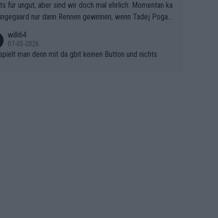
ts für ungut, aber sind wir doch mal ehrlich: Momentan ka
e Finale Richtung Nizza. Niewiadoma hat psychologisch O
ingegaard nur dann Rennen gewinnen, wenn Tadej Pogaca
asser, aber SD Worx und Vollering müssen jetzt All-In ge
ht mitfährt!!!
 (gregmann)
willi64
07-05-2026
spielt man denn mit da gbit keinen Button und nichts