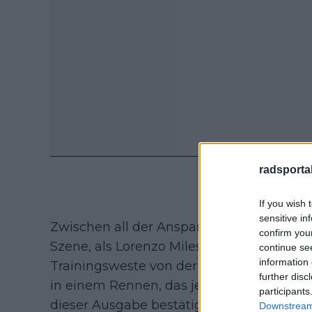
radsportak
If you wish 
sensitive in
Zwischen all der Anspannung gab es auch
confirm you
Szene, als Lorenzo Milesi beim Zeitfahre
continue se
information 
Trainingsweste von der Startrampe rollte.
further disc
in einem Rennen, das jenseits solcher A
participants
dieser Ausgabe bestätigte.
Downstream 