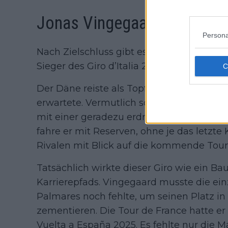
Jonas Vingegaard
Persona
Nach Zielschluss gibt es keine Diskussio
Sieger des Giro d’Italia 2026.
Der Däne reiste als Topfavorit zur Corsa 
erwartete. Vermutlich sogar mehr. Er gewan
mit einer geradezu erdrückenden Überlege
fahre er mit Reserven, ohne je das letzte
Rivalen mit Blick auf die kommende Tou
Tatsächlich wirkte dieser Giro wie ein Ba
Karrierepfads. Vingegaard musste die ein
Palmares noch fehlte, um seinen Platz in
zementieren. Die Tour de France hatte e
Vuelta a España 2025. Es fehlte nur die Mag