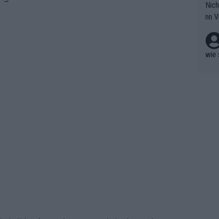
Nich
groß
nn V
berw
r nic
hen.
wie 