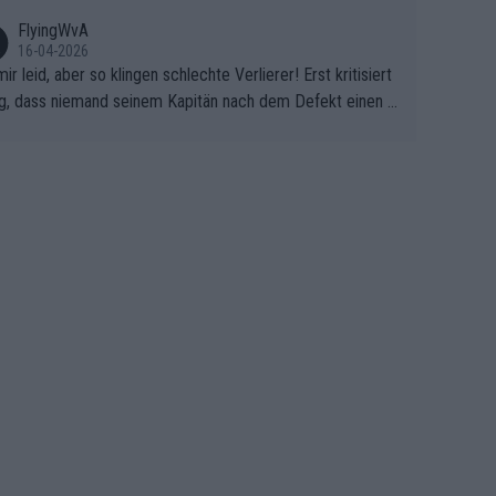
FlyingWvA
16-04-2026
mir leid, aber so klingen schlechte Verlierer! Erst kritisiert
g, dass niemand seinem Kapitän nach dem Defekt einen r
 Teppich ausrollt. Dann schimpft Pogacar selber über sei
Shimano-Schubkarre", ehe Morgado denkt, dass der Welt
ter mit einem platten Reifen ins Velodrome einfuhr. Schle
r Stil!!! Insbesondere, wenn man sich die Rennsituation vo
m Defekt anschaut - wer andern eine Grube gräbt, fällt sel
hinein.