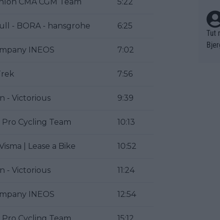
hlon CMA CGM Team
5:22
ull - BORA - hansgrohe
6:25
Tut 
Bjer
mpany INEOS
7:02
oten
ne "
Trek
7:56
meis
chte
n - Victorious
9:39
r de
bst 
 Pro Cycling Team
10:13
isma | Lease a Bike
10:52
n - Victorious
11:24
mpany INEOS
12:54
 Pro Cycling Team
15:12