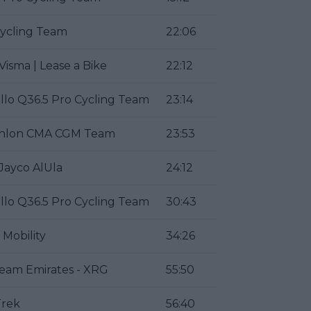
ycling Team
22:06
isma | Lease a Bike
22:12
llo Q36.5 Pro Cycling Team
23:14
hlon CMA CGM Team
23:53
Jayco AlUla
24:12
llo Q36.5 Pro Cycling Team
30:43
Mobility
34:26
eam Emirates - XRG
55:50
Trek
56:40