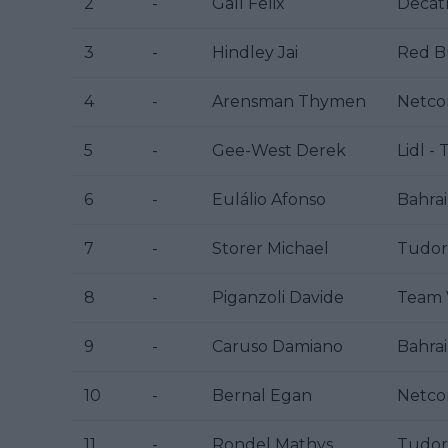
2
-
Gall Felix
Decat
3
-
Hindley Jai
Red B
4
-
Arensman Thymen
Netco
5
-
Gee-West Derek
Lidl - 
6
-
Eulálio Afonso
Bahrai
7
-
Storer Michael
Tudor
8
-
Piganzoli Davide
Team V
9
-
Caruso Damiano
Bahrai
10
-
Bernal Egan
Netco
11
-
Rondel Mathys
Tudor