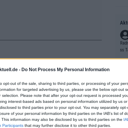
Akt
Radr
ss T
onen
as g
aglia Rosa bis zum Duell von Jonathan
tuell.de -
Do Not Process My Personal Information
Erfo
Mich
Seite alle bedeutenden Veränderungen
Zeic
Gest
to opt-out of the sale, sharing to third parties, or processing of your per
iro d’Italia 2026.
et. 
formation for targeted advertising by us, please use the below opt-out s
r selection. Please note that after your opt-out request is processed y
. Etappe
Auf 
eing interest-based ads based on personal information utilized by us or
V?
disclosed to third parties prior to your opt-out. You may separately opt-
losure of your personal information by third parties on the IAB’s list of
 der letzten Zeit (auf dem Niveau der
. This information may also be disclosed by us to third parties on the
IA
 Sieg für Jonas Vingegaard im Rosa-
Participants
that may further disclose it to other third parties.