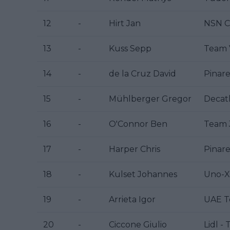
12
-
Hirt Jan
NSN C
13
-
Kuss Sepp
Team V
14
-
de la Cruz David
Pinare
15
-
Mühlberger Gregor
Decat
16
-
O'Connor Ben
Team 
17
-
Harper Chris
Pinare
18
-
Kulset Johannes
Uno-X 
19
-
Arrieta Igor
UAE T
20
-
Ciccone Giulio
Lidl - 