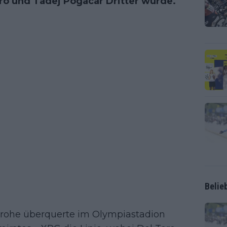
oro und Tadej Pogacar Dritter wurde.
Belie
grohe überquerte im Olympiastadion