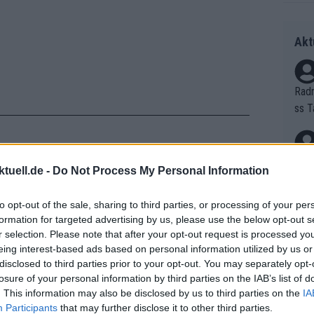
Akt
Radr
ss T
onen
as g
Erfo
Mich
tuell.de -
Do Not Process My Personal Information
Zeic
Gest
 weil er den entscheidenden Move
et. 
dem Montjuïc-Rundkurs das Finale
to opt-out of the sale, sharing to third parties, or processing of your per
formation for targeted advertising by us, please use the below opt-out s
n, wie sie es gemacht haben“, sagte er.
Auf 
r selection. Please note that after your opt-out request is processed y
enter Sieg für UAE. Ich konnte es aus
eing interest-based ads based on personal information utilized by us or
V?
s 50 Metern Entfernung. Das ist
disclosed to third parties prior to your opt-out. You may separately opt-
losure of your personal information by third parties on the IAB’s list of
. This information may also be disclosed by us to third parties on the
IA
Bori
Participants
that may further disclose it to other third parties.