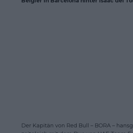
Belgier in Barcelona hinter Isaac del T
Der Kapitän von Red Bull – BORA – hans