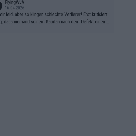
FlyingWvA
16-04-2026
mir leid, aber so klingen schlechte Verlierer! Erst kritisiert
g, dass niemand seinem Kapitän nach dem Defekt einen r
 Teppich ausrollt. Dann schimpft Pogacar selber über sei
Shimano-Schubkarre", ehe Morgado denkt, dass der Welt
ter mit einem platten Reifen ins Velodrome einfuhr. Schle
r Stil!!! Insbesondere, wenn man sich die Rennsituation vo
m Defekt anschaut - wer andern eine Grube gräbt, fällt sel
hinein.