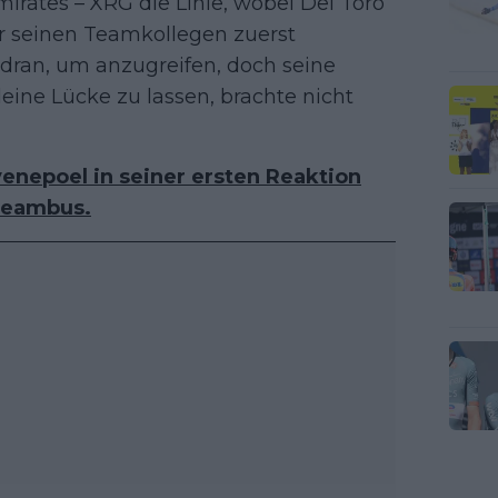
rates – XRG die Linie, wobei Del Toro
 seinen Teamkollegen zuerst
 dran, um anzugreifen, doch seine
leine Lücke zu lassen, brachte nicht
enepoel in seiner ersten Reaktion
Teambus.