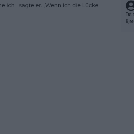
e ich“, sagte er. „Wenn ich die Lücke
Tut 
Bjer
oten
ne "
meis
chte
r de
bst 