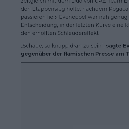
zeitgleich mit dem Duo von UAE Team Emi
den Etappensieg holte, nachdem Pogacar
passieren ließ. Evenepoel war nah genug
Entscheidung, in der letzten Kurve eine k
den erhofften Schleudereffekt.
„Schade, so knapp dran zu sein“,
sagte Ev
gegenüber der flämischen Presse am 