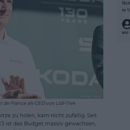
Nich
groß
nn V
berw
r nic
hen.
wie 
r de France als CEO von Lidl-Trek
ze zu holen, kam nicht zufällig. Seit
023 ist das Budget massiv gewachsen,