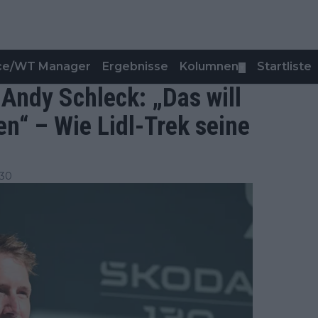
nce/WT Manager
Ergebnisse
Kolumnen
Startliste
▼
ndy Schleck: „Das will
n“ – Wie Lidl-Trek seine
:30