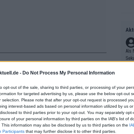
Akt
Als 
Seku
ring
olle
tuell.de -
Do Not Process My Personal Information
und 
Radr
Überraschung im Radsport, als Lidl-
er F
to opt-out of the sale, sharing to third parties, or processing of your per
ss T
n Figuren im Staff bekanntgab.
formation for targeted advertising by us, please use the below opt-out s
riff
onen
 als General Manager fungierte.
r selection. Please note that after your opt-out request is processed y
Die 
as g
eing interest-based ads based on personal information utilized by us or
as e
Erfo
Mich
tze steht Andy Schleck, der in seinen
disclosed to third parties prior to your opt-out. You may separately opt-
ür z
Zeic
Gest
losure of your personal information by third parties on the IAB’s list of
r war und nun mit großem Auftritt in den
Mont
. This information may also be disclosed by us to third parties on the
IA
et. 
hat er die Rolle des Team-CEOs
n di
Participants
that may further disclose it to other third parties.