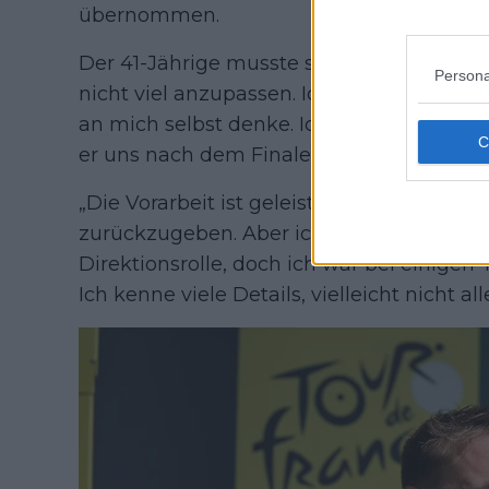
übernommen.
Der 41-Jährige musste sich für die neue P
Persona
nicht viel anzupassen. Ich meine, mir lie
an mich selbst denke. Ich versuche einfac
er uns nach dem Finale der 2. Etappe in B
„Die Vorarbeit ist geleistet, und die Arbeit
zurückzugeben. Aber ich bin kein Sportdi
Direktionsrolle, doch ich war bei einige
Ich kenne viele Details, vielleicht nicht a