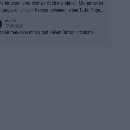
ts für ungut, aber sind wir doch mal ehrlich: Momentan ka
e Finale Richtung Nizza. Niewiadoma hat psychologisch O
ingegaard nur dann Rennen gewinnen, wenn Tadej Pogaca
asser, aber SD Worx und Vollering müssen jetzt All-In ge
ht mitfährt!!!
 (gregmann)
willi64
07-05-2026
spielt man denn mit da gbit keinen Button und nichts