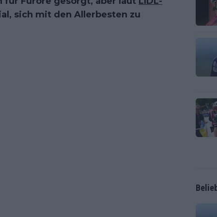
 für Furore gesorgt, aber laut
LIDL-
al, sich mit den Allerbesten zu
Belie