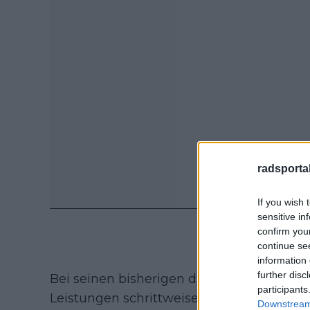
radsportak
If you wish 
sensitive in
confirm you
continue se
information 
further disc
Bei seinen bisherigen drei Grand Tour-T
participants
Leistungen schrittweise verbessert. Beim G
Downstream 