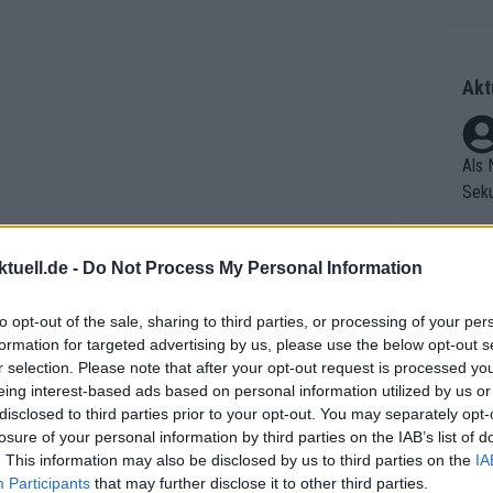
Akt
Als 
Seku
ring
olle
tuell.de -
Do Not Process My Personal Information
und 
Radr
er F
ss T
to opt-out of the sale, sharing to third parties, or processing of your per
riff
onen
formation for targeted advertising by us, please use the below opt-out s
Die 
as g
r selection. Please note that after your opt-out request is processed y
as e
Erfo
Mich
eing interest-based ads based on personal information utilized by us or
ür z
Zeic
Gest
disclosed to third parties prior to your opt-out. You may separately opt-
Mont
losure of your personal information by third parties on the IAB’s list of
et. 
eilnahmen hat Skjelmose seine
n di
. This information may also be disclosed by us to third parties on the
IA
iro d'Italia 2022 wurde er 49. in der
die 
Participants
that may further disclose it to other third parties.