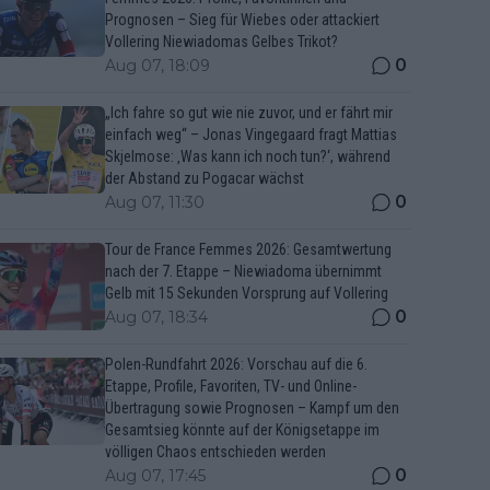
Prognosen – Sieg für Wiebes oder attackiert
Vollering Niewiadomas Gelbes Trikot?
0
Aug 07, 18:09
„Ich fahre so gut wie nie zuvor, und er fährt mir
einfach weg“ – Jonas Vingegaard fragt Mattias
Skjelmose: ‚Was kann ich noch tun?‘, während
der Abstand zu Pogacar wächst
0
Aug 07, 11:30
Tour de France Femmes 2026: Gesamtwertung
nach der 7. Etappe – Niewiadoma übernimmt
Gelb mit 15 Sekunden Vorsprung auf Vollering
0
Aug 07, 18:34
Polen-Rundfahrt 2026: Vorschau auf die 6.
Etappe, Profile, Favoriten, TV- und Online-
Übertragung sowie Prognosen – Kampf um den
Gesamtsieg könnte auf der Königsetappe im
völligen Chaos entschieden werden
0
Aug 07, 17:45