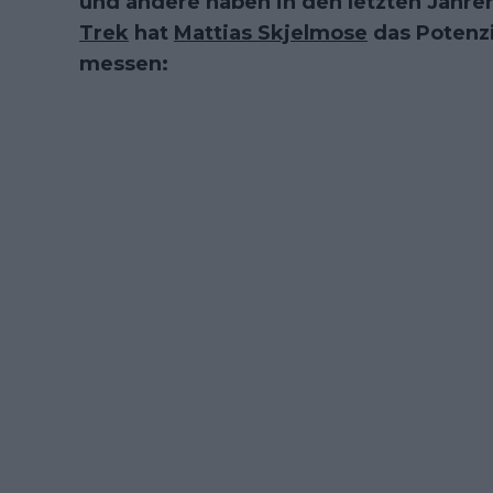
und andere haben in den letzten Jahren
Trek
hat
Mattias Skjelmose
das Potenzi
messen: