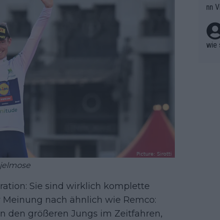
nn V
berw
r nic
hen.
wie 
kjelmose
ration: Sie sind wirklich komplette
ner Meinung nach ähnlich wie Remco:
an den größeren Jungs im Zeitfahren,