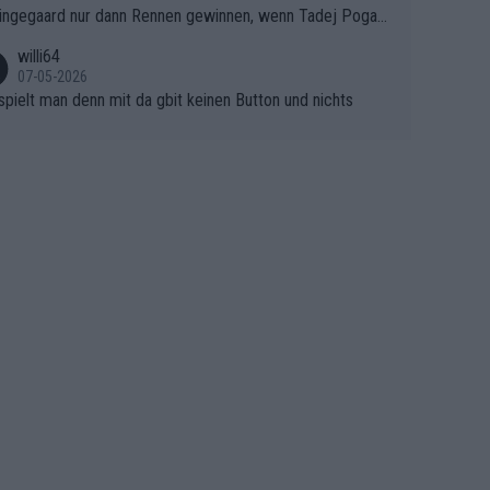
ingegaard nur dann Rennen gewinnen, wenn Tadej Pogaca
asser, aber SD Worx und Vollering müssen jetzt All-In ge
ht mitfährt!!!
 (gregmann)
willi64
07-05-2026
spielt man denn mit da gbit keinen Button und nichts