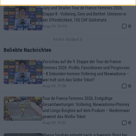
Jury und Strafen Tour de France Femmes 2026,
Etappe 8 - Vollering, Gery und Berthet: Urinieren in
der Öffentlichkeit, 100 CHF Geldstrafe
0
Aug 09, 15:00
Mehr Artikel
Beliebte Nachrichten
Vorschau auf die 9. Etappe der Tour de France
Femmes 2026: Profile, Favoritinnen und Prognosen
– 8 Sekunden trennen Vollering und Niewiadoma –
wer holt sich das Gelbe Trikot?
0
Aug 09, 17:28
Tour de France Femmes 2026, Endgültige
Gesamtwertungen: Vollering, Niewiadoma-Phinney
und Longo Borghini auf dem Podium – Niedermaier
gewinnt das Weiße Trikot
0
Aug 09, 19:52
Maeva Squiban entgeht nach schwerem Sturz bei