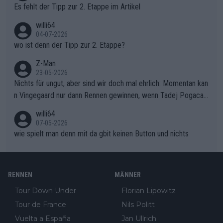
Rückstand im Gesamtklassement – ein Polster, das Niewiado
Es fehlt der Tipp zur 2. Etappe im Artikel
ma vor der Schlussetappe nach Nizza alle Trümpfe in die Hand
willi64
gibt. Diese Etappe wird sicher als der psychologische Wendep
04-07-2026
unkt dieser Tour in die Geschichte eingehen. Wenn man bei so
wo ist denn der Tipp zur 2. Etappe?
einem harten Aufstieg einmal den Moment verpasst und der K
onkurrentin die "zweite Luft" schenkt, ist der Schaden am Ber
Z-Man
23-05-2026
g kaum noch zu reparieren.Vor uns liegt nun das große Finale R
Nichts für ungut, aber sind wir doch mal ehrlich: Momentan kan
ichtung Nizza. Niewiadoma hat psychologisch Oberwasser, ab
n Vingegaard nur dann Rennen gewinnen, wenn Tadej Pogacar
er SD Worx und Vollering müssen jetzt All-In gehen. (gregman
nicht mitfährt!!!
n)
willi64
07-05-2026
wie spielt man denn mit da gbit keinen Button und nichts
RENNEN
MÄNNER
Tour Down Under
Florian Lipowitz
Tour de France
Nils Politt
Vuelta a España
Jan Ullrich