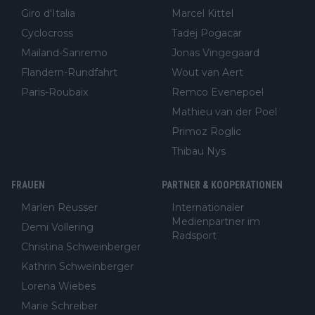
Giro d'Italia
Marcel Kittel
Cyclocross
Tadej Pogacar
Mailand-Sanremo
Jonas Vingegaard
Flandern-Rundfahrt
Wout van Aert
Paris-Roubaix
Remco Evenepoel
Mathieu van der Poel
Primoz Roglic
Thibau Nys
FRAUEN
PARTNER & KOOPERATIONEN
Marlen Reusser
Internationaler
Medienpartner im
Demi Vollering
Radsport
Christina Schweinberger
Kathrin Schweinberger
Lorena Wiebes
Marie Schreiber