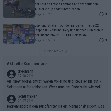
der Tour de France Femmes Knochenbrüchen –
Ausreißcoup endet unter Tränen
0
Aug 09, 12:30
Jury und Strafen Tour de France Femmes 2026,
Etappe 8 - Vollering, Gery und Berthet: Urinieren in
der Öffentlichkeit, 100 CHF Geldstrafe
0
Aug 09, 15:00
Mehr Artikel
Aktuelle Kommentare
gregmann
07-08-2026
Als Niewiadoma antrat, waren Vollering und Reusser bis auf 7
Sekunden aufgeschlossen. Wenn man am Ende sieht wie Voller
ing Reusser hat stehen lassen, ist es unverständlich, wieso Voll
Schtrampler
ering die 7 Sekunden zu Niewiadoma nicht geschlossen hat un
29-07-2026
d den Abstand hat anwachsen lassen. Ein schwerer taktischer
Radrennsport in den Rundfahrten ist ein Mannschaftssport. Das
Fehler, der den Tour Sieg kosten wird.Diese Beobachtung trifft