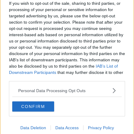
If you wish to opt-out of the sale, sharing to third parties, or
Mehr Artikel
processing of your personal or sensitive information for
targeted advertising by us, please use the below opt-out
Gerade In
section to confirm your selection. Please note that after your
opt-out request is processed you may continue seeing
Tour de France Femmes 2026, Endgültige
interest-based ads based on personal information utilized by
Gesamtwertungen: Vollering, Niewiadoma-Phinney
us or personal information disclosed to third parties prior to
und Longo Borghini auf dem Podium – Niedermaier
your opt-out. You may separately opt-out of the further
gewinnt das Weiße Trikot
disclosure of your personal information by third parties on the
0
Aug 09, 19:52
IAB’s list of downstream participants. This information may
also be disclosed by us to third parties on the
IAB’s List of
Vorschau auf die 9. Etappe der Tour de France
Downstream Participants
that may further disclose it to other
Femmes 2026: Profile, Favoritinnen und Prognosen
third parties.
– 8 Sekunden trennen Vollering und Niewiadoma –
wer holt sich das Gelbe Trikot?
Personal Data Processing Opt Outs
0
Aug 09, 17:28
Ergebnisse Polen-Rundfahrt 2026, Etappe 7 –
CONFIRM
Doppelsieg für Tudor: Marco Brenner erobert das
Gelbe Trikot, Stefan Küng gewinnt das
Schlusszeitfahren
Data Deletion
Data Access
Privacy Policy
0
Aug 09, 16:33