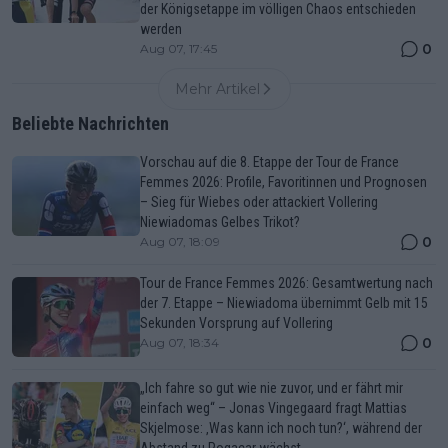
der Königsetappe im völligen Chaos entschieden
werden
0
Aug 07, 17:45
Mehr Artikel
Beliebte Nachrichten
Vorschau auf die 8. Etappe der Tour de France
Femmes 2026: Profile, Favoritinnen und Prognosen
– Sieg für Wiebes oder attackiert Vollering
Niewiadomas Gelbes Trikot?
0
Aug 07, 18:09
Tour de France Femmes 2026: Gesamtwertung nach
der 7. Etappe – Niewiadoma übernimmt Gelb mit 15
Sekunden Vorsprung auf Vollering
0
Aug 07, 18:34
„Ich fahre so gut wie nie zuvor, und er fährt mir
einfach weg“ – Jonas Vingegaard fragt Mattias
Skjelmose: ‚Was kann ich noch tun?‘, während der
Abstand zu Pogacar wächst