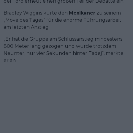
del Toro erneut einen großen Teil der Debatte ein.
Bradley Wiggins kürte den
Mexikaner
zu seinem
„Move des Tages“ für die enorme Führungsarbeit
am letzten Anstieg.
„Er hat die Gruppe am Schlussanstieg mindestens
800 Meter lang gezogen und wurde trotzdem
Neunter, nur vier Sekunden hinter Tadej“, merkte
er an.