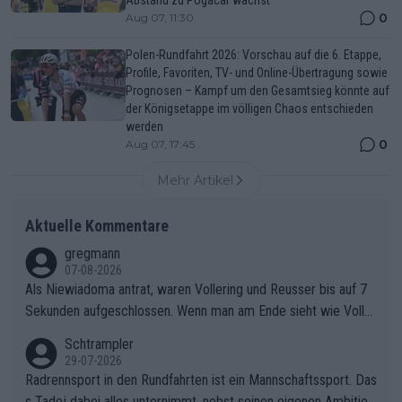
0
Aug 07, 11:30
Polen-Rundfahrt 2026: Vorschau auf die 6. Etappe,
Profile, Favoriten, TV- und Online-Übertragung sowie
Prognosen – Kampf um den Gesamtsieg könnte auf
der Königsetappe im völligen Chaos entschieden
werden
0
Aug 07, 17:45
Mehr Artikel
Aktuelle Kommentare
gregmann
07-08-2026
Als Niewiadoma antrat, waren Vollering und Reusser bis auf 7
Sekunden aufgeschlossen. Wenn man am Ende sieht wie Voller
ing Reusser hat stehen lassen, ist es unverständlich, wieso Voll
Schtrampler
ering die 7 Sekunden zu Niewiadoma nicht geschlossen hat un
29-07-2026
d den Abstand hat anwachsen lassen. Ein schwerer taktischer
Radrennsport in den Rundfahrten ist ein Mannschaftssport. Das
Fehler, der den Tour Sieg kosten wird.Diese Beobachtung trifft
s Tadej dabei alles unternimmt, nebst seinen eigenen Ambition