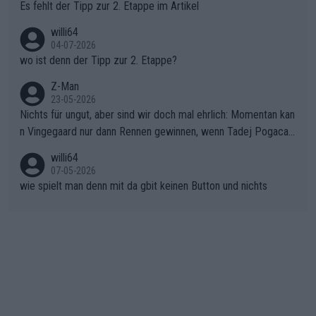
Rückstand im Gesamtklassement – ein Polster, das Niewiado
Es fehlt der Tipp zur 2. Etappe im Artikel
ma vor der Schlussetappe nach Nizza alle Trümpfe in die Hand
willi64
gibt. Diese Etappe wird sicher als der psychologische Wendep
04-07-2026
unkt dieser Tour in die Geschichte eingehen. Wenn man bei so
wo ist denn der Tipp zur 2. Etappe?
einem harten Aufstieg einmal den Moment verpasst und der K
onkurrentin die "zweite Luft" schenkt, ist der Schaden am Ber
Z-Man
23-05-2026
g kaum noch zu reparieren.Vor uns liegt nun das große Finale R
Nichts für ungut, aber sind wir doch mal ehrlich: Momentan kan
ichtung Nizza. Niewiadoma hat psychologisch Oberwasser, ab
n Vingegaard nur dann Rennen gewinnen, wenn Tadej Pogacar
er SD Worx und Vollering müssen jetzt All-In gehen. (gregman
nicht mitfährt!!!
n)
willi64
07-05-2026
wie spielt man denn mit da gbit keinen Button und nichts