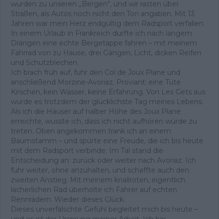
wurden zu unseren „Bergen“, und wir rasten über
Straßen, als Autos noch nicht den Ton angaben. Mit 13
Jahren war mein Herz endgültig dem Radsport verfallen.
In einem Urlaub in Frankreich durfte ich nach langem
Drängen eine echte Bergetappe fahren – mit meinem
Fahrrad von zu Hause, drei Gängen, Licht, dicken Reifen
und Schutzblechen.
Ich brach früh auf, fuhr den Col de Joux Plane und
anschließend Morzine-Avoriaz. Proviant: eine Tüte
Kirschen, kein Wasser, keine Erfahrung. Von Les Gets aus
wurde es trotzdem der glücklichste Tag meines Lebens.
Als ich die Häuser auf halber Höhe des Joux Plane
erreichte, wusste ich, dass ich nicht aufhören würde zu
treten. Oben angekommen trank ich an einem
Baumstamm – und spürte eine Freude, die ich bis heute
mit dem Radsport verbinde. Im Tal stand die
Entscheidung an: zurück oder weiter nach Avoriaz. Ich
fuhr weiter, ohne anzuhalten, und schaffte auch den
zweiten Anstieg. Mit meinem knallroten, eigentlich
lächerlichen Rad überholte ich Fahrer auf echten
Rennrädern. Wieder dieses Glück.
Dieses unverfälschte Gefühl begleitet mich bis heute –
und es ist der Ursprung meiner Arbeit. Ich bin