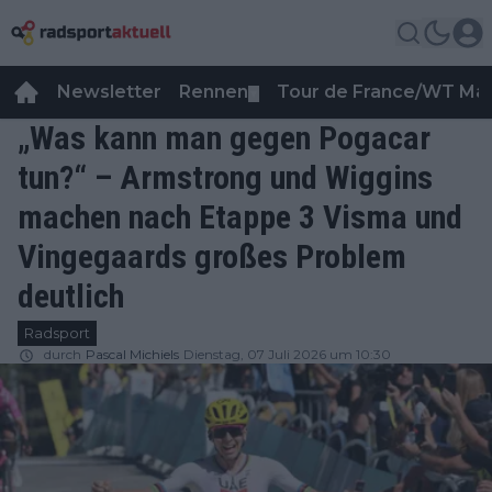
Newsletter
Rennen
Tour de France/WT Ma
▼
„Was kann man gegen Pogacar
tun?“ – Armstrong und Wiggins
machen nach Etappe 3 Visma und
Vingegaards großes Problem
deutlich
Radsport
durch
Pascal Michiels
Dienstag, 07 Juli 2026 um 10:30