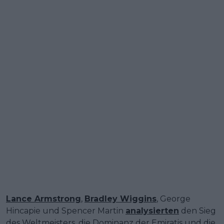
Lance Armstrong
,
Bradley Wiggins
, George
Hincapie und Spencer Martin
analysierten
den Sieg
des Weltmeisters, die Dominanz der Emiratis und die