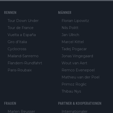
RENNEN
MÄNNER
Tour Down Under
Florian Lipowitz
Tour de France
Nils Politt
Vuelta a España
Jan Ullrich
Giro d'Italia
Marcel Kittel
Cyclocross
Tadej Pogacar
Mailand-Sanremo
Jonas Vingegaard
Flandern-Rundfahrt
Wout van Aert
Paris-Roubaix
Remco Evenepoel
Mathieu van der Poel
Primoz Roglic
Thibau Nys
FRAUEN
PARTNER & KOOPERATIONEN
Marlen Reusser
Internationaler