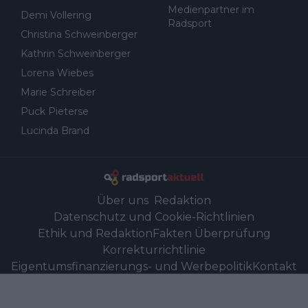
Medienpartner im
Demi Vollering
Radsport
Christina Schweinberger
Kathrin Schweinberger
Lorena Wiebes
Marie Schreiber
Puck Pieterse
Lucinda Brand
Über uns
Redaktion
Datenschutz und Cookie-Richtlinien
Ethik und Redaktion
Fakten Überprüfung
Korrekturrichtlinie
Eigentumsfinanzierungs- und Werbepolitik
Kontakt
Link-Partner
©
2026
Radsportaktuell.de
-
Alle Rechte vorbehalten