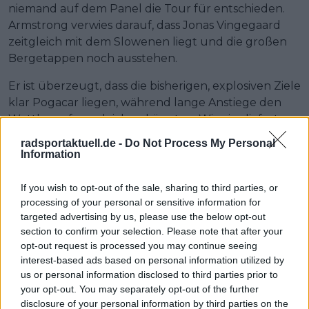
niemand auf dem Panel die Tour für entschieden.
Armstrong verwies darauf, dass Jonas Vingegaard
zeitgleich mit dem Slowenen liegt und die großen
Bergetappen noch ausstehen.
Er ist überzeugt, dass die bisherigen, explosiven Ziele
klar Pogacar liegen, während lange Anstiege den
Wettkampf ausgleichen könnten. Wiggins lieferte
dazu eine technische Erklärung.
radsportaktuell.de -
Do Not Process My Personal
Information
„Wenn
Jonas
wirklich 57 Kilo wiegt, kann es sein, dass
er diese anfängliche Pogacar-Beschleunigung
If you wish to opt-out of the sale, sharing to third parties, or
schlicht nicht treten kann“, erklärte er.
processing of your personal or sensitive information for
targeted advertising by us, please use the below opt-out
Der Brite meint, dieses Defizit verschwinde, sobald
section to confirm your selection. Please note that after your
die Anstiege auf eine Stunde anwachsen, Terrain, auf
opt-out request is processed you may continue seeing
dem Vingegaard zu den besten Kletterern der Welt
interest-based ads based on personal information utilized by
zählt.
us or personal information disclosed to third parties prior to
your opt-out. You may separately opt-out of the further
disclosure of your personal information by third parties on the