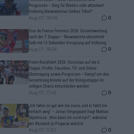
Prognosen – Sieg für Wiebes oder attackiert
Vollering Niewiadomas Gelbes Trikot?
0
Aug 07, 18:09
Tour de France Femmes 2026: Gesamtwertung
nach der 7. Etappe – Niewiadoma übernimmt
Gelb mit 15 Sekunden Vorsprung auf Vollering
0
Aug 07, 18:34
Polen-Rundfahrt 2026: Vorschau auf die 6.
Etappe, Profile, Favoriten, TV- und Online-
Übertragung sowie Prognosen – Kampf um den
Gesamtsieg könnte auf der Königsetappe im
völligen Chaos entschieden werden
0
Aug 07, 17:45
„Ich fahre so gut wie nie zuvor, und er fährt mir
einfach weg“ – Jonas Vingegaard fragt Mattias
Skjelmose: ‚Was kann ich noch tun?‘, während
der Abstand zu Pogacar wächst
0
Aug 07, 11:30