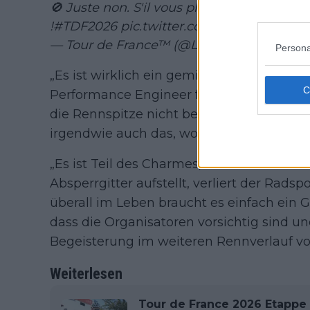
🚫 Juste non. S'il vous plait, n'utilisez p
!
#TDF2026
pic.twitter.com/fEyuYoIU7m
— Tour de France™ (@LeTour)
July 5, 2026
Persona
„Es ist wirklich ein gemischtes Bild“, sagt
Performance Engineer für XDS Astana ar
die Rennspitze nicht beeinträchtigt, ist es
irgendwie auch das, wofür der Profiradspor
„Es ist Teil des Charmes, finde ich. Wenn 
Absperrgitter aufstellt, verliert der Rads
überall im Leben braucht es einfach ein Gl
dass die Organisatoren vorsichtig sind 
Begeisterung im weiteren Rennverlauf v
Weiterlesen
Tour de France 2026 Etappe 4