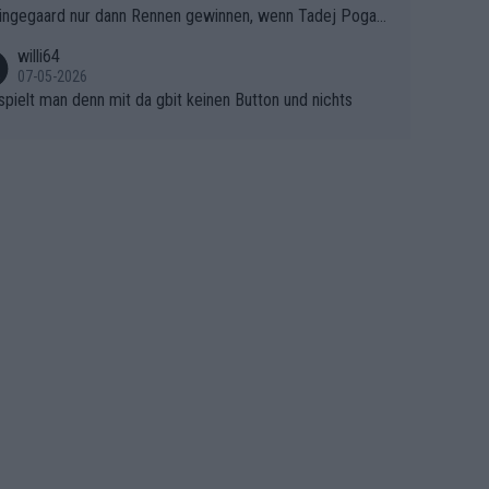
ingegaard nur dann Rennen gewinnen, wenn Tadej Pogaca
asser, aber SD Worx und Vollering müssen jetzt All-In ge
ht mitfährt!!!
 (gregmann)
willi64
07-05-2026
spielt man denn mit da gbit keinen Button und nichts