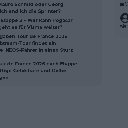
nn V
 Mauro Schmid oder Georg
berw
r nic
ch endlich die Sprinter?
hen.
, Etappe 3 – Wer kann Pogačar
wie 
eht es für Visma weiter?
fgaben Tour de France 2026
lbtraum-Tour findet ein
e INEOS-Fahrer in einen Sturz
our de France 2026 nach Etappe
aftige Geldstrafe und Gelbe
agen