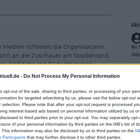
Akt
en Medien richteten die Organisatoren
Als 
Seku
fahrt an die Zuschauer am Straßenrand:
ring
r Welt bitte mit Bedacht zeigen.
olle
nicht, wenn ihr eine Banane seid!“,
tuell.de -
Do Not Process My Personal Information
und 
Radr
r.
er F
ss T
to opt-out of the sale, sharing to third parties, or processing of your per
riff
onen
isatoren zudem davor, Bengalos an die
formation for targeted advertising by us, please use the below opt-out s
Die 
as g
r Schlussrunden in Barcelona beim
r selection. Please note that after your opt-out request is processed y
as e
Erfo
Mich
eing interest-based ads based on personal information utilized by us or
 gezündet worden war.
ür z
Zeic
Gest
disclosed to third parties prior to your opt-out. You may separately opt-
Mont
losure of your personal information by third parties on the IAB’s list of
et. 
roadside!
n di
. This information may also be disclosed by us to third parties on the
IA
die 
Participants
that may further disclose it to other third parties.