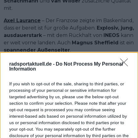
Schachmann
und
van Wilder
zusätzliche Qualität
mit.
Axel Laurance
– Der Franzose zeigte im Baskenland,
dass er bereit ist für große Aufgaben.
Explosiv, jung,
ausdauerstark
– mit dem Rückhalt von
INEOS
kann
er weit vorne landen. Auch
Magnus Sheffield
ist ein
spannender Außenseiter
.
Ben Healy
– Ebenfalls zurück in Topform:
Healy
.
radsportaktuell.de -
Do Not Process My Personal
Information
Wenn er sich absetzen kann,
ist ein Solosieg nicht
ausgeschlossen
. Seine klassische Taktik dürfte aber
If you wish to opt-out of the sale, sharing to third parties, or
schwer durchzusetzen sein.
Powless
und
van den
processing of your personal or sensitive information for
Berg
sind weitere
EF-Fahrer mit Potenzial
für
targeted advertising by us, please use the below opt-out
diesen Kurs.
section to confirm your selection. Please note that after your
opt-out request is processed you may continue seeing
Das Rennen bietet eine
hochkarätige Startliste
–
interest-based ads based on personal information utilized by
und viele Fahrer mit glänzender Form. Im
us or personal information disclosed to third parties prior to
Baskenland überzeugten etwa
Alex Aranburu
,
your opt-out. You may separately opt-out of the further
Clément Champoussin
und
Simone Velasco
–
disclosure of your personal information by third parties on the