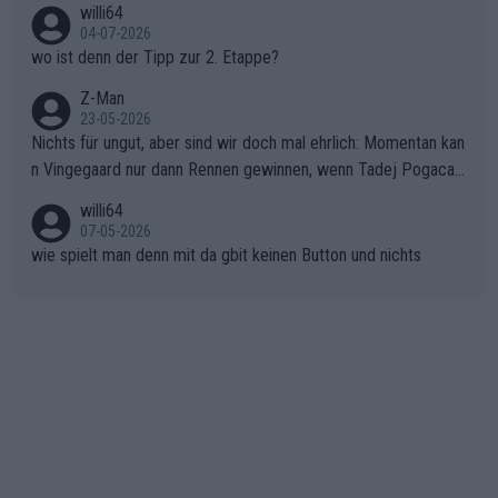
willi64
gibt. Diese Etappe wird sicher als der psychologische Wendep
04-07-2026
unkt dieser Tour in die Geschichte eingehen. Wenn man bei so
wo ist denn der Tipp zur 2. Etappe?
einem harten Aufstieg einmal den Moment verpasst und der K
onkurrentin die "zweite Luft" schenkt, ist der Schaden am Ber
Z-Man
23-05-2026
g kaum noch zu reparieren.Vor uns liegt nun das große Finale R
Nichts für ungut, aber sind wir doch mal ehrlich: Momentan kan
ichtung Nizza. Niewiadoma hat psychologisch Oberwasser, ab
n Vingegaard nur dann Rennen gewinnen, wenn Tadej Pogacar
er SD Worx und Vollering müssen jetzt All-In gehen. (gregman
nicht mitfährt!!!
n)
willi64
07-05-2026
wie spielt man denn mit da gbit keinen Button und nichts