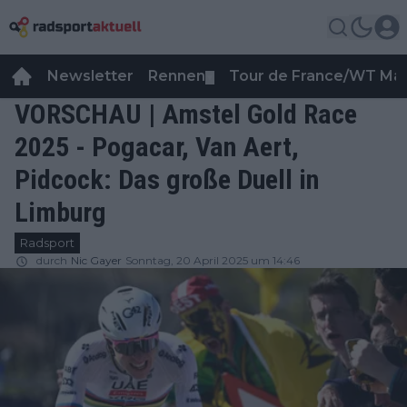
Newsletter
Rennen
Tour de France/WT Ma
▼
VORSCHAU | Amstel Gold Race
2025 - Pogacar, Van Aert,
Pidcock: Das große Duell in
Limburg
Radsport
durch
Nic Gayer
Sonntag, 20 April 2025 um 14:46