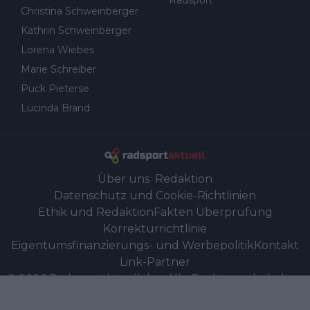
Radsport
Christina Schweinberger
Kathrin Schweinberger
Lorena Wiebes
Marie Schreiber
Puck Pieterse
Lucinda Brand
Über uns
Redaktion
Datenschutz und Cookie-Richtlinien
Ethik und Redaktion
Fakten Überprüfung
Korrekturrichtlinie
Eigentumsfinanzierungs- und Werbepolitik
Kontakt
Link-Partner
©
2026
Radsportaktuell.de
-
Alle Rechte vorbehalten
Powered by Newsifier