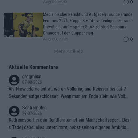
0
Aug 09, 8:20
Medizinischer Bericht und Aufgaben Tour de France
Femmes 2026, Etappe 8 – Titelverteidigerin Ferrand-
Prévot gibt auf – später Sturz zerstört Squibans
Chance auf den Etappensieg
0
Aug 08, 23:29
Mehr Artikel
Aktuelle Kommentare
gregmann
07-08-2026
Als Niewiadoma antrat, waren Vollering und Reusser bis auf 7
Sekunden aufgeschlossen. Wenn man am Ende sieht wie Voller
ing Reusser hat stehen lassen, ist es unverständlich, wieso Voll
Schtrampler
ering die 7 Sekunden zu Niewiadoma nicht geschlossen hat un
29-07-2026
d den Abstand hat anwachsen lassen. Ein schwerer taktischer
Radrennsport in den Rundfahrten ist ein Mannschaftssport. Das
Fehler, der den Tour Sieg kosten wird.Diese Beobachtung trifft
s Tadej dabei alles unternimmt, nebst seinen eigenen Ambition
den taktischen Kern dieser dramatischen Etappe perfekt. Die
en, gegenüber seinen Helfern Solidarität zu zeigen und so das