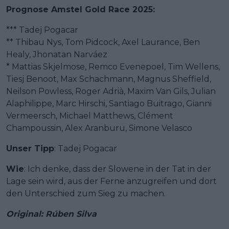
Prognose Amstel Gold Race 2025:
*** Tadej Pogacar
** Thibau Nys, Tom Pidcock, Axel Laurance, Ben
Healy, Jhonatan Narváez
* Mattias Skjelmose, Remco Evenepoel, Tim Wellens,
Tiesj Benoot, Max Schachmann, Magnus Sheffield,
Neilson Powless, Roger Adrià, Maxim Van Gils, Julian
Alaphilippe, Marc Hirschi, Santiago Buitrago, Gianni
Vermeersch, Michael Matthews, Clément
Champoussin, Alex Aranburu, Simone Velasco
Unser Tipp
: Tadej Pogacar
Wie
: Ich denke, dass der Slowene in der Tat in der
Lage sein wird, aus der Ferne anzugreifen und dort
den Unterschied zum Sieg zu machen.
Original: Rúben Silva