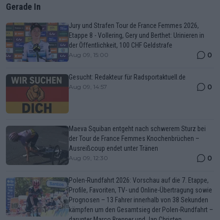
Gerade In
Jury und Strafen Tour de France Femmes 2026,
Etappe 8 - Vollering, Gery und Berthet: Urinieren in
der Öffentlichkeit, 100 CHF Geldstrafe
0
Aug 09, 15:00
Gesucht: Redakteur für Radsportaktuell.de
0
Aug 09, 14:57
Maeva Squiban entgeht nach schwerem Sturz bei
der Tour de France Femmes Knochenbrüchen –
Ausreißcoup endet unter Tränen
0
Aug 09, 12:30
Polen-Rundfahrt 2026: Vorschau auf die 7. Etappe,
Profile, Favoriten, TV- und Online-Übertragung sowie
Prognosen – 13 Fahrer innerhalb von 38 Sekunden
kämpfen um den Gesamtsieg der Polen-Rundfahrt –
darunter Marco Brenner und Jan Christen