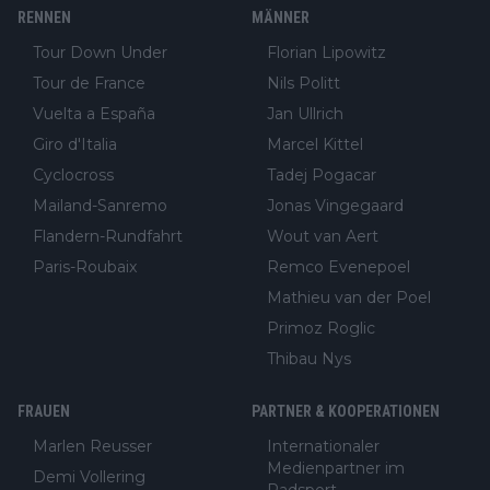
RENNEN
MÄNNER
Tour Down Under
Florian Lipowitz
Tour de France
Nils Politt
Vuelta a España
Jan Ullrich
Giro d'Italia
Marcel Kittel
Cyclocross
Tadej Pogacar
Mailand-Sanremo
Jonas Vingegaard
Flandern-Rundfahrt
Wout van Aert
Paris-Roubaix
Remco Evenepoel
Mathieu van der Poel
Primoz Roglic
Thibau Nys
FRAUEN
PARTNER & KOOPERATIONEN
Marlen Reusser
Internationaler
Medienpartner im
Demi Vollering