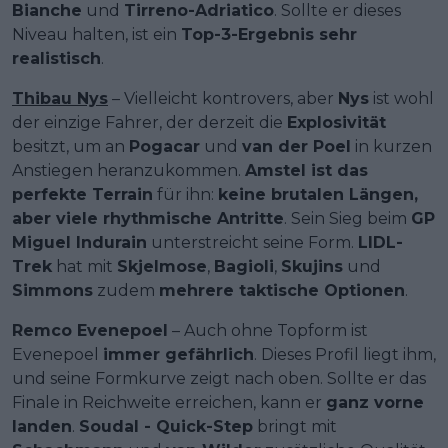
Bianche
und
Tirreno-Adriatico
. Sollte er dieses
Niveau halten, ist ein
Top-3-Ergebnis sehr
realistisch
.
Thibau Nys
– Vielleicht kontrovers, aber
Nys
ist wohl
der einzige Fahrer, der derzeit die
Explosivität
besitzt, um an
Pogacar
und
van der Poel
in kurzen
Anstiegen heranzukommen.
Amstel ist das
perfekte Terrain
für ihn:
keine brutalen Längen,
aber viele rhythmische Antritte
. Sein Sieg beim
GP
Miguel Indurain
unterstreicht seine Form.
LIDL-
Trek
hat mit
Skjelmose
,
Bagioli
,
Skujins
und
Simmons
zudem
mehrere taktische Optionen
.
Remco Evenepoel
– Auch ohne Topform ist
Evenepoel
immer gefährlich
. Dieses Profil liegt ihm,
und seine Formkurve zeigt nach oben. Sollte er das
Finale in Reichweite erreichen, kann er
ganz vorne
landen
.
Soudal - Quick-Step
bringt mit