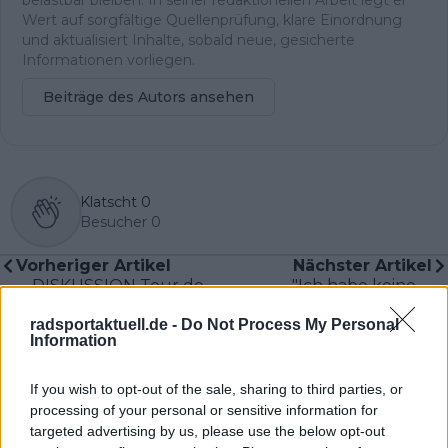
Wert auf sorgfältige Quellenprüfung, klare Einordnung
und aktualisiert Inhalte, sobald neue, gesicherte
Informationen vorliegen.
Beiträge des Autors ansehen
Klatscht
0
Besucher
0
Vorheriger Artikel
Nächster Artikel
DISKUSSION Tour de
"Ich habe keine
Suisse Etappe 4 | Ist
Gänsehaut wie beim
radsportaktuell.de -
Do Not Process My Personal
Joao Almeida erneut
ersten Mal" - Matteo
Information
der Topfavorit auf
Trentin über seine
den Gesamtsieg?
Erinnerungen an die
Tour de France und
If you wish to opt-out of the sale, sharing to third parties, or
seine Führungsrolle
processing of your personal or sensitive information for
bei Tudor
targeted advertising by us, please use the below opt-out