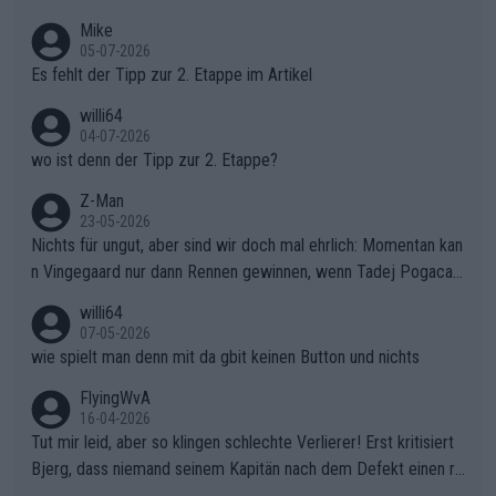
Typ ist so was von daneben. Er kann seine Meinung haben, abe
Mike
r die gehört nicht in dieses Medium!
05-07-2026
Es fehlt der Tipp zur 2. Etappe im Artikel
willi64
04-07-2026
wo ist denn der Tipp zur 2. Etappe?
Z-Man
23-05-2026
Nichts für ungut, aber sind wir doch mal ehrlich: Momentan kan
n Vingegaard nur dann Rennen gewinnen, wenn Tadej Pogacar
nicht mitfährt!!!
willi64
07-05-2026
wie spielt man denn mit da gbit keinen Button und nichts
FlyingWvA
16-04-2026
Tut mir leid, aber so klingen schlechte Verlierer! Erst kritisiert
Bjerg, dass niemand seinem Kapitän nach dem Defekt einen ro
ten Teppich ausrollt. Dann schimpft Pogacar selber über seine