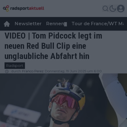
Newsletter
Rennen
Tour de France/WT Ma
▼
VIDEO | Tom Pidcock legt im
neuen Red Bull Clip eine
unglaubliche Abfahrt hin
Radsport
durch
Franco Perez
Donnerstag, 19 Juni 2025 um 6:00