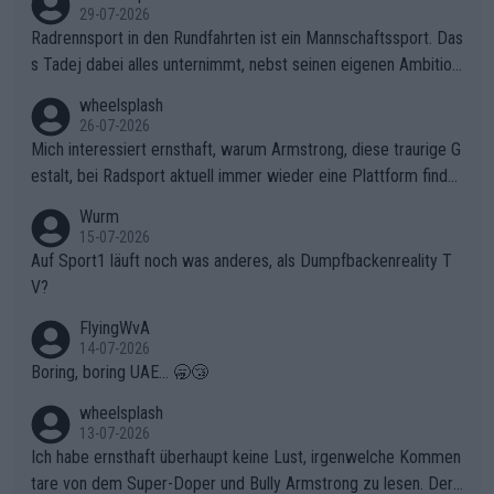
29-07-2026
Radrennsport in den Rundfahrten ist ein Mannschaftssport. Das
s Tadej dabei alles unternimmt, nebst seinen eigenen Ambition
en, gegenüber seinen Helfern Solidarität zu zeigen und so das
wheelsplash
ganze Team auch mental stark zu machen und konkret am Erf
26-07-2026
olg teilzuhaben, ist ihm ganz hoch anzurechnen. Das ist ein Zei
Mich interessiert ernsthaft, warum Armstrong, diese traurige G
chen weit über den Radsport hinaus.
estalt, bei Radsport aktuell immer wieder eine Plattform finde
t. Könnte mir die Redaktion diese Frage beantworten?
Wurm
15-07-2026
Auf Sport1 läuft noch was anderes, als Dumpfbackenreality T
V?
FlyingWvA
14-07-2026
Boring, boring UAE... 🥱😴
wheelsplash
13-07-2026
Ich habe ernsthaft überhaupt keine Lust, irgenwelche Kommen
tare von dem Super-Doper und Bully Armstrong zu lesen. Der