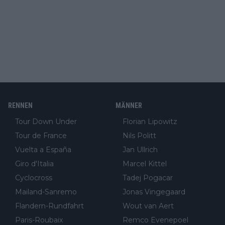
RENNEN
MÄNNER
Tour Down Under
Florian Lipowitz
Tour de France
Nils Politt
Vuelta a España
Jan Ullrich
Giro d'Italia
Marcel Kittel
Cyclocross
Tadej Pogacar
Mailand-Sanremo
Jonas Vingegaard
Flandern-Rundfahrt
Wout van Aert
Paris-Roubaix
Remco Evenepoel