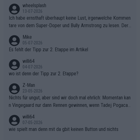
s Berges kontinuierlich auszubauen.Die Quittung im FinaleReus
wheelsplash
sers Einbruch: Erst als Reusser komplett einbrach, übernahm V
13-07-2026
ollering die Initiative.Zu spätes Erwachen: Zu diesem Zeitpunkt
Ich habe ernsthaft überhaupt keine Lust, irgenwelche Kommen
war das Loch zu Niewiadoma bereits zu groß, um es im Allein
tare von dem Super-Doper und Bully Armstrong zu lesen. Der
gang auf den steilen Schlusskilometern noch einmal zu schließ
Typ ist so was von daneben. Er kann seine Meinung haben, abe
Mike
en.Teurer Sekundenpoker: Die Quittung sind nun 15 Sekunden
r die gehört nicht in dieses Medium!
05-07-2026
Rückstand im Gesamtklassement – ein Polster, das Niewiado
Es fehlt der Tipp zur 2. Etappe im Artikel
ma vor der Schlussetappe nach Nizza alle Trümpfe in die Hand
willi64
gibt. Diese Etappe wird sicher als der psychologische Wendep
04-07-2026
unkt dieser Tour in die Geschichte eingehen. Wenn man bei so
wo ist denn der Tipp zur 2. Etappe?
einem harten Aufstieg einmal den Moment verpasst und der K
onkurrentin die "zweite Luft" schenkt, ist der Schaden am Ber
Z-Man
23-05-2026
g kaum noch zu reparieren.Vor uns liegt nun das große Finale R
Nichts für ungut, aber sind wir doch mal ehrlich: Momentan kan
ichtung Nizza. Niewiadoma hat psychologisch Oberwasser, ab
n Vingegaard nur dann Rennen gewinnen, wenn Tadej Pogacar
er SD Worx und Vollering müssen jetzt All-In gehen. (gregman
nicht mitfährt!!!
n)
willi64
07-05-2026
wie spielt man denn mit da gbit keinen Button und nichts