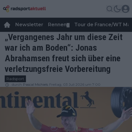
Newsletter
Rennen
Tour de France/WT Ma
▼
„Vergangenes Jahr um diese Zeit
war ich am Boden“: Jonas
Abrahamsen freut sich über eine
verletzungsfreie Vorbereitung
Radsport
durch
Pascal Michiels
Freitag, 03 Juli 2026 um 7:00