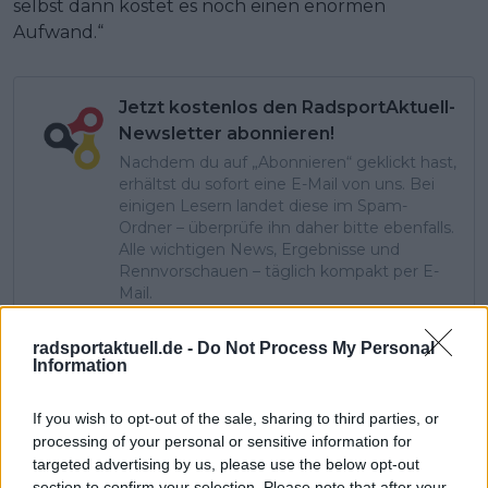
selbst dann kostet es noch einen enormen
Aufwand.“
Jetzt kostenlos den RadsportAktuell-
Newsletter abonnieren!
Nachdem du auf „Abonnieren“ geklickt hast,
erhältst du sofort eine E-Mail von uns. Bei
einigen Lesern landet diese im Spam-
Ordner – überprüfe ihn daher bitte ebenfalls.
Alle wichtigen News, Ergebnisse und
Rennvorschauen – täglich kompakt per E-
Mail.
radsportaktuell.de -
Do Not Process My Personal
Information
Abonnieren
If you wish to opt-out of the sale, sharing to third parties, or
processing of your personal or sensitive information for
Pascal Michiels
targeted advertising by us, please use the below opt-out
SEO-Manager, Sportjournalist und Editor-in-chief
section to confirm your selection. Please note that after your