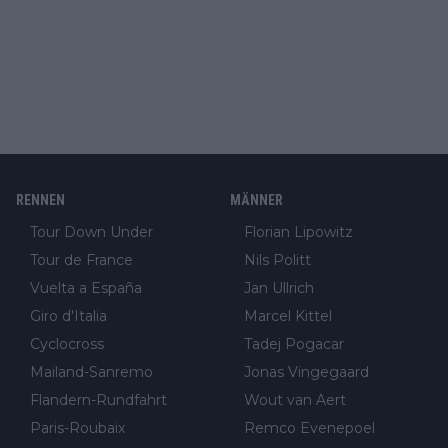
RENNEN
MÄNNER
Tour Down Under
Florian Lipowitz
Tour de France
Nils Politt
Vuelta a España
Jan Ullrich
Giro d'Italia
Marcel Kittel
Cyclocross
Tadej Pogacar
Mailand-Sanremo
Jonas Vingegaard
Flandern-Rundfahrt
Wout van Aert
Paris-Roubaix
Remco Evenepoel