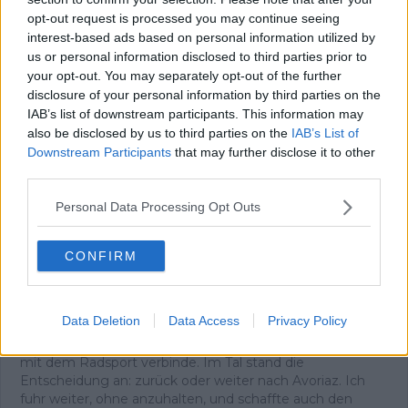
In meiner Nachbarschaft wuchs man mit der Tour de
opt-out request is processed you may continue seeing
France auf. Sie war überall – es waren die letzten großen
interest-based ads based on personal information utilized by
Jahre von Eddy Merckx. Wir waren Kinder, trugen Trikots
us or personal information disclosed to third parties prior to
und spielten die gesamte Rundfahrt nach. Zwei Brücken
your opt-out. You may separately opt-out of the further
wurden zu unseren „Bergen“, und wir rasten über
disclosure of your personal information by third parties on the
Straßen, als Autos noch nicht den Ton angaben. Mit 13
IAB’s list of downstream participants. This information may
Jahren war mein Herz endgültig dem Radsport verfallen.
also be disclosed by us to third parties on the
IAB’s List of
In einem Urlaub in Frankreich durfte ich nach langem
Downstream Participants
that may further disclose it to other
Drängen eine echte Bergetappe fahren – mit meinem
third parties.
Fahrrad von zu Hause, drei Gängen, Licht, dicken Reifen
und Schutzblechen.
Personal Data Processing Opt Outs
Ich brach früh auf, fuhr den Col de Joux Plane und
anschließend Morzine-Avoriaz. Proviant: eine Tüte
Kirschen, kein Wasser, keine Erfahrung. Von Les Gets aus
CONFIRM
wurde es trotzdem der glücklichste Tag meines Lebens.
Als ich die Häuser auf halber Höhe des Joux Plane
erreichte, wusste ich, dass ich nicht aufhören würde zu
Data Deletion
Data Access
Privacy Policy
treten. Oben angekommen trank ich an einem
Baumstamm – und spürte eine Freude, die ich bis heute
mit dem Radsport verbinde. Im Tal stand die
Entscheidung an: zurück oder weiter nach Avoriaz. Ich
fuhr weiter, ohne anzuhalten, und schaffte auch den