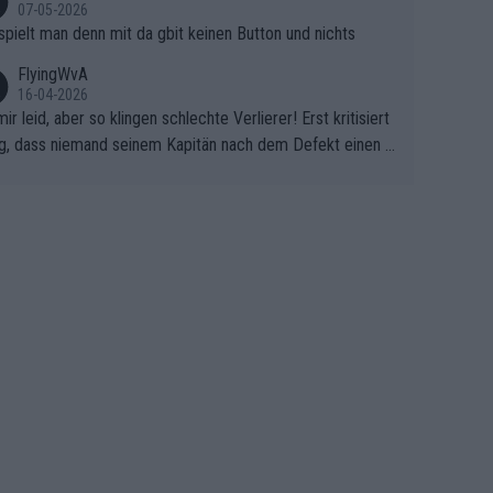
07-05-2026
spielt man denn mit da gbit keinen Button und nichts
FlyingWvA
16-04-2026
mir leid, aber so klingen schlechte Verlierer! Erst kritisiert
g, dass niemand seinem Kapitän nach dem Defekt einen r
 Teppich ausrollt. Dann schimpft Pogacar selber über sei
Shimano-Schubkarre", ehe Morgado denkt, dass der Welt
ter mit einem platten Reifen ins Velodrome einfuhr. Schle
r Stil!!! Insbesondere, wenn man sich die Rennsituation vo
m Defekt anschaut - wer andern eine Grube gräbt, fällt sel
hinein.