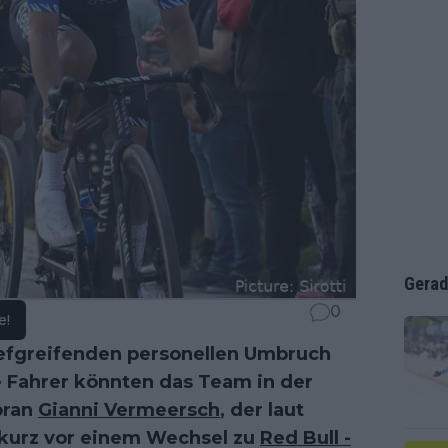
Gerad
0
e!
iefgreifenden personellen Umbruch
le Fahrer könnten das Team in der
oran
Gianni Vermeersch
, der laut
 kurz vor einem Wechsel zu
Red Bull -