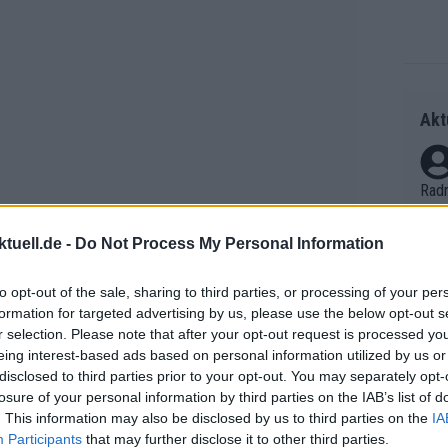
Akt
Radr
ss T
onen
tuell.de -
Do Not Process My Personal Information
as g
Erfo
Mich
to opt-out of the sale, sharing to third parties, or processing of your per
Zeic
formation for targeted advertising by us, please use the below opt-out s
Gest
r selection. Please note that after your opt-out request is processed y
et. 
eing interest-based ads based on personal information utilized by us or
disclosed to third parties prior to your opt-out. You may separately opt-
tenzielle Abgang.
Edward Planckaert
Auf 
losure of your personal information by third parties on the IAB’s list of
V?
. This information may also be disclosed by us to third parties on the
IA
dal – Quick-Step.
Timo Kielich
, ein
Participants
that may further disclose it to other third parties.