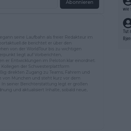
Abonnieren
wie 
Tut 
begann seine Laufbahn als freier Redakteur im
Bjer
ortaktuell.de berichtet er über den
oten
ehen von der WorldTour bis zu wichtigen
ne "
rpunkt liegt auf Vorberichten,
meis
er Entwicklungen im Peloton klar einordnet.
d Kollegen der Schwesterplattform
chte
ßig direkten Zugang zu Teams, Fahrern und
r de
Nähe von München und steht kurz vor dem
bst 
. In seiner Berichterstattung legt er großen
dnung und aktualisiert Inhalte, sobald neue,