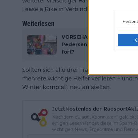
weiterer vielseitiger Fahrer mit Cyclocro
Lease a Bike in Verbindung gebracht.
Persona
Weiterlesen
VORSCHAU | Giro d’Italia 202
Pedersen seine Siegesserie
fort?
Sollten sich alle drei Transfers bestätig
mehrere wichtige Helfer verlieren – und 
Winter komplett neu aufstellen.
Jetzt kostenlos den RadsportAkt
Nachdem du auf „Abonnieren“ geklickt ha
einigen Lesern landet diese im Spam-Ord
wichtigen News, Ergebnisse und Rennvo