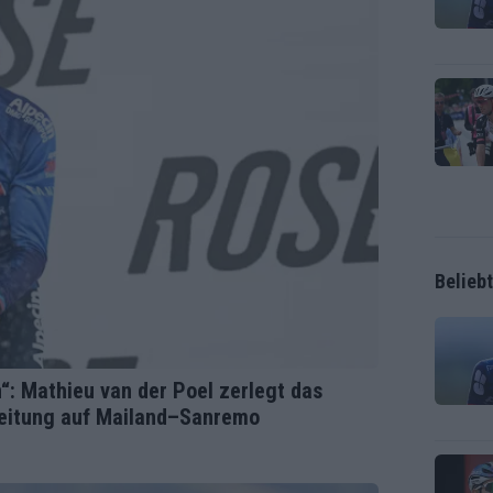
Belieb
n“: Mathieu van der Poel zerlegt das
reitung auf Mailand–Sanremo