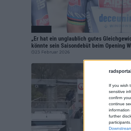
Radsport
„Er hat ein unglaublich gutes Gleichgewi
könnte sein Saisondebüt beim Opening 
23 Februar 2026
radsportak
If you wish 
sensitive in
confirm you
continue se
information 
further disc
participants
Downstream 