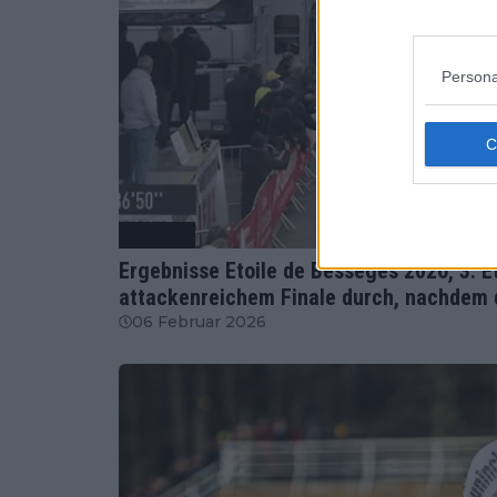
Persona
Radsport
Ergebnisse Etoile de Bessèges 2026, 3. Et
attackenreichem Finale durch, nachdem d
06 Februar 2026