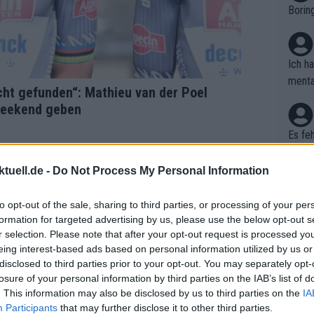
Borin
zte g
thmus
dpass
ng im
Ich h
einbr
menta
cht gefunden“: Mathieu van der Poel
hen: 
en. D
Weekend geben
reits
haben
ilome
Es feh
Die Q
assem
tuell.de -
Do Not Process My Personal Information
tappe
wo is
pe wi
to opt-out of the sale, sharing to third parties, or processing of your per
Tour 
formation for targeted advertising by us, please use the below opt-out s
arten
r selection. Please note that after your opt-out request is processed y
Nicht
rrent
eing interest-based ads based on personal information utilized by us or
kann 
disclosed to third parties prior to your opt-out. You may separately opt-
kaum 
ogacar
losure of your personal information by third parties on the IAB’s list of
Richt
. This information may also be disclosed by us to third parties on the
IA
er, a
Participants
that may further disclose it to other third parties.
wie s