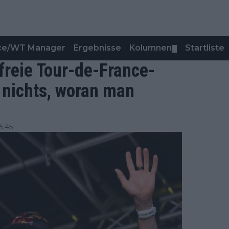
nce/WT Manager
Ergebnisse
Kolumnen
Startliste
▼
freie Tour-de-France-
s nichts, woran man
5:45