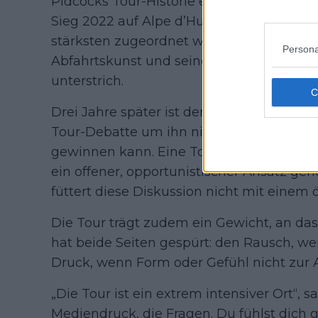
Pidcocks Tour-Historie enthält bereits e
Sieg 2022 auf Alpe d’Huez bleibt das St
stärksten zugeordnet wird – ein Triumph,
Persona
Abfahrtskunst und seine Fähigkeit, auf d
unterstrich.
Drei Jahre später ist der Kontext anders.
Tour-Debatte um ihn nicht mehr an der F
gewinnen kann. Eine Top-Fünf-Attacke, 
ein offener, opportunistischer Ansatz g
füttert diese Diskussion nicht mit einem ö
Die Tour trägt zudem ein Gewicht, an da
hat beide Seiten gespürt: den Rausch, we
Druck, wenn Form oder Gefühl nicht zu
„Die Tour ist ein extrem intensiver Ort“, s
Mediendruck, die Fragen. Du fühlst dich gu