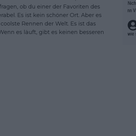
Nich
groß
 fragen, ob du einer der Favoriten des
nn V
berw
erabel. Es ist kein schöner Ort. Aber es
r nic
hen.
 coolste Rennen der Welt. Es ist das
enn es läuft, gibt es keinen besseren
wie 