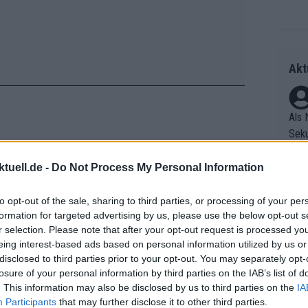
Akt
Als 
Seku
ring
n“, sagte Pidcock. „Ich will Rennen
olle
tuell.de -
Do Not Process My Personal Information
h. Wenn ich nicht sage: ‚Okay, ich will
und 
Radr
m, ich will in die Top Fünf‘ oder was
er F
to opt-out of the sale, sharing to third parties, or processing of your per
ss T
itern. Ich muss Freude empfinden, um
formation for targeted advertising by us, please use the below opt-out s
riff
onen
r selection. Please note that after your opt-out request is processed y
p, der aus Wut performen kann.“
Die 
as g
eing interest-based ads based on personal information utilized by us or
as e
Erfo
Mich
disclosed to third parties prior to your opt-out. You may separately opt-
Falle
ür z
Zeic
Gest
losure of your personal information by third parties on the IAB’s list of
Mont
. This information may also be disclosed by us to third parties on the
IA
et. 
n di
Participants
that may further disclose it to other third parties.