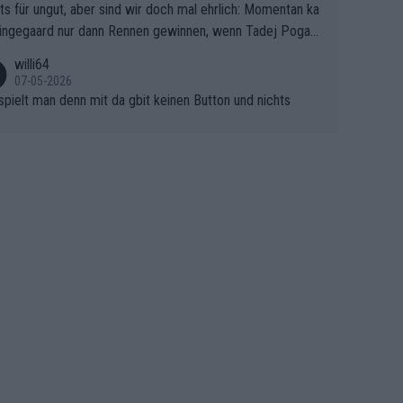
ts für ungut, aber sind wir doch mal ehrlich: Momentan ka
e Finale Richtung Nizza. Niewiadoma hat psychologisch O
ingegaard nur dann Rennen gewinnen, wenn Tadej Pogaca
asser, aber SD Worx und Vollering müssen jetzt All-In ge
ht mitfährt!!!
 (gregmann)
willi64
07-05-2026
spielt man denn mit da gbit keinen Button und nichts