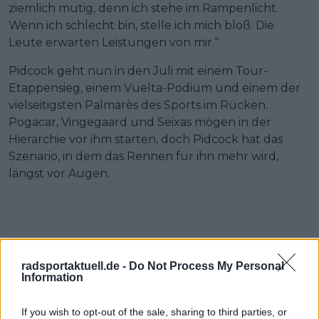
ziemlich mutig, denn ich stehe im Rampenlicht.
Wenn ich schlecht bin, stelle ich mich bloß. Die
Leute erwarten Leistungen von mir.“
Pidcock geht nun in den Juli mit einem Tour-
Etappensieg, einem Vuelta-Podium und einem der
vielseitigsten Palmarès des Sports im Rücken.
Pogacar, Vingegaard und Seixas mögen in der
Hierarchie vor ihm starten, doch Pidcock hat das
Szenario, in dem das Rennen für ihn mehr wird,
längst vor Augen.
radsportaktuell.de -
Do Not Process My Personal
Information
If you wish to opt-out of the sale, sharing to third parties, or