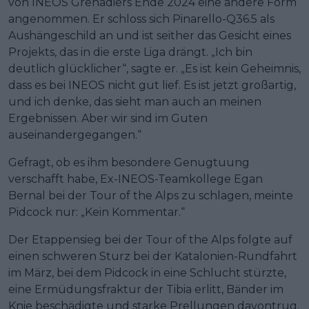
von INEOS Grenadiers Ende 2024 eine andere Form
angenommen. Er schloss sich Pinarello-Q36.5 als
Aushängeschild an und ist seither das Gesicht eines
Projekts, das in die erste Liga drängt. „Ich bin
deutlich glücklicher“, sagte er. „Es ist kein Geheimnis,
dass es bei INEOS nicht gut lief. Es ist jetzt großartig,
und ich denke, das sieht man auch an meinen
Ergebnissen. Aber wir sind im Guten
auseinandergegangen.“
Gefragt, ob es ihm besondere Genugtuung
verschafft habe, Ex-INEOS-Teamkollege Egan
Bernal bei der Tour of the Alps zu schlagen, meinte
Pidcock nur: „Kein Kommentar.“
Der Etappensieg bei der Tour of the Alps folgte auf
einen schweren Sturz bei der Katalonien-Rundfahrt
im März, bei dem Pidcock in eine Schlucht stürzte,
eine Ermüdungsfraktur der Tibia erlitt, Bänder im
Knie beschädigte und starke Prellungen davontrug.