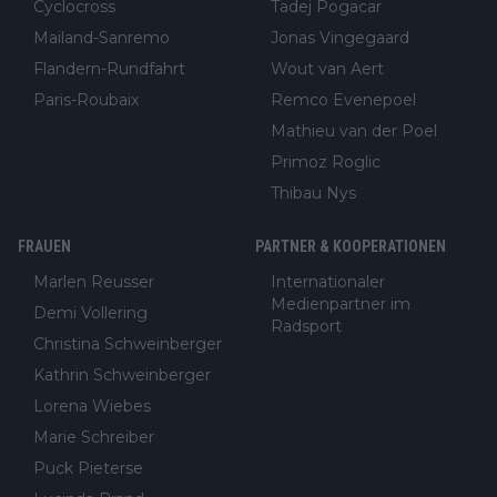
Cyclocross
Tadej Pogacar
Mailand-Sanremo
Jonas Vingegaard
Flandern-Rundfahrt
Wout van Aert
Paris-Roubaix
Remco Evenepoel
Mathieu van der Poel
Primoz Roglic
Thibau Nys
FRAUEN
PARTNER & KOOPERATIONEN
Marlen Reusser
Internationaler
Medienpartner im
Demi Vollering
Radsport
Christina Schweinberger
Kathrin Schweinberger
Lorena Wiebes
Marie Schreiber
Puck Pieterse