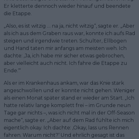
Er kletterte dennoch wieder hinauf und beendete
die Etappe.
„Also, es ist witzig … na ja, nicht witzig“, sagte er. „Aber
als ich aus dem Graben raus war, konnte ich aufs Rad
steigen und irgendwie treten. Schulter, Ellbogen
und Hand taten mir anfangs am meisten weh. Ich
dachte: ‚Ja, ich habe mir sicher etwas gebrochen,
aber vielleicht auch nicht. Ich fahre die Etappe zu
Ende.‘“
Als er im Krankenhaus ankam, war das Knie stark
angeschwollen und er konnte nicht gehen. Weniger
als einen Monat später stand er wieder am Start. „Ich
hatte relativ lange komplett frei – im Grunde neun
Tage gar nichts –, was ich nicht mal in der Off-Season
mache“, sagte er. „Aber auf dem Rad fühlte ich mich
eigentlich okay. Ich dachte: ‚Okay, lass uns Rennen
fahren. Warum nicht?‘ Und ehrlich gesagt ist das