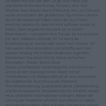
Ich brach früh auf, fuhr den Col de Joux Plane und
anschließend Morzine-Avoriaz. Proviant: eine Tüte
Kirschen, kein Wasser, keine Erfahrung. Von Les Gets aus
wurde es trotzdem der glücklichste Tag meines Lebens.
Als ich die Häuser auf halber Höhe des Joux Plane
erreichte, wusste ich, dass ich nicht aufhören würde zu
treten. Oben angekommen trank ich an einem
Baumstamm – und spürte eine Freude, die ich bis heute
mit dem Radsport verbinde. Im Tal stand die
Entscheidung an: zurück oder weiter nach Avoriaz. Ich
fuhr weiter, ohne anzuhalten, und schaffte auch den
zweiten Anstieg. Mit meinem knallroten, eigentlich
lächerlichen Rad überholte ich Fahrer auf echten
Rennrädern. Wieder dieses Glück.
Dieses unverfälschte Gefühl begleitet mich bis heute –
und es ist der Ursprung meiner Arbeit. Ich bin
Chefredakteur von Radsportaktuell.de und verantworte
die redaktionelle Ausrichtung der Plattform:
Themenpriorisierung, Qualitätsstandards, Faktenprüfung
und die konsequente Aktualisierung von Inhalten, sobald
neue, verifizierte Informationen vorliegen. Neben der
Leitung der Redaktion schreibe und editiere ich selbst
und lege besonderen Wert auf klare Einordnung, präzise