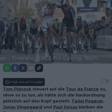
0
Folgt uns auf Google!
Tom Pidcock
steuert auf die
Tour de France
zu,
ohne so zu tun, als hätte sich die Hackordnung
plötzlich auf den Kopf gestellt.
Tadej Pogacar
,
Jonas Vingegaard
und
Paul Seixas
bleiben die