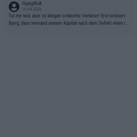
FlyingWvA
16-04-2026
Tut mir leid, aber so klingen schlechte Verlierer! Erst kritisiert
Bjerg, dass niemand seinem Kapitän nach dem Defekt einen ro
ten Teppich ausrollt. Dann schimpft Pogacar selber über seine
"Shimano-Schubkarre", ehe Morgado denkt, dass der Weltmeis
ter mit einem platten Reifen ins Velodrome einfuhr. Schlechter
Stil!!! Insbesondere, wenn man sich die Rennsituation vor dem
Defekt anschaut - wer andern eine Grube gräbt, fällt selbst hin
ein.