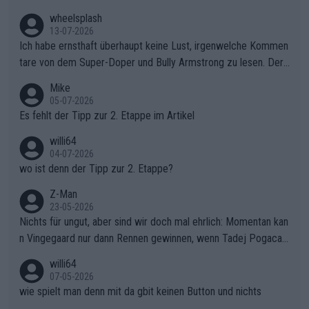
wheelsplash
13-07-2026
Ich habe ernsthaft überhaupt keine Lust, irgenwelche Kommen
tare von dem Super-Doper und Bully Armstrong zu lesen. Der
Typ ist so was von daneben. Er kann seine Meinung haben, abe
Mike
r die gehört nicht in dieses Medium!
05-07-2026
Es fehlt der Tipp zur 2. Etappe im Artikel
willi64
04-07-2026
wo ist denn der Tipp zur 2. Etappe?
Z-Man
23-05-2026
Nichts für ungut, aber sind wir doch mal ehrlich: Momentan kan
n Vingegaard nur dann Rennen gewinnen, wenn Tadej Pogacar
nicht mitfährt!!!
willi64
07-05-2026
wie spielt man denn mit da gbit keinen Button und nichts