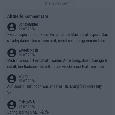
Mehr Artikel
Aktuelle Kommentare
Schtrampler
29-07-2026
Radrennsport in den Rundfahrten ist ein Mannschaftssport. Das
s Tadej dabei alles unternimmt, nebst seinen eigenen Ambition
en, gegenüber seinen Helfern Solidarität zu zeigen und so das
wheelsplash
ganze Team auch mental stark zu machen und konkret am Erf
26-07-2026
olg teilzuhaben, ist ihm ganz hoch anzurechnen. Das ist ein Zei
Mich interessiert ernsthaft, warum Armstrong, diese traurige G
chen weit über den Radsport hinaus.
estalt, bei Radsport aktuell immer wieder eine Plattform finde
t. Könnte mir die Redaktion diese Frage beantworten?
Wurm
15-07-2026
Auf Sport1 läuft noch was anderes, als Dumpfbackenreality T
V?
FlyingWvA
14-07-2026
Boring, boring UAE... 🥱😴