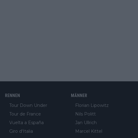
RENNEN
MÄNNER
Tour Down Under
Florian Lipowitz
Tour de France
Nils Politt
Vuelta a España
Jan Ullrich
Giro d'Italia
Marcel Kittel