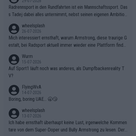
29-07-2026
Radrennsport in den Rundfahrten ist ein Mannschaftssport. Das
s Tadej dabei alles unternimmt, nebst seinen eigenen Ambition
en, gegenüber seinen Helfern Solidarität zu zeigen und so das
wheelsplash
ganze Team auch mental stark zu machen und konkret am Erf
26-07-2026
olg teilzuhaben, ist ihm ganz hoch anzurechnen. Das ist ein Zei
Mich interessiert ernsthaft, warum Armstrong, diese traurige G
chen weit über den Radsport hinaus.
estalt, bei Radsport aktuell immer wieder eine Plattform finde
t. Könnte mir die Redaktion diese Frage beantworten?
Wurm
15-07-2026
Auf Sport1 läuft noch was anderes, als Dumpfbackenreality T
V?
FlyingWvA
14-07-2026
Boring, boring UAE... 🥱😴
wheelsplash
13-07-2026
Ich habe ernsthaft überhaupt keine Lust, irgenwelche Kommen
tare von dem Super-Doper und Bully Armstrong zu lesen. Der