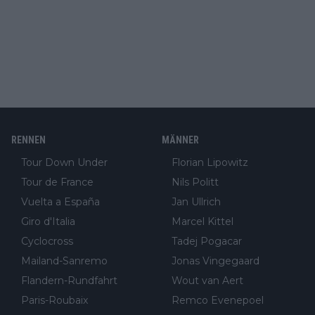
RENNEN
MÄNNER
Tour Down Under
Florian Lipowitz
Tour de France
Nils Politt
Vuelta a España
Jan Ullrich
Giro d'Italia
Marcel Kittel
Cyclocross
Tadej Pogacar
Mailand-Sanremo
Jonas Vingegaard
Flandern-Rundfahrt
Wout van Aert
Paris-Roubaix
Remco Evenepoel