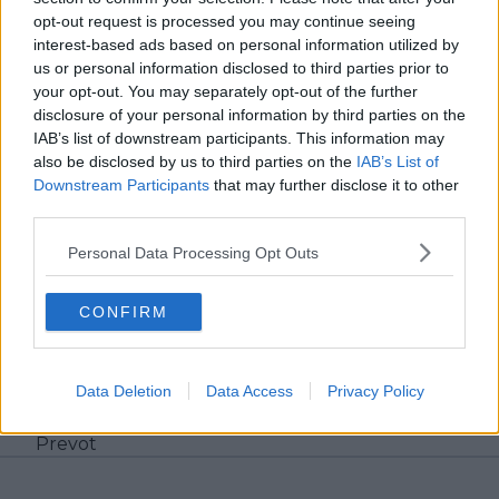
Beiträge des Autors ansehen
opt-out request is processed you may continue seeing
interest-based ads based on personal information utilized by
us or personal information disclosed to third parties prior to
your opt-out. You may separately opt-out of the further
disclosure of your personal information by third parties on the
IAB’s list of downstream participants. This information may
also be disclosed by us to third parties on the
IAB’s List of
Klatscht
0
Downstream Participants
that may further disclose it to other
Besucher
0
third parties.
Vorheriger Artikel
Nächster Artikel
Personal Data Processing Opt Outs
„Ich kann nicht
„Ich fühle mich
glauben, dass ich
ziemlich mies“ – Demi
dabei sein darf – es
Vollerings Traum vom
CONFIRM
fühlt sich an, als wäre
Maillot Jaune platzt
ich auf Drogen“ -
auf der Königs-
Visma jubelt über
Etappe
Data Deletion
Data Access
Privacy Policy
Traum-Triumph von
Pauline Ferrand-
Prevot