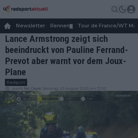
Newsletter
Rennen
Tour de France/WT Ma
▼
Lance Armstrong zeigt sich
beeindruckt von Pauline Ferrand-
Prevot aber warnt vor dem Joux-
Plane
Radsport
durch
Nic Gayer
Sonntag, 03 August 2025 um 13:30