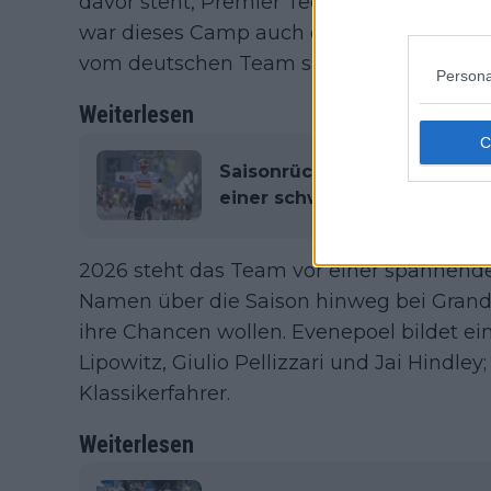
davor steht, Premier Tech als Zweitspon
war dieses Camp auch durch das Fehlen 
vom deutschen Team später bestätigt wu
Persona
Weiterlesen
Saisonrückblick 2025 | Cofid
einer schwierigen Saison
2026 steht das Team vor einer spannend
Namen über die Saison hinweg bei Gran
ihre Chancen wollen. Evenepoel bildet ei
Lipowitz, Giulio Pellizzari und Jai Hindl
Klassikerfahrer.
Weiterlesen