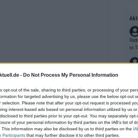
Akt
Radr
ss T
onen
as g
Erfo
Mich
tuell.de -
Do Not Process My Personal Information
Zeic
Gest
et. 
to opt-out of the sale, sharing to third parties, or processing of your per
formation for targeted advertising by us, please use the below opt-out s
Auf 
r selection. Please note that after your opt-out request is processed y
ansgrohe
ein Teamcamp in Salzburg,
eing interest-based ads based on personal information utilized by us or
V?
einige Tage zusammenkamen. Beide
disclosed to third parties prior to your opt-out. You may separately opt-
nepoel kam von Soudal - Quick-Step,
losure of your personal information by third parties on the IAB’s list of
. This information may also be disclosed by us to third parties on the
IA
ceuninck losgeeist
– das aktuell kurz
Bori
Participants
that may further disclose it to other third parties.