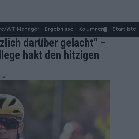
nce/WT Manager
Ergebnisse
Kolumnen
Startliste
▼
lich darüber gelacht“ –
lege hakt den hitzigen
1:45