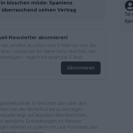
ein bisschen müde: Spaniens
 überraschend seinen Vertrag
Tut 
Bjer
oten
ne "
uell-Newsletter abonnieren!
meis
st, erhältst du sofort eine E-Mail von uns. Bei
chte
ner – überprüfe ihn daher bitte ebenfalls. Alle
r de
rschauen – täglich kompakt per E-Mail.
bst 
Abonnieren
portaktuell.de. Er berichtet dort über den
ehen von der WorldTour bis zu wichtigen
rpunkt liegt auf aktuellen Rennberichten,
r sportliche Entwicklungen im Peloton
ntagen arbeitet er zudem mit Live-Formaten, um
 zeitnah einzuordnen.