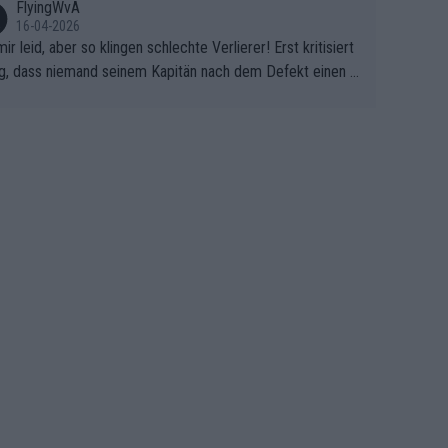
FlyingWvA
16-04-2026
mir leid, aber so klingen schlechte Verlierer! Erst kritisiert
g, dass niemand seinem Kapitän nach dem Defekt einen r
 Teppich ausrollt. Dann schimpft Pogacar selber über sei
Shimano-Schubkarre", ehe Morgado denkt, dass der Welt
ter mit einem platten Reifen ins Velodrome einfuhr. Schle
r Stil!!! Insbesondere, wenn man sich die Rennsituation vo
m Defekt anschaut - wer andern eine Grube gräbt, fällt sel
hinein.