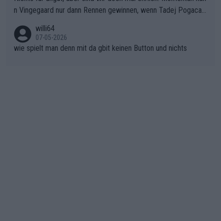
ichtung Nizza. Niewiadoma hat psychologisch Oberwasser, ab
n Vingegaard nur dann Rennen gewinnen, wenn Tadej Pogacar
er SD Worx und Vollering müssen jetzt All-In gehen. (gregman
nicht mitfährt!!!
n)
willi64
07-05-2026
wie spielt man denn mit da gbit keinen Button und nichts