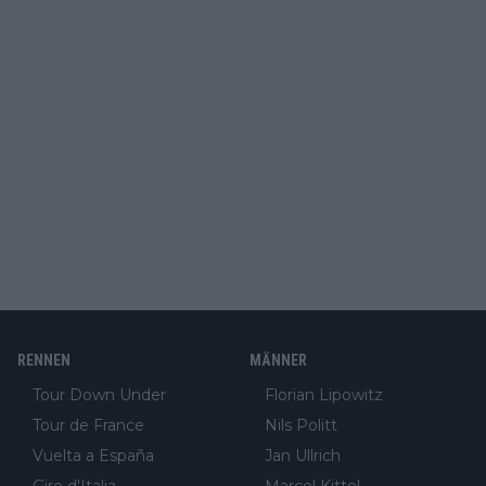
RENNEN
MÄNNER
Tour Down Under
Florian Lipowitz
Tour de France
Nils Politt
Vuelta a España
Jan Ullrich