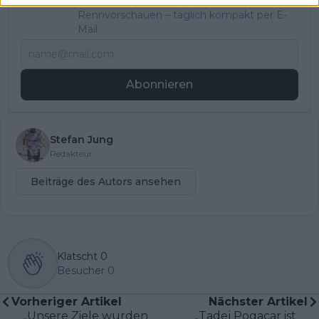
Alle wichtigen News, Ergebnisse und
Rennvorschauen – täglich kompakt per E-
Mail.
Abonnieren
Stefan Jung
Redakteur
Beiträge des Autors ansehen
Klatscht
0
Besucher
0
Vorheriger Artikel
Nächster Artikel
„Unsere Ziele wurden
„Tadej Pogacar ist