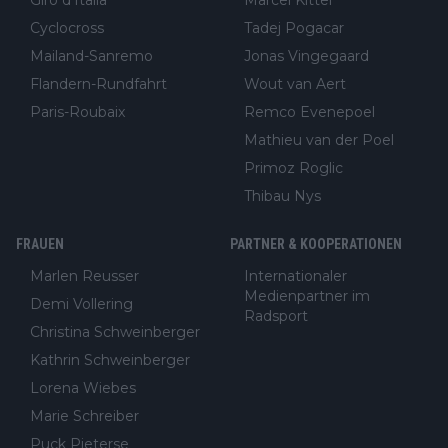
Giro d'Italia
Marcel Kittel
Cyclocross
Tadej Pogacar
Mailand-Sanremo
Jonas Vingegaard
Flandern-Rundfahrt
Wout van Aert
Paris-Roubaix
Remco Evenepoel
Mathieu van der Poel
Primoz Roglic
Thibau Nys
FRAUEN
PARTNER & KOOPERATIONEN
Marlen Reusser
Internationaler
Medienpartner im
Demi Vollering
Radsport
Christina Schweinberger
Kathrin Schweinberger
Lorena Wiebes
Marie Schreiber
Puck Pieterse