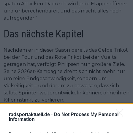
späten Attacken. Dadurch wird jede Etappe offener
und unberechenbarer, und das macht alles noch
aufregender.“
Das nächste Kapitel
Nachdem er in dieser Saison bereits das Gelbe Trikot
bei der Tour und das Rote Trikot bei der Vuelta
getragen hat, verfolgt Philipsen nun größere Ziele.
Seine 2026er-Kampagne dreht sich nicht mehr nur
um reine Endgeschwindigkeit, sondern um
Vielseitigkeit – und darum zu beweisen, dass sich
selbst Sprinter weiterentwickeln können, ohne ihren
Killerinstinkt zu verlieren.
„Im Radsport geht es immer um Leidenschaft und
radsportaktuell.de -
Do Not Process My Personal
Emotionen“, sagte er. „Das ist es, was dich antreibt –
Information
ganz gleich, welches Ziel du verfolgst.“