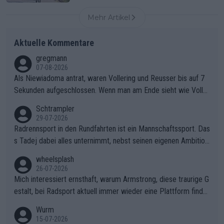
Mehr Artikel
Aktuelle Kommentare
gregmann
07-08-2026
Als Niewiadoma antrat, waren Vollering und Reusser bis auf 7
Sekunden aufgeschlossen. Wenn man am Ende sieht wie Voller
ing Reusser hat stehen lassen, ist es unverständlich, wieso Voll
Schtrampler
ering die 7 Sekunden zu Niewiadoma nicht geschlossen hat un
29-07-2026
d den Abstand hat anwachsen lassen. Ein schwerer taktischer
Radrennsport in den Rundfahrten ist ein Mannschaftssport. Das
Fehler, der den Tour Sieg kosten wird.Diese Beobachtung trifft
s Tadej dabei alles unternimmt, nebst seinen eigenen Ambition
den taktischen Kern dieser dramatischen Etappe perfekt. Die
en, gegenüber seinen Helfern Solidarität zu zeigen und so das
wheelsplash
Zögerlichkeit von Demi Vollering in diesem Moment war das e
ganze Team auch mental stark zu machen und konkret am Erf
26-07-2026
ntscheidende Puzzleteil, das Katarzyna Niewiadoma die Tür z
olg teilzuhaben, ist ihm ganz hoch anzurechnen. Das ist ein Zei
Mich interessiert ernsthaft, warum Armstrong, diese traurige G
um Gelben Trikot geöffnet hat.Das taktische Dilemma am Mon
chen weit über den Radsport hinaus.
estalt, bei Radsport aktuell immer wieder eine Plattform finde
t VentouxDie psychologische Falle: Vollering spekulierte in die
t. Könnte mir die Redaktion diese Frage beantworten?
Wurm
ser Phase darauf, dass Marlen Reusser im Gelben Trikot die N
15-07-2026
achführarbeit leistet, um ihre Gesamtführung zu verteidigen.De