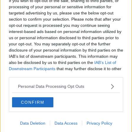
If you wish to opt-out of the sale, sharing to third parties, or
Weiterlesen
processing of your personal or sensitive information for
targeted advertising by us, please use the below opt-out
Radsportaktuell-Jahresawards:
section to confirm your selection. Please note that after your
opt-out request is processed you may continue seeing
UAE Team Emirates nach
interest-based ads based on personal information utilized by
dominanter Saison 2025 zur
us or personal information disclosed to third parties prior to
Mannschaft des Jahres gekürt
your opt-out. You may separately opt-out of the further
„Er kann sich immer noch
disclosure of your personal information by third parties on the
verbessern“ – Wie die UAE Tadej
IAB’s list of downstream participants. This information may
Pogacars nächste Evolutionsstufe
also be disclosed by us to third parties on the
IAB’s List of
planen
Downstream Participants
that may further disclose it to other
third parties.
Personal Data Processing Opt Outs
Jetzt kostenlos den RadsportAktuell-
Newsletter abonnieren!
CONFIRM
Nachdem du auf „Abonnieren“ geklickt hast,
erhältst du sofort eine E-Mail von uns. Bei
einigen Lesern landet diese im Spam-
Data Deletion
Data Access
Privacy Policy
Ordner – überprüfe ihn daher bitte ebenfalls.