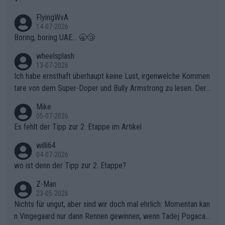
FlyingWvA
14-07-2026
Boring, boring UAE... 🥱😴
wheelsplash
13-07-2026
Ich habe ernsthaft überhaupt keine Lust, irgenwelche Kommen
tare von dem Super-Doper und Bully Armstrong zu lesen. Der
Typ ist so was von daneben. Er kann seine Meinung haben, abe
Mike
r die gehört nicht in dieses Medium!
05-07-2026
Es fehlt der Tipp zur 2. Etappe im Artikel
willi64
04-07-2026
wo ist denn der Tipp zur 2. Etappe?
Z-Man
23-05-2026
Nichts für ungut, aber sind wir doch mal ehrlich: Momentan kan
n Vingegaard nur dann Rennen gewinnen, wenn Tadej Pogacar