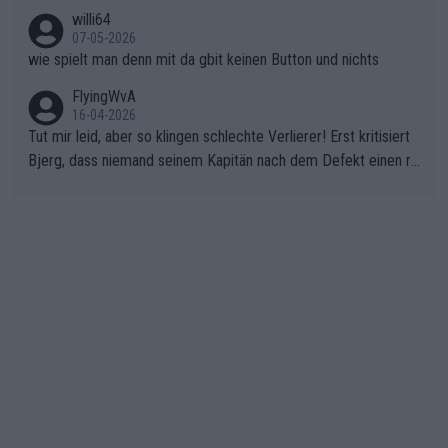
nicht mitfährt!!!
willi64
07-05-2026
wie spielt man denn mit da gbit keinen Button und nichts
FlyingWvA
16-04-2026
Tut mir leid, aber so klingen schlechte Verlierer! Erst kritisiert
Bjerg, dass niemand seinem Kapitän nach dem Defekt einen ro
ten Teppich ausrollt. Dann schimpft Pogacar selber über seine
"Shimano-Schubkarre", ehe Morgado denkt, dass der Weltmeis
ter mit einem platten Reifen ins Velodrome einfuhr. Schlechter
Stil!!! Insbesondere, wenn man sich die Rennsituation vor dem
Defekt anschaut - wer andern eine Grube gräbt, fällt selbst hin
ein.