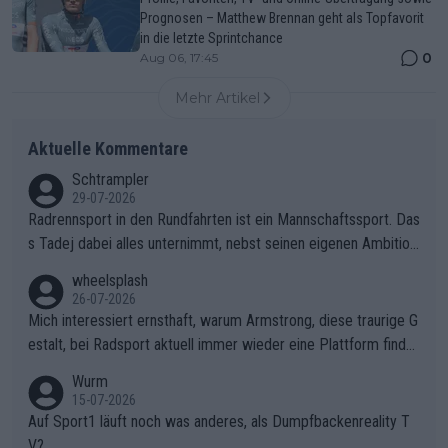
Prognosen – Matthew Brennan geht als Topfavorit
in die letzte Sprintchance
0
Aug 06, 17:45
Mehr Artikel
Aktuelle Kommentare
Schtrampler
29-07-2026
Radrennsport in den Rundfahrten ist ein Mannschaftssport. Das
s Tadej dabei alles unternimmt, nebst seinen eigenen Ambition
en, gegenüber seinen Helfern Solidarität zu zeigen und so das
wheelsplash
ganze Team auch mental stark zu machen und konkret am Erf
26-07-2026
olg teilzuhaben, ist ihm ganz hoch anzurechnen. Das ist ein Zei
Mich interessiert ernsthaft, warum Armstrong, diese traurige G
chen weit über den Radsport hinaus.
estalt, bei Radsport aktuell immer wieder eine Plattform finde
t. Könnte mir die Redaktion diese Frage beantworten?
Wurm
15-07-2026
Auf Sport1 läuft noch was anderes, als Dumpfbackenreality T
V?