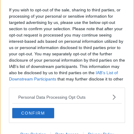
Ergebnisse sowie taktische Entwicklungen fortlaufend
einordnet. Darüber hinaus schreibt er aktuelle Berichte
If you wish to opt-out of the sale, sharing to third parties, or
und Hintergrundtexte rund um Teams, Fahrer und den
processing of your personal or sensitive information for
Rennkalender.
targeted advertising by us, please use the below opt-out
Seine journalistische Laufbahn begann Theo als
section to confirm your selection. Please note that after your
Praktikant und später als Werkstudent beim Online-
opt-out request is processed you may continue seeing
Gaming-Magazin EarlyGame. Aktuell studiert er
interest-based ads based on personal information utilized by
Ressortjournalismus an einer Hochschule. Theo arbeitet
us or personal information disclosed to third parties prior to
aus München und ist in seiner redaktionellen Arbeit eng
your opt-out. You may separately opt-out of the further
mit den Kolleginnen und Kollegen der
disclosure of your personal information by third parties on the
Schwesterplattformen vernetzt, darunter Nicolas Gayer
IAB’s list of downstream participants. This information may
und Oliver Ried. In seiner Berichterstattung legt er Wert
also be disclosed by us to third parties on the
IAB’s List of
auf sorgfältige Quellenprüfung, klare Einordnung und die
Downstream Participants
that may further disclose it to other
zeitnahe Aktualisierung von Inhalten, sobald neue,
gesicherte Informationen vorliegen.
third parties.
Beiträge des Autors ansehen
Personal Data Processing Opt Outs
CONFIRM
Klatscht
0
Besucher
0