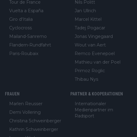
Tour de France
Nils Politt
Vuelta a España
Jan Ullrich
Giro d'Italia
Marcel Kittel
Cyclocross
Tadej Pogacar
Mailand-Sanremo
Jonas Vingegaard
Flandern-Rundfahrt
Wout van Aert
Paris-Roubaix
Remco Evenepoel
Mathieu van der Poel
Primoz Roglic
Thibau Nys
FRAUEN
PARTNER & KOOPERATIONEN
Marlen Reusser
Internationaler
Medienpartner im
Demi Vollering
Radsport
Christina Schweinberger
Kathrin Schweinberger