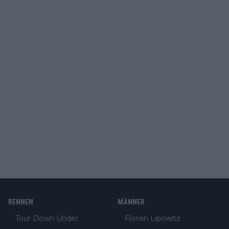
RENNEN
MÄNNER
Tour Down Under
Florian Lipowitz