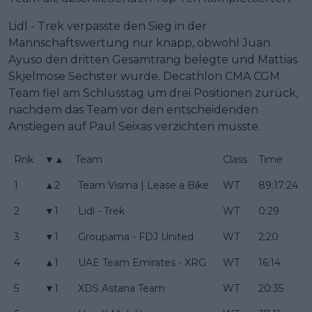
Lidl - Trek verpasste den Sieg in der
Mannschaftswertung nur knapp, obwohl Juan
Ayuso den dritten Gesamtrang belegte und Mattias
Skjelmose Sechster wurde. Decathlon CMA CGM
Team fiel am Schlusstag um drei Positionen zurück,
nachdem das Team vor den entscheidenden
Anstiegen auf Paul Seixas verzichten musste.
Rnk
▼▲
Team
Class
Time
1
▲2
Team Visma | Lease a Bike
WT
89:17:24
2
▼1
Lidl - Trek
WT
0:29
3
▼1
Groupama - FDJ United
WT
2:20
4
▲1
UAE Team Emirates - XRG
WT
16:14
5
▼1
XDS Astana Team
WT
20:35