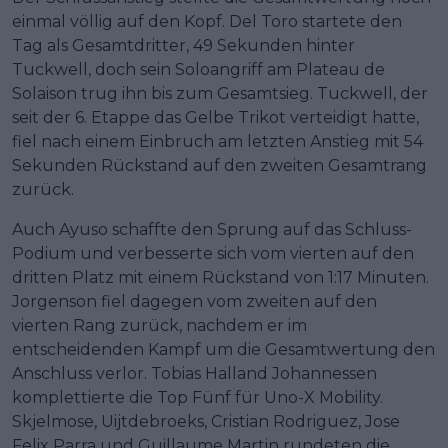
einmal völlig auf den Kopf. Del Toro startete den
Tag als Gesamtdritter, 49 Sekunden hinter
Tuckwell, doch sein Soloangriff am Plateau de
Solaison trug ihn bis zum Gesamtsieg. Tuckwell, der
seit der 6. Etappe das Gelbe Trikot verteidigt hatte,
fiel nach einem Einbruch am letzten Anstieg mit 54
Sekunden Rückstand auf den zweiten Gesamtrang
zurück.
Auch Ayuso schaffte den Sprung auf das Schluss-
Podium und verbesserte sich vom vierten auf den
dritten Platz mit einem Rückstand von 1:17 Minuten.
Jorgenson fiel dagegen vom zweiten auf den
vierten Rang zurück, nachdem er im
entscheidenden Kampf um die Gesamtwertung den
Anschluss verlor. Tobias Halland Johannessen
komplettierte die Top Fünf für Uno-X Mobility.
Skjelmose, Uijtdebroeks, Cristian Rodriguez, Jose
Felix Parra und Guillaume Martin rundeten die