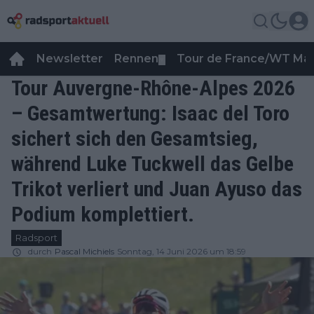
Newsletter
Rennen
Tour de France/WT Ma
▼
Tour Auvergne-Rhône-Alpes 2026
– Gesamtwertung: Isaac del Toro
sichert sich den Gesamtsieg,
während Luke Tuckwell das Gelbe
Trikot verliert und Juan Ayuso das
Podium komplettiert.
Radsport
durch
Pascal Michiels
Sonntag, 14 Juni 2026 um 18:59