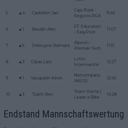
Caja Rural -
5
▲4
Castellon Jan
9:46
Seguros RGA
EF Education
6
▲1
Baudin Alex
11:07
- EasyPost
Alpecin -
7
▲5
Debruyne Ramses
11:51
Premier Tech
Lotto
8
▲3
Crpas Lars
12:27
Intermarché
Netcompany
9
▼1
Vauquelin Kévin
12:43
INEOS
Team Visma |
10
▲3
Tulett Ben
14:28
Lease a Bike
Endstand Mannschaftswertung