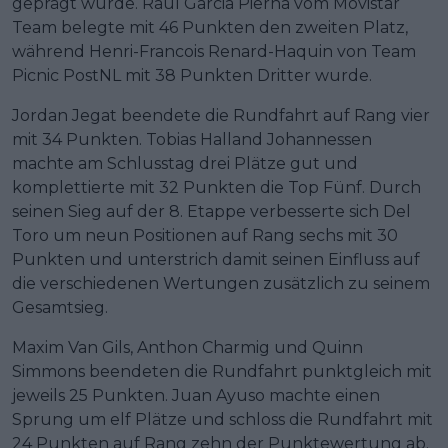
geprägt wurde. Raul Garcia Pierna vom Movistar
Team belegte mit 46 Punkten den zweiten Platz,
während Henri-Francois Renard-Haquin von Team
Picnic PostNL mit 38 Punkten Dritter wurde.
Jordan Jegat beendete die Rundfahrt auf Rang vier
mit 34 Punkten. Tobias Halland Johannessen
machte am Schlusstag drei Plätze gut und
komplettierte mit 32 Punkten die Top Fünf. Durch
seinen Sieg auf der 8. Etappe verbesserte sich Del
Toro um neun Positionen auf Rang sechs mit 30
Punkten und unterstrich damit seinen Einfluss auf
die verschiedenen Wertungen zusätzlich zu seinem
Gesamtsieg.
Maxim Van Gils, Anthon Charmig und Quinn
Simmons beendeten die Rundfahrt punktgleich mit
jeweils 25 Punkten. Juan Ayuso machte einen
Sprung um elf Plätze und schloss die Rundfahrt mit
24 Punkten auf Rang zehn der Punktewertung ab.