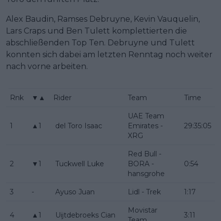
Alex Baudin, Ramses Debruyne, Kevin Vauquelin,
Lars Craps und Ben Tulett komplettierten die
abschließenden Top Ten. Debruyne und Tulett
konnten sich dabei am letzten Renntag noch weiter
nach vorne arbeiten.
Rnk
▼▲
Rider
Team
Time
UAE Team
1
▲1
del Toro Isaac
Emirates -
29:35:05
XRG
Red Bull -
2
▼1
Tuckwell Luke
BORA -
0:54
hansgrohe
3
-
Ayuso Juan
Lidl - Trek
1:17
Movistar
4
▲1
Uijtdebroeks Cian
3:11
Team