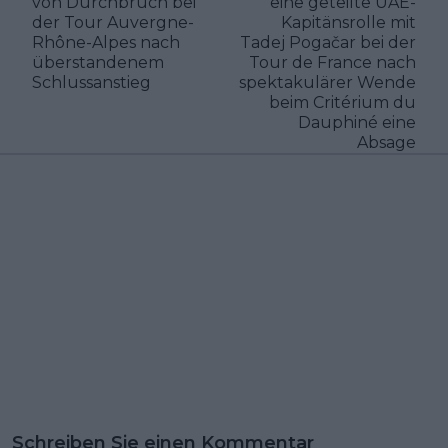
von Durchbruch bei
eine geteilte UAE-
der Tour Auvergne-
Kapitänsrolle mit
Rhône-Alpes nach
Tadej Pogačar bei der
überstandenem
Tour de France nach
Schlussanstieg
spektakulärer Wende
beim Critérium du
Dauphiné eine
Absage
Schreiben Sie einen Kommentar