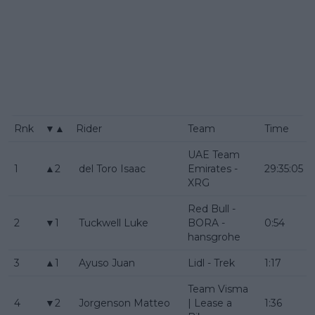
Rnk
▼▲
Rider
Team
Time
UAE Team
1
▲2
del Toro Isaac
Emirates -
29:35:05
XRG
Red Bull -
2
▼1
Tuckwell Luke
BORA -
0:54
hansgrohe
3
▲1
Ayuso Juan
Lidl - Trek
1:17
Team Visma
4
▼2
Jorgenson Matteo
| Lease a
1:36