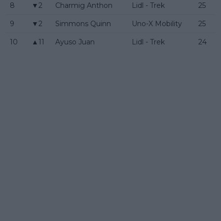
8
▼2
Charmig Anthon
Lidl - Trek
25
9
▼2
Simmons Quinn
Uno-X Mobility
25
10
▲11
Ayuso Juan
Lidl - Trek
24