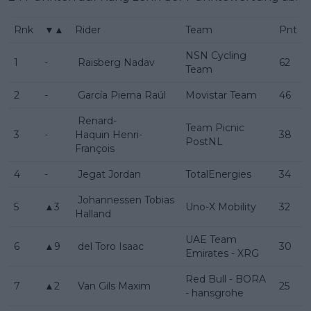
Rnk
▼▲
Rider
Team
Pnt
NSN Cycling
1
-
Raisberg Nadav
62
Team
2
-
García Pierna Raúl
Movistar Team
46
Renard-
Team Picnic
3
-
Haquin Henri-
38
PostNL
François
4
-
Jegat Jordan
TotalEnergies
34
Johannessen Tobias
5
▲3
Uno-X Mobility
32
Halland
UAE Team
6
▲9
del Toro Isaac
30
Emirates - XRG
Red Bull - BORA
7
▲2
Van Gils Maxim
25
- hansgrohe