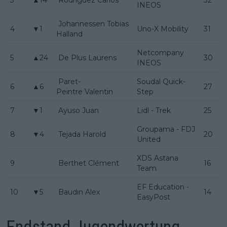
INEOS
Johannessen Tobias
4
▼1
Uno-X Mobility
31
Halland
Netcompany
5
▲24
De Plus Laurens
30
INEOS
Paret-
Soudal Quick-
6
▲6
27
Peintre Valentin
Step
7
▼1
Ayuso Juan
Lidl - Trek
25
Groupama - FDJ
8
▼4
Tejada Harold
20
United
XDS Astana
9
Berthet Clément
16
Team
EF Education -
10
▼5
Baudin Alex
14
EasyPost