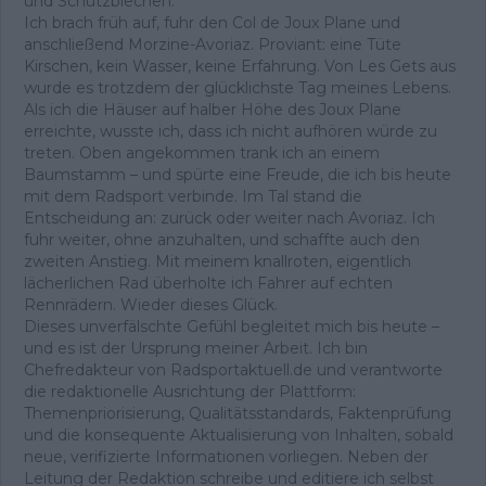
und Schutzblechen.
Ich brach früh auf, fuhr den Col de Joux Plane und
anschließend Morzine-Avoriaz. Proviant: eine Tüte
Kirschen, kein Wasser, keine Erfahrung. Von Les Gets aus
wurde es trotzdem der glücklichste Tag meines Lebens.
Als ich die Häuser auf halber Höhe des Joux Plane
erreichte, wusste ich, dass ich nicht aufhören würde zu
treten. Oben angekommen trank ich an einem
Baumstamm – und spürte eine Freude, die ich bis heute
mit dem Radsport verbinde. Im Tal stand die
Entscheidung an: zurück oder weiter nach Avoriaz. Ich
fuhr weiter, ohne anzuhalten, und schaffte auch den
zweiten Anstieg. Mit meinem knallroten, eigentlich
lächerlichen Rad überholte ich Fahrer auf echten
Rennrädern. Wieder dieses Glück.
Dieses unverfälschte Gefühl begleitet mich bis heute –
und es ist der Ursprung meiner Arbeit. Ich bin
Chefredakteur von Radsportaktuell.de und verantworte
die redaktionelle Ausrichtung der Plattform:
Themenpriorisierung, Qualitätsstandards, Faktenprüfung
und die konsequente Aktualisierung von Inhalten, sobald
neue, verifizierte Informationen vorliegen. Neben der
Leitung der Redaktion schreibe und editiere ich selbst