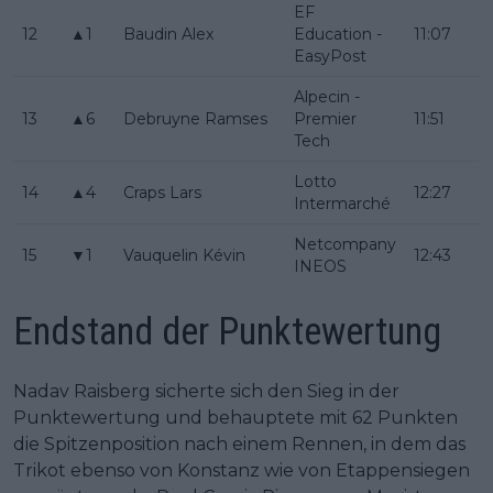
EF
12
▲1
Baudin Alex
Education -
11:07
EasyPost
Alpecin -
13
▲6
Debruyne Ramses
Premier
11:51
Tech
Lotto
14
▲4
Craps Lars
12:27
Intermarché
Netcompany
15
▼1
Vauquelin Kévin
12:43
INEOS
Endstand der Punktewertung
Nadav Raisberg sicherte sich den Sieg in der
Punktewertung und behauptete mit 62 Punkten
die Spitzenposition nach einem Rennen, in dem das
Trikot ebenso von Konstanz wie von Etappensiegen