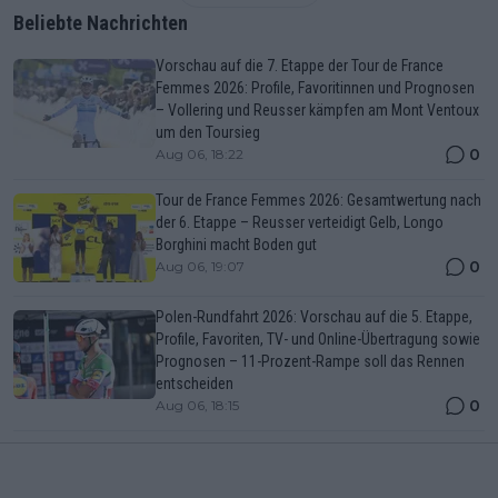
Beliebte Nachrichten
Vorschau auf die 7. Etappe der Tour de France
Femmes 2026: Profile, Favoritinnen und Prognosen
– Vollering und Reusser kämpfen am Mont Ventoux
um den Toursieg
0
Aug 06, 18:22
Tour de France Femmes 2026: Gesamtwertung nach
der 6. Etappe – Reusser verteidigt Gelb, Longo
Borghini macht Boden gut
0
Aug 06, 19:07
Polen-Rundfahrt 2026: Vorschau auf die 5. Etappe,
Profile, Favoriten, TV- und Online-Übertragung sowie
Prognosen – 11-Prozent-Rampe soll das Rennen
entscheiden
0
Aug 06, 18:15
Vuelta a Burgos 2026: Vorschau auf die 4. Etappe,
Profile, Favoriten, TV- und Online-Übertragung sowie
Prognosen – Matthew Brennan geht als Topfavorit