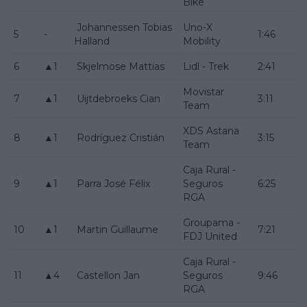
Bike
Johannessen Tobias
Uno-X
5
-
1:46
Halland
Mobility
6
▲1
Skjelmose Mattias
Lidl - Trek
2:41
Movistar
7
▲1
Uijtdebroeks Cian
3:11
Team
XDS Astana
8
▲1
Rodríguez Cristián
3:15
Team
Caja Rural -
9
▲1
Parra José Félix
Seguros
6:25
RGA
Groupama -
10
▲1
Martin Guillaume
7:21
FDJ United
Caja Rural -
11
▲4
Castellon Jan
Seguros
9:46
RGA