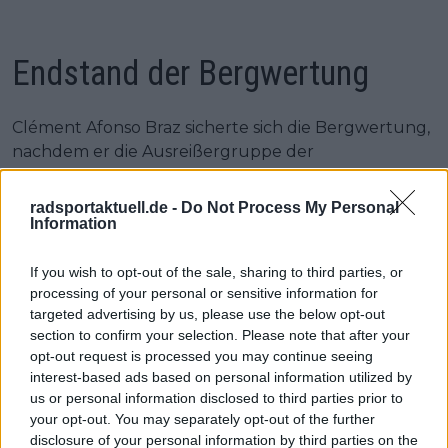
Endstand der Bergwertung
Clément Afonso Braz sicherte sich die Bergwertung,
nachdem er die Ausreißergruppe der
Schlussetappe genutzt hatte, um seinen Vorsprung
uneinholbar auszubauen. Der Fahrer von
radsportaktuell.de -
Do Not Process My Personal
Groupama - FDJ United beendete die Rundfahrt mit
Information
71 Punkten und damit fast doppelt so vielen wie
Isaac Del Toro mit 36 Punkten. Seine starke Arbeit an
If you wish to opt-out of the sale, sharing to third parties, or
processing of your personal or sensitive information for
den Anstiegen in der ersten Rennhälfte reichte
targeted advertising by us, please use the below opt-out
letztlich aus, um das Bergtrikot zu gewinnen.
section to confirm your selection. Please note that after your
opt-out request is processed you may continue seeing
Del Toro belegte nach weiteren Punkten am
interest-based ads based on personal information utilized by
siegreichen Schlusswochenende den zweiten Platz
us or personal information disclosed to third parties prior to
in der Bergwertung. Carlos Rodriguez machte mit
your opt-out. You may separately opt-out of the further
32 Punkten einen Sprung um 14 Positionen auf
disclosure of your personal information by third parties on the