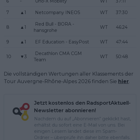
6
-
Uno-X Mobility
WT
37:11
7
▲1
Netcompany INEOS
WT
37:30
Red Bull - BORA -
8
▲1
WT
46:24
hansgrohe
9
▲1
EF Education - EasyPost
WT
47:44
Decathlon CMA CGM
10
▼3
WT
50:48
Team
Die vollständigen Wertungen aller Klassements der
Tour Auvergne-Rhône-Alpes 2026 finden Sie
hier
.
Jetzt kostenlos den RadsportAktuell-
Newsletter abonnieren!
Nachdem du auf „Abonnieren“ geklickt hast,
erhältst du sofort eine E-Mail von uns. Bei
einigen Lesern landet diese im Spam-
Ordner – überprüfe ihn daher bitte ebenfalls.