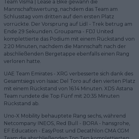
Team Visma | Lease a Bike gewann die
Mannschaftswertung, nachdem das Team am
Schlusstag vom dritten auf den ersten Platz
vorrückte. Der Vorsprung auf Lidl - Trek betrug am
Ende 29 Sekunden. Groupama - FDJ United
komplettierte das Podium mit einem Rückstand von
2:20 Minuten, nachdem die Mannschaft nach der
abschließenden Bergetappe ebenfalls einen Rang
verloren hatte.
UAE Team Emirates - XRG verbesserte sich dank des
Gesamtsiegs von Isaac Del Toro auf den vierten Platz
mit einem Rückstand von 16:14 Minuten. XDS Astana
Team rundete die Top Fünf mit 20:35 Minuten
Rückstand ab.
Uno-X Mobility behauptete Rang sechs, während
Netcompany INEOS, Red Bull - BORA - hansgrohe,
EF Education - EasyPost und Decathlon CMA CGM
Team die abschließenden Top Ten komplettierten.