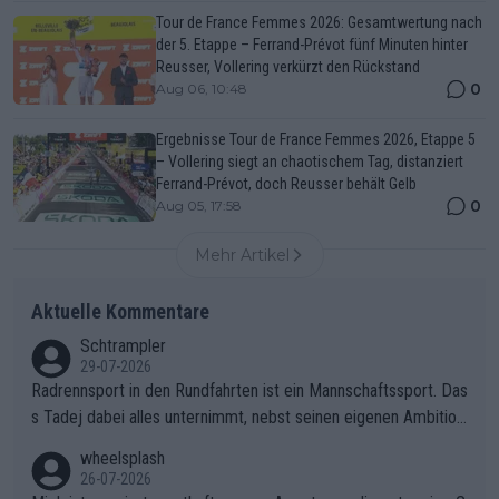
Tour de France Femmes 2026: Gesamtwertung nach
der 5. Etappe – Ferrand-Prévot fünf Minuten hinter
Reusser, Vollering verkürzt den Rückstand
0
Aug 06, 10:48
Ergebnisse Tour de France Femmes 2026, Etappe 5
– Vollering siegt an chaotischem Tag, distanziert
Ferrand-Prévot, doch Reusser behält Gelb
0
Aug 05, 17:58
Mehr Artikel
Aktuelle Kommentare
Schtrampler
29-07-2026
Radrennsport in den Rundfahrten ist ein Mannschaftssport. Das
s Tadej dabei alles unternimmt, nebst seinen eigenen Ambition
en, gegenüber seinen Helfern Solidarität zu zeigen und so das
wheelsplash
ganze Team auch mental stark zu machen und konkret am Erf
26-07-2026
olg teilzuhaben, ist ihm ganz hoch anzurechnen. Das ist ein Zei