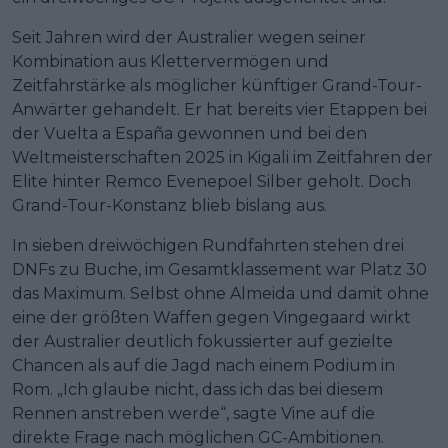
Seit Jahren wird der Australier wegen seiner
Kombination aus Klettervermögen und
Zeitfahrstärke als möglicher künftiger Grand-Tour-
Anwärter gehandelt. Er hat bereits vier Etappen bei
der Vuelta a España gewonnen und bei den
Weltmeisterschaften 2025 in Kigali im Zeitfahren der
Elite hinter Remco Evenepoel Silber geholt. Doch
Grand-Tour-Konstanz blieb bislang aus.
In sieben dreiwöchigen Rundfahrten stehen drei
DNFs zu Buche, im Gesamtklassement war Platz 30
das Maximum. Selbst ohne Almeida und damit ohne
eine der größten Waffen gegen Vingegaard wirkt
der Australier deutlich fokussierter auf gezielte
Chancen als auf die Jagd nach einem Podium in
Rom. „Ich glaube nicht, dass ich das bei diesem
Rennen anstreben werde“, sagte Vine auf die
direkte Frage nach möglichen GC-Ambitionen.