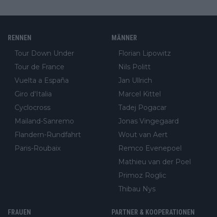
RENNEN
MÄNNER
Tour Down Under
Florian Lipowitz
Tour de France
Nils Politt
Vuelta a España
Jan Ullrich
Giro d'Italia
Marcel Kittel
Cyclocross
Tadej Pogacar
Mailand-Sanremo
Jonas Vingegaard
Flandern-Rundfahrt
Wout van Aert
Paris-Roubaix
Remco Evenepoel
Mathieu van der Poel
Primoz Roglic
Thibau Nys
FRAUEN
PARTNER & KOOPERATIONEN