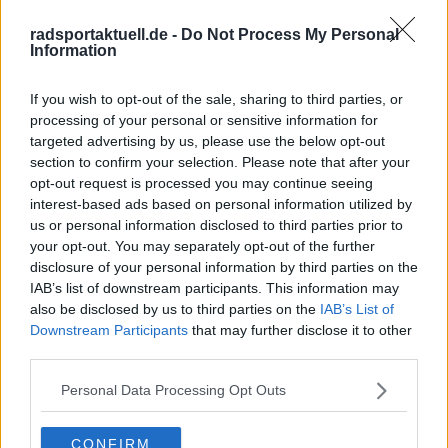
selektiven Etappen und opportunistischen
radsportaktuell.de -
Do Not Process My Personal
Momenten einzusetzen – in einem Giro, der hinter
Information
Vingegaard viele zermürbende Tage erwarten lässt.
If you wish to opt-out of the sale, sharing to third parties, or
Weiterlesen
processing of your personal or sensitive information for
targeted advertising by us, please use the below opt-out
Startliste Giro d’Italia 2026 ist
section to confirm your selection. Please note that after your
komplett: Fahrer - Jonas
opt-out request is processed you may continue seeing
Vingegaard, Filippo Ganna, Giulio
interest-based ads based on personal information utilized by
Pellizzari, Jonathan Milan, Georg
us or personal information disclosed to third parties prior to
your opt-out. You may separately opt-out of the further
Steinhauser, Pascal Ackermann
disclosure of your personal information by third parties on the
und weitere
IAB’s list of downstream participants. This information may
„Ich habe ausdrücklich darum
also be disclosed by us to third parties on the
IAB’s List of
gebeten, dass er an meiner Seite
Downstream Participants
that may further disclose it to other
ist“ – Jonas Vingegaard über
third parties.
seinen wichtigsten Edelhelfer für
Personal Data Processing Opt Outs
den Giro d’Italia 2026 bei Visma
CONFIRM