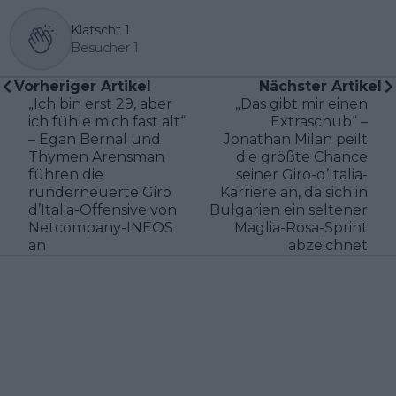
Klatscht
1
Besucher
1
Vorheriger Artikel
Nächster Artikel
„Ich bin erst 29, aber
„Das gibt mir einen
ich fühle mich fast alt“
Extraschub“ –
– Egan Bernal und
Jonathan Milan peilt
Thymen Arensman
die größte Chance
führen die
seiner Giro-d’Italia-
runderneuerte Giro
Karriere an, da sich in
d’Italia-Offensive von
Bulgarien ein seltener
Netcompany-INEOS
Maglia-Rosa-Sprint
an
abzeichnet