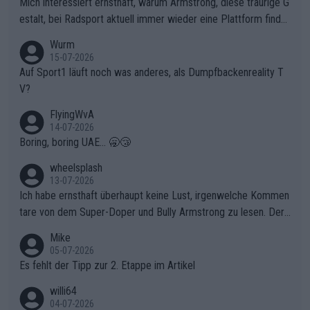
Mich interessiert ernsthaft, warum Armstrong, diese traurige G
chen weit über den Radsport hinaus.
estalt, bei Radsport aktuell immer wieder eine Plattform finde
t. Könnte mir die Redaktion diese Frage beantworten?
Wurm
15-07-2026
Auf Sport1 läuft noch was anderes, als Dumpfbackenreality T
V?
FlyingWvA
14-07-2026
Boring, boring UAE... 🥱😴
wheelsplash
13-07-2026
Ich habe ernsthaft überhaupt keine Lust, irgenwelche Kommen
tare von dem Super-Doper und Bully Armstrong zu lesen. Der
Typ ist so was von daneben. Er kann seine Meinung haben, abe
Mike
r die gehört nicht in dieses Medium!
05-07-2026
Es fehlt der Tipp zur 2. Etappe im Artikel
willi64
04-07-2026