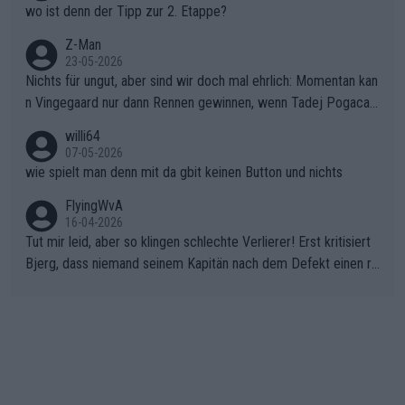
wo ist denn der Tipp zur 2. Etappe?
Z-Man
23-05-2026
Nichts für ungut, aber sind wir doch mal ehrlich: Momentan kan
n Vingegaard nur dann Rennen gewinnen, wenn Tadej Pogacar
nicht mitfährt!!!
willi64
07-05-2026
wie spielt man denn mit da gbit keinen Button und nichts
FlyingWvA
16-04-2026
Tut mir leid, aber so klingen schlechte Verlierer! Erst kritisiert
Bjerg, dass niemand seinem Kapitän nach dem Defekt einen ro
ten Teppich ausrollt. Dann schimpft Pogacar selber über seine
"Shimano-Schubkarre", ehe Morgado denkt, dass der Weltmeis
ter mit einem platten Reifen ins Velodrome einfuhr. Schlechter
Stil!!! Insbesondere, wenn man sich die Rennsituation vor dem
Defekt anschaut - wer andern eine Grube gräbt, fällt selbst hin
ein.