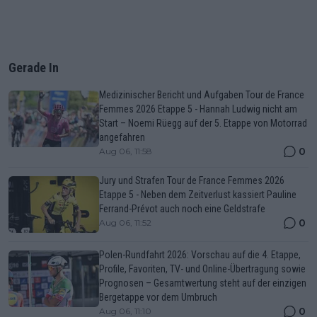
Gerade In
Medizinischer Bericht und Aufgaben Tour de France
Femmes 2026 Etappe 5 - Hannah Ludwig nicht am
Start – Noemi Rüegg auf der 5. Etappe von Motorrad
angefahren
0
Aug 06, 11:58
Jury und Strafen Tour de France Femmes 2026
Etappe 5 - Neben dem Zeitverlust kassiert Pauline
Ferrand-Prévot auch noch eine Geldstrafe
0
Aug 06, 11:52
Polen-Rundfahrt 2026: Vorschau auf die 4. Etappe,
Profile, Favoriten, TV- und Online-Übertragung sowie
Prognosen – Gesamtwertung steht auf der einzigen
Bergetappe vor dem Umbruch
0
Aug 06, 11:10