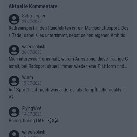
Aktuelle Kommentare
Schtrampler
29-07-2026
Radrennsport in den Rundfahrten ist ein Mannschaftssport. Das
s Tadej dabei alles unternimmt, nebst seinen eigenen Ambition
en, gegenüber seinen Helfern Solidarität zu zeigen und so das
wheelsplash
ganze Team auch mental stark zu machen und konkret am Erf
26-07-2026
olg teilzuhaben, ist ihm ganz hoch anzurechnen. Das ist ein Zei
Mich interessiert ernsthaft, warum Armstrong, diese traurige G
chen weit über den Radsport hinaus.
estalt, bei Radsport aktuell immer wieder eine Plattform finde
t. Könnte mir die Redaktion diese Frage beantworten?
Wurm
15-07-2026
Auf Sport1 läuft noch was anderes, als Dumpfbackenreality T
V?
FlyingWvA
14-07-2026
Boring, boring UAE... 🥱😴
wheelsplash