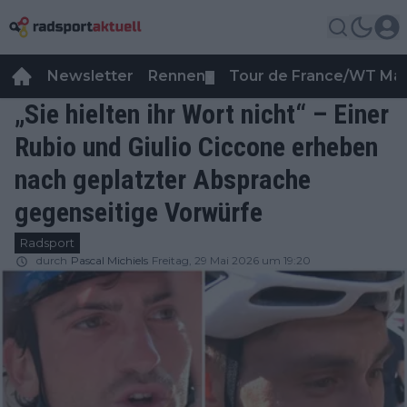
Newsletter
Rennen
Tour de France/WT Ma
▼
„Sie hielten ihr Wort nicht“ – Einer
Rubio und Giulio Ciccone erheben
nach geplatzter Absprache
gegenseitige Vorwürfe
Radsport
durch
Pascal Michiels
Freitag, 29 Mai 2026 um 19:20