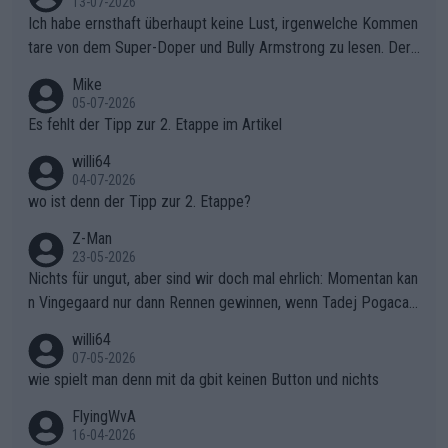
13-07-2026
Ich habe ernsthaft überhaupt keine Lust, irgenwelche Kommen
tare von dem Super-Doper und Bully Armstrong zu lesen. Der
Typ ist so was von daneben. Er kann seine Meinung haben, abe
Mike
r die gehört nicht in dieses Medium!
05-07-2026
Es fehlt der Tipp zur 2. Etappe im Artikel
willi64
04-07-2026
wo ist denn der Tipp zur 2. Etappe?
Z-Man
23-05-2026
Nichts für ungut, aber sind wir doch mal ehrlich: Momentan kan
n Vingegaard nur dann Rennen gewinnen, wenn Tadej Pogacar
nicht mitfährt!!!
willi64
07-05-2026
wie spielt man denn mit da gbit keinen Button und nichts
FlyingWvA
16-04-2026