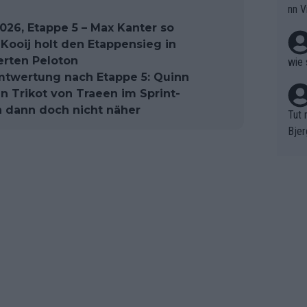
nn V
r nic
026, Etappe 5 – Max Kanter so
 Kooij holt den Etappensieg in
terten Peloton
wie 
mtwertung nach Etappe 5: Quinn
Trikot von Traeen im Sprint-
 dann doch nicht näher
Tut 
Bjer
oten
ne "
meis
chte
r de
bst 