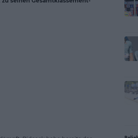
rt zu seinen Gesamtklassement-
Belie