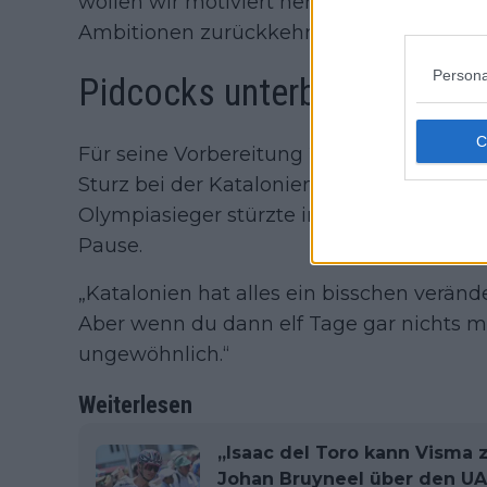
wollen wir motiviert herauskommen, dami
Ambitionen zurückkehren können.“
Persona
Pidcocks unterbrochene Sa
Für seine Vorbereitung 2026 verwies Bo
Sturz bei der Katalonien-Rundfahrt als R
Olympiasieger stürzte in eine Schlucht, 
Pause.
„Katalonien hat alles ein bisschen verände
Aber wenn du dann elf Tage gar nichts ma
ungewöhnlich.“
Weiterlesen
„Isaac del Toro kann Visma 
Johan Bruyneel über den UA