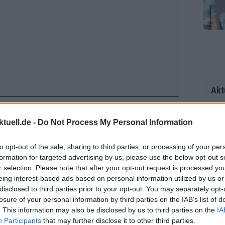
Akt
tuell.de -
Do Not Process My Personal Information
Radr
ss T
hältnis jedoch einpendeln und die
to opt-out of the sale, sharing to third parties, or processing of your per
onen
formation for targeted advertising by us, please use the below opt-out s
malet bietet den ersten echten
as g
r selection. Please note that after your opt-out request is processed y
Erfo
u zeigen, wo er steht.
Mich
eing interest-based ads based on personal information utilized by us or
Zeic
Gest
disclosed to third parties prior to your opt-out. You may separately opt-
 sagte Bogaerts gegenüber
In de
losure of your personal information by third parties on the IAB’s list of
et. 
. This information may also be disclosed by us to third parties on the
IA
fahren. Das ist ein Ziel. Und vor allem
Participants
that may further disclose it to other third parties.