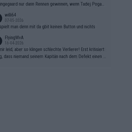
ingegaard nur dann Rennen gewinnen, wenn Tadej Pogaca
ht mitfährt!!!
willi64
07-05-2026
spielt man denn mit da gbit keinen Button und nichts
FlyingWvA
16-04-2026
mir leid, aber so klingen schlechte Verlierer! Erst kritisiert
g, dass niemand seinem Kapitän nach dem Defekt einen r
 Teppich ausrollt. Dann schimpft Pogacar selber über sei
Shimano-Schubkarre", ehe Morgado denkt, dass der Welt
ter mit einem platten Reifen ins Velodrome einfuhr. Schle
r Stil!!! Insbesondere, wenn man sich die Rennsituation vo
m Defekt anschaut - wer andern eine Grube gräbt, fällt sel
hinein.