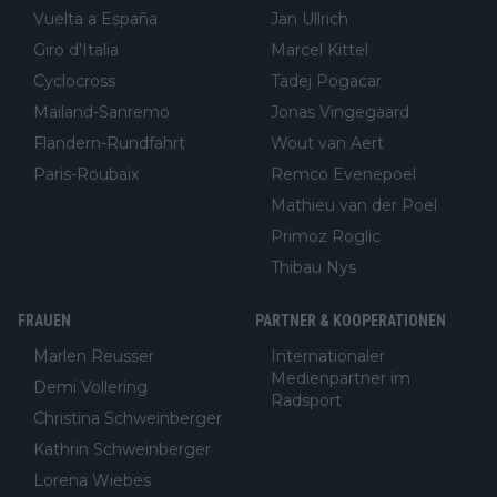
Vuelta a España
Jan Ullrich
Giro d'Italia
Marcel Kittel
Cyclocross
Tadej Pogacar
Mailand-Sanremo
Jonas Vingegaard
Flandern-Rundfahrt
Wout van Aert
Paris-Roubaix
Remco Evenepoel
Mathieu van der Poel
Primoz Roglic
Thibau Nys
FRAUEN
PARTNER & KOOPERATIONEN
Marlen Reusser
Internationaler
Medienpartner im
Demi Vollering
Radsport
Christina Schweinberger
Kathrin Schweinberger
Lorena Wiebes