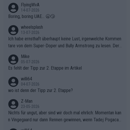
FlyingWvA
14-07-2026
Boring, boring UAE... 🥱😴
wheelsplash
13-07-2026
Ich habe ernsthaft überhaupt keine Lust, irgenwelche Kommen
tare von dem Super-Doper und Bully Armstrong zu lesen. Der
Typ ist so was von daneben. Er kann seine Meinung haben, abe
Mike
r die gehört nicht in dieses Medium!
05-07-2026
Es fehlt der Tipp zur 2. Etappe im Artikel
willi64
04-07-2026
wo ist denn der Tipp zur 2. Etappe?
Z-Man
23-05-2026
Nichts für ungut, aber sind wir doch mal ehrlich: Momentan kan
n Vingegaard nur dann Rennen gewinnen, wenn Tadej Pogacar
nicht mitfährt!!!