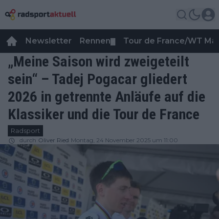
Newsletter
Rennen
Tour de France/WT Ma
▼
„Meine Saison wird zweigeteilt
sein“ – Tadej Pogacar gliedert
2026 in getrennte Anläufe auf die
Klassiker und die Tour de France
Radsport
durch
Oliver Ried
Montag, 24 November 2025 um 11:00