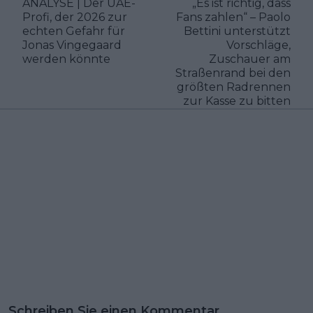
ANALYSE | Der UAE-
„Es ist richtig, dass
Profi, der 2026 zur
Fans zahlen“ – Paolo
echten Gefahr für
Bettini unterstützt
Jonas Vingegaard
Vorschläge,
werden könnte
Zuschauer am
Straßenrand bei den
größten Radrennen
zur Kasse zu bitten
Schreiben Sie einen Kommentar