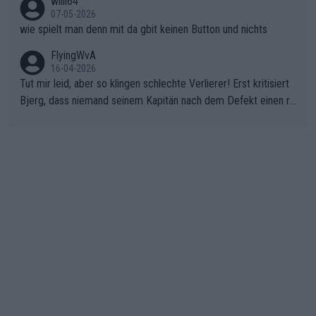
willi64
07-05-2026
wie spielt man denn mit da gbit keinen Button und nichts
FlyingWvA
16-04-2026
Tut mir leid, aber so klingen schlechte Verlierer! Erst kritisiert
Bjerg, dass niemand seinem Kapitän nach dem Defekt einen ro
ten Teppich ausrollt. Dann schimpft Pogacar selber über seine
"Shimano-Schubkarre", ehe Morgado denkt, dass der Weltmeis
ter mit einem platten Reifen ins Velodrome einfuhr. Schlechter
Stil!!! Insbesondere, wenn man sich die Rennsituation vor dem
Defekt anschaut - wer andern eine Grube gräbt, fällt selbst hin
ein.