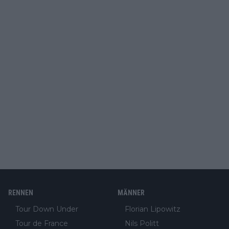
RENNEN
MÄNNER
Tour Down Under
Florian Lipowitz
Tour de France
Nils Politt