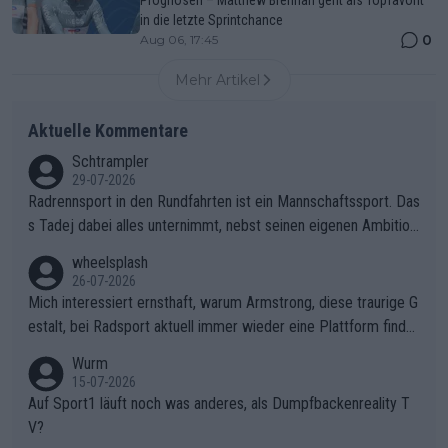
in die letzte Sprintchance
0
Aug 06, 17:45
Mehr Artikel
Aktuelle Kommentare
Schtrampler
29-07-2026
Radrennsport in den Rundfahrten ist ein Mannschaftssport. Das
s Tadej dabei alles unternimmt, nebst seinen eigenen Ambition
en, gegenüber seinen Helfern Solidarität zu zeigen und so das
wheelsplash
ganze Team auch mental stark zu machen und konkret am Erf
26-07-2026
olg teilzuhaben, ist ihm ganz hoch anzurechnen. Das ist ein Zei
Mich interessiert ernsthaft, warum Armstrong, diese traurige G
chen weit über den Radsport hinaus.
estalt, bei Radsport aktuell immer wieder eine Plattform finde
t. Könnte mir die Redaktion diese Frage beantworten?
Wurm
15-07-2026
Auf Sport1 läuft noch was anderes, als Dumpfbackenreality T
V?