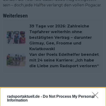
sein – doch jede Hälfte verlangt den vollen Pogacar.
Weiterlesen
39 Tage vor 2026: Zahlreiche
Topfahrer weiterhin ohne
bestätigten Vertrag – darunter
Girmay, Gee, Froome und
Kwiatkowski
Van der Poels Edelhelfer beendet
mit 24 seine Karriere: „Ich habe
die Liebe zum Radsport verloren“
radsportaktuell.de -
Do Not Process My Personal
Information