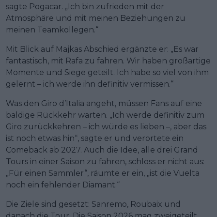
sagte Pogacar. „Ich bin zufrieden mit der
Atmosphäre und mit meinen Beziehungen zu
meinen Teamkollegen.“
Mit Blick auf Majkas Abschied ergänzte er: „Es war
fantastisch, mit Rafa zu fahren. Wir haben großartige
Momente und Siege geteilt. Ich habe so viel von ihm
gelernt – ich werde ihn definitiv vermissen.“
Was den Giro d’Italia angeht, müssen Fans auf eine
baldige Rückkehr warten. „Ich werde definitiv zum
Giro zurückkehren – ich würde es lieben –, aber das
ist noch etwas hin“, sagte er und verortete ein
Comeback ab 2027. Auch die Idee, alle drei Grand
Tours in einer Saison zu fahren, schloss er nicht aus:
„Für einen Sammler“, räumte er ein, „ist die Vuelta
noch ein fehlender Diamant.“
Die Ziele sind gesetzt: Sanremo, Roubaix und
danach die Tour. Die Saison 2026 mag zweigeteilt