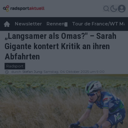
Newsletter
Rennen
Tour de France/WT Ma
▼
„Langsamer als Omas?" – Sarah
Gigante kontert Kritik an ihren
Abfahrten
Radsport
durch
Stefan Jung
Samstag, 04 Oktober 2025 um 9:00