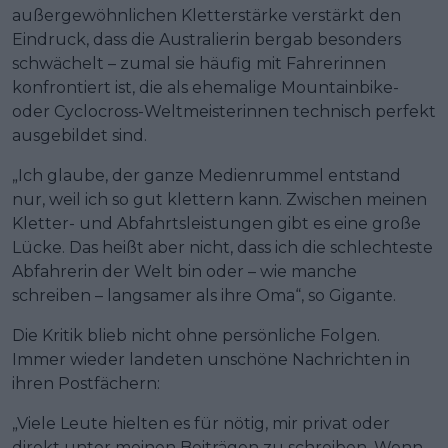
außergewöhnlichen Kletterstärke verstärkt den
Eindruck, dass die Australierin bergab besonders
schwächelt – zumal sie häufig mit Fahrerinnen
konfrontiert ist, die als ehemalige Mountainbike-
oder Cyclocross-Weltmeisterinnen technisch perfekt
ausgebildet sind.
„Ich glaube, der ganze Medienrummel entstand
nur, weil ich so gut klettern kann. Zwischen meinen
Kletter- und Abfahrtsleistungen gibt es eine große
Lücke. Das heißt aber nicht, dass ich die schlechteste
Abfahrerin der Welt bin oder – wie manche
schreiben – langsamer als ihre Oma“, so Gigante.
Die Kritik blieb nicht ohne persönliche Folgen.
Immer wieder landeten unschöne Nachrichten in
ihren Postfächern:
„Viele Leute hielten es für nötig, mir privat oder
direkt unter meinen Beiträgen zu schreiben. Wenn