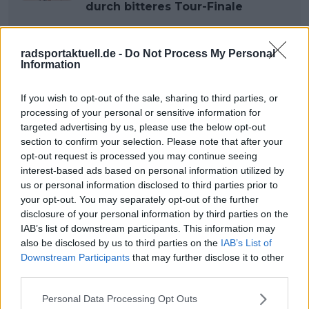
durch bitteres Tour-Finale
radsportaktuell.de -
Do Not Process My Personal
Information
Jetzt kostenlos den RadsportAktuell-
Newsletter abonnieren!
If you wish to opt-out of the sale, sharing to third parties, or
Nachdem du auf „Abonnieren“ geklickt hast,
processing of your personal or sensitive information for
erhältst du sofort eine E-Mail von uns. Bei
targeted advertising by us, please use the below opt-out
einigen Lesern landet diese im Spam-
Ordner – überprüfe ihn daher bitte ebenfalls.
section to confirm your selection. Please note that after your
Alle wichtigen News, Ergebnisse und
opt-out request is processed you may continue seeing
Rennvorschauen – täglich kompakt per E-
interest-based ads based on personal information utilized by
Mail.
us or personal information disclosed to third parties prior to
your opt-out. You may separately opt-out of the further
disclosure of your personal information by third parties on the
IAB’s list of downstream participants. This information may
Abonnieren
also be disclosed by us to third parties on the
IAB’s List of
Downstream Participants
that may further disclose it to other
third parties.
Stefan Jung
Personal Data Processing Opt Outs
Redakteur