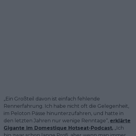
„Ein Großteil davon ist einfach fehlende
Rennerfahrung. Ich habe nicht oft die Gelegenheit,
im Peloton Pässe hinunterzufahren, und hatte in
den letzten Jahren nur wenige Renntage“,
erklärte
Gigante im Domestique Hotseat-Podcast.
„Ich
bin zwar schon lange Profi, aber wenn man immer