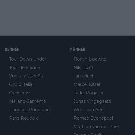
RENNEN
MÄNNER
Tour Down Under
Florian Lipowitz
Tour de France
Nils Politt
Vuelta a España
Jan Ullrich
Giro d'Italia
Marcel Kittel
Cyclocross
Tadej Pogacar
Mailand-Sanremo
Jonas Vingegaard
Flandern-Rundfahrt
Wout van Aert
Paris-Roubaix
Remco Evenepoel
Mathieu van der Poel