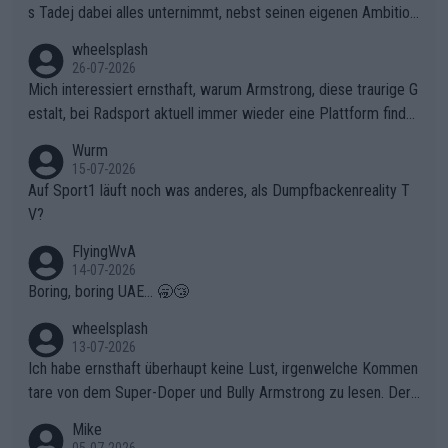
s Tadej dabei alles unternimmt, nebst seinen eigenen Ambition
en, gegenüber seinen Helfern Solidarität zu zeigen und so das
wheelsplash
ganze Team auch mental stark zu machen und konkret am Erf
26-07-2026
olg teilzuhaben, ist ihm ganz hoch anzurechnen. Das ist ein Zei
Mich interessiert ernsthaft, warum Armstrong, diese traurige G
chen weit über den Radsport hinaus.
estalt, bei Radsport aktuell immer wieder eine Plattform finde
t. Könnte mir die Redaktion diese Frage beantworten?
Wurm
15-07-2026
Auf Sport1 läuft noch was anderes, als Dumpfbackenreality T
V?
FlyingWvA
14-07-2026
Boring, boring UAE... 🥱😴
wheelsplash
13-07-2026
Ich habe ernsthaft überhaupt keine Lust, irgenwelche Kommen
tare von dem Super-Doper und Bully Armstrong zu lesen. Der
Typ ist so was von daneben. Er kann seine Meinung haben, abe
Mike
r die gehört nicht in dieses Medium!