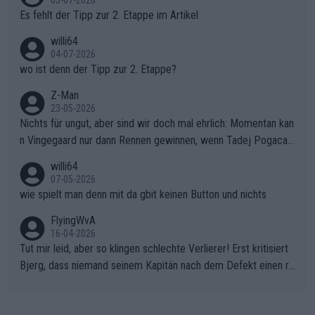
05-07-2026
Es fehlt der Tipp zur 2. Etappe im Artikel
willi64
04-07-2026
wo ist denn der Tipp zur 2. Etappe?
Z-Man
23-05-2026
Nichts für ungut, aber sind wir doch mal ehrlich: Momentan kan
n Vingegaard nur dann Rennen gewinnen, wenn Tadej Pogacar
nicht mitfährt!!!
willi64
07-05-2026
wie spielt man denn mit da gbit keinen Button und nichts
FlyingWvA
16-04-2026
Tut mir leid, aber so klingen schlechte Verlierer! Erst kritisiert
Bjerg, dass niemand seinem Kapitän nach dem Defekt einen ro
ten Teppich ausrollt. Dann schimpft Pogacar selber über seine
"Shimano-Schubkarre", ehe Morgado denkt, dass der Weltmeis