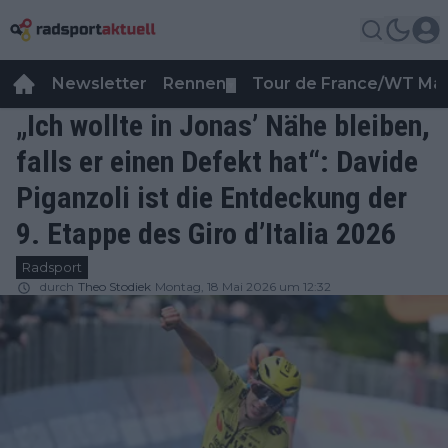
Newsletter
Rennen
Tour de France/WT Ma
▼
„Ich wollte in Jonas’ Nähe bleiben,
falls er einen Defekt hat“: Davide
Piganzoli ist die Entdeckung der
9. Etappe des Giro d’Italia 2026
Radsport
durch
Theo Stodiek
Montag, 18 Mai 2026 um 12:32