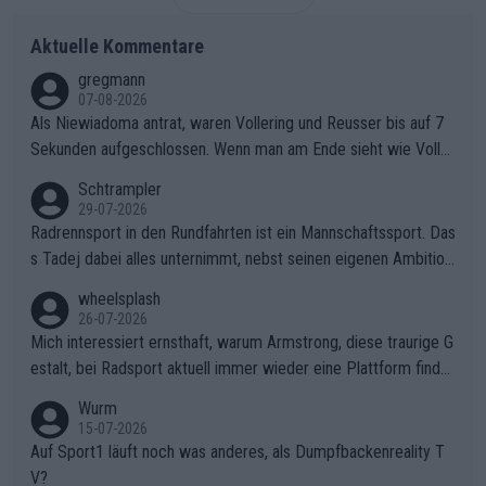
Aktuelle Kommentare
gregmann
07-08-2026
Als Niewiadoma antrat, waren Vollering und Reusser bis auf 7
Sekunden aufgeschlossen. Wenn man am Ende sieht wie Voller
ing Reusser hat stehen lassen, ist es unverständlich, wieso Voll
Schtrampler
ering die 7 Sekunden zu Niewiadoma nicht geschlossen hat un
29-07-2026
d den Abstand hat anwachsen lassen. Ein schwerer taktischer
Radrennsport in den Rundfahrten ist ein Mannschaftssport. Das
Fehler, der den Tour Sieg kosten wird.Diese Beobachtung trifft
s Tadej dabei alles unternimmt, nebst seinen eigenen Ambition
den taktischen Kern dieser dramatischen Etappe perfekt. Die
en, gegenüber seinen Helfern Solidarität zu zeigen und so das
wheelsplash
Zögerlichkeit von Demi Vollering in diesem Moment war das e
ganze Team auch mental stark zu machen und konkret am Erf
26-07-2026
ntscheidende Puzzleteil, das Katarzyna Niewiadoma die Tür z
olg teilzuhaben, ist ihm ganz hoch anzurechnen. Das ist ein Zei
Mich interessiert ernsthaft, warum Armstrong, diese traurige G
um Gelben Trikot geöffnet hat.Das taktische Dilemma am Mon
chen weit über den Radsport hinaus.
estalt, bei Radsport aktuell immer wieder eine Plattform finde
t VentouxDie psychologische Falle: Vollering spekulierte in die
t. Könnte mir die Redaktion diese Frage beantworten?
Wurm
ser Phase darauf, dass Marlen Reusser im Gelben Trikot die N
15-07-2026
achführarbeit leistet, um ihre Gesamtführung zu verteidigen.De
Auf Sport1 läuft noch was anderes, als Dumpfbackenreality T
r Pokereinsatz: Anstatt die verbleibenden 7 Sekunden sofort s
V?