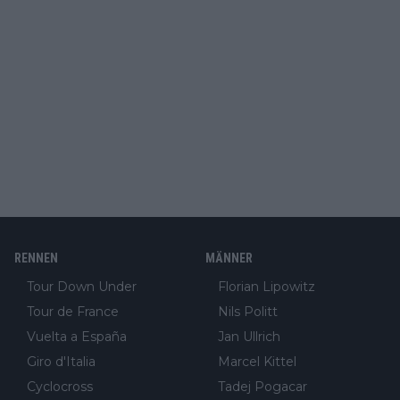
RENNEN
MÄNNER
Tour Down Under
Florian Lipowitz
Tour de France
Nils Politt
Vuelta a España
Jan Ullrich
Giro d'Italia
Marcel Kittel
Cyclocross
Tadej Pogacar