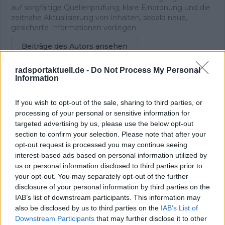
auf sorgfältige Quellenprüfung, klare Einordnung und die
zeitnahe Aktualisierung von Inhalten, sobald neue,
gesicherte Informationen vorliegen.
Beiträge des Autors ansehen
radsportaktuell.de -
Do Not Process My Personal
Information
Klatscht
3
If you wish to opt-out of the sale, sharing to third parties, or
Besucher
1
processing of your personal or sensitive information for
targeted advertising by us, please use the below opt-out
Vorheriger Artikel
Nächster Artikel
section to confirm your selection. Please note that after your
Ergebnisse Giro
„Es ist unmöglich, sich
opt-out request is processed you may continue seeing
d'Italia, 9. Etappe: Felix
während einer Grand
interest-based ads based on personal information utilized by
Gall attackiert
Tour zu schonen“ –
us or personal information disclosed to third parties prior to
Vingegaard - doch der
Visma versucht nicht,
your opt-out. You may separately opt-out of the further
Däne kontert und
Jonas Vingegaard für
disclosure of your personal information by third parties on the
siegt; Pellizzari bricht
die Tour de France zu
IAB’s list of downstream participants. This information may
ein
„schonen“
also be disclosed by us to third parties on the
IAB’s List of
Downstream Participants
that may further disclose it to other