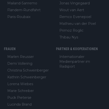
Mailand-Sanremo
Jonas Vingegaard
Flandern-Rundfahrt
Wout van Aert
Paris-Roubaix
Remco Evenepoel
Mathieu van der Poel
Primoz Roglic
Thibau Nys
FRAUEN
PARTNER & KOOPERATIONEN
Marlen Reusser
Internationaler
Medienpartner im
Demi Vollering
Radsport
Christina Schweinberger
Kathrin Schweinberger
Lorena Wiebes
Marie Schreiber
Puck Pieterse
Lucinda Brand