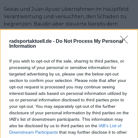
Seixas und Juan Ayuso übernahmen im Hauptfeld
Verantwortung und versuchten, den Schaden zu
begrenzen. Baudin aber steuerte bereits dem
Schlusskilometer entgegen und durfte glauben.
Zwei Kilometer vor dem Ziel hielt er noch 50
radsportaktuell.de -
Do Not Process My Personal
Sekunden auf die Verfolgergruppe und 1:17 auf das
Information
Peloton mit Seixas.
If you wish to opt-out of the sale, sharing to third parties, or
Die Straße stieg bis ins Ziel weiter an, doch Baudin
processing of your personal or sensitive information for
hatte genug Reserven. Nach einem einsamen Finale
targeted advertising by us, please use the below opt-out
über den letzten Hügel vollendete er in Saint-Ismier
section to confirm your selection. Please note that after your
opt-out request is processed you may continue seeing
seinen Coup. Sieg aus der frühen Flucht und erstes
interest-based ads based on personal information utilized by
Führungs­trikot der Tour Auvergne-Rhône-Alpes
us or personal information disclosed to third parties prior to
2026.
your opt-out. You may separately opt-out of the further
disclosure of your personal information by third parties on the
IAB’s list of downstream participants. This information may
also be disclosed by us to third parties on the
IAB’s List of
Downstream Participants
that may further disclose it to other