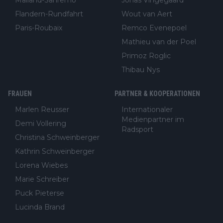
Mailand-Sanremo
Jonas Vingegaard
Flandern-Rundfahrt
Wout van Aert
Paris-Roubaix
Remco Evenepoel
Mathieu van der Poel
Primoz Roglic
Thibau Nys
FRAUEN
PARTNER & KOOPERATIONEN
Marlen Reusser
Internationaler
Medienpartner im
Demi Vollering
Radsport
Christina Schweinberger
Kathrin Schweinberger
Lorena Wiebes
Marie Schreiber
Puck Pieterse
Lucinda Brand