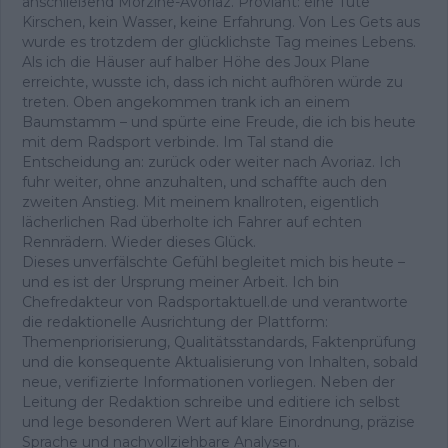
anschließend Morzine-Avoriaz. Proviant: eine Tüte
Kirschen, kein Wasser, keine Erfahrung. Von Les Gets aus
wurde es trotzdem der glücklichste Tag meines Lebens.
Als ich die Häuser auf halber Höhe des Joux Plane
erreichte, wusste ich, dass ich nicht aufhören würde zu
treten. Oben angekommen trank ich an einem
Baumstamm – und spürte eine Freude, die ich bis heute
mit dem Radsport verbinde. Im Tal stand die
Entscheidung an: zurück oder weiter nach Avoriaz. Ich
fuhr weiter, ohne anzuhalten, und schaffte auch den
zweiten Anstieg. Mit meinem knallroten, eigentlich
lächerlichen Rad überholte ich Fahrer auf echten
Rennrädern. Wieder dieses Glück.
Dieses unverfälschte Gefühl begleitet mich bis heute –
und es ist der Ursprung meiner Arbeit. Ich bin
Chefredakteur von Radsportaktuell.de und verantworte
die redaktionelle Ausrichtung der Plattform:
Themenpriorisierung, Qualitätsstandards, Faktenprüfung
und die konsequente Aktualisierung von Inhalten, sobald
neue, verifizierte Informationen vorliegen. Neben der
Leitung der Redaktion schreibe und editiere ich selbst
und lege besonderen Wert auf klare Einordnung, präzise
Sprache und nachvollziehbare Analysen.