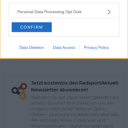
third parties.
Personal Data Processing Opt Outs
CONFIRM
Data Deletion
Data Access
Privacy Policy
Jetzt kostenlos den RadsportAktuell-
Newsletter abonnieren!
Nachdem du auf „Abonnieren“ geklickt hast,
erhältst du sofort eine E-Mail von uns. Bei
einigen Lesern landet diese im Spam-
Ordner – überprüfe ihn daher bitte ebenfalls.
Alle wichtigen News, Ergebnisse und
Rennvorschauen – täglich kompakt per E-