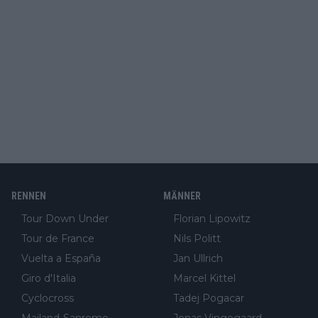
RENNEN
MÄNNER
Tour Down Under
Florian Lipowitz
Tour de France
Nils Politt
Vuelta a España
Jan Ullrich
Giro d'Italia
Marcel Kittel
Cyclocross
Tadej Pogacar