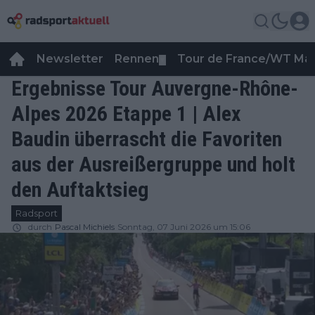
Newsletter
Rennen
Tour de France/WT Ma
▼
Ergebnisse Tour Auvergne-Rhône-
Alpes 2026 Etappe 1 | Alex
Baudin überrascht die Favoriten
aus der Ausreißergruppe und holt
den Auftaktsieg
Radsport
durch
Pascal Michiels
Sonntag, 07 Juni 2026 um 15:06