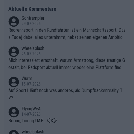
Aktuelle Kommentare
Schtrampler
29-07-2026
Radrennsport in den Rundfahrten ist ein Mannschaftssport. Das
s Tadej dabei alles unternimmt, nebst seinen eigenen Ambition
en, gegenüber seinen Helfern Solidarität zu zeigen und so das
wheelsplash
ganze Team auch mental stark zu machen und konkret am Erf
26-07-2026
olg teilzuhaben, ist ihm ganz hoch anzurechnen. Das ist ein Zei
Mich interessiert ernsthaft, warum Armstrong, diese traurige G
chen weit über den Radsport hinaus.
estalt, bei Radsport aktuell immer wieder eine Plattform finde
t. Könnte mir die Redaktion diese Frage beantworten?
Wurm
15-07-2026
Auf Sport1 läuft noch was anderes, als Dumpfbackenreality T
V?
FlyingWvA
14-07-2026
Boring, boring UAE... 🥱😴
wheelsplash