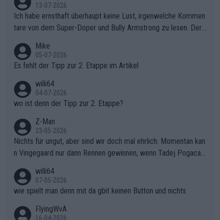
13-07-2026
Ich habe ernsthaft überhaupt keine Lust, irgenwelche Kommen
tare von dem Super-Doper und Bully Armstrong zu lesen. Der
Typ ist so was von daneben. Er kann seine Meinung haben, abe
Mike
r die gehört nicht in dieses Medium!
05-07-2026
Es fehlt der Tipp zur 2. Etappe im Artikel
willi64
04-07-2026
wo ist denn der Tipp zur 2. Etappe?
Z-Man
23-05-2026
Nichts für ungut, aber sind wir doch mal ehrlich: Momentan kan
n Vingegaard nur dann Rennen gewinnen, wenn Tadej Pogacar
nicht mitfährt!!!
willi64
07-05-2026
wie spielt man denn mit da gbit keinen Button und nichts
FlyingWvA
16-04-2026