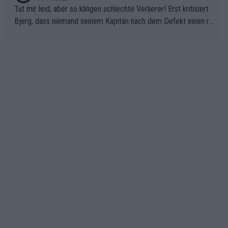
Tut mir leid, aber so klingen schlechte Verlierer! Erst kritisiert
Bjerg, dass niemand seinem Kapitän nach dem Defekt einen ro
ten Teppich ausrollt. Dann schimpft Pogacar selber über seine
"Shimano-Schubkarre", ehe Morgado denkt, dass der Weltmeis
ter mit einem platten Reifen ins Velodrome einfuhr. Schlechter
Stil!!! Insbesondere, wenn man sich die Rennsituation vor dem
Defekt anschaut - wer andern eine Grube gräbt, fällt selbst hin
ein.