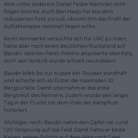
dem unter anderem Daniel Felipe Martínez nicht
folgen konnte. Auch Ben Healy fiel aus dem
reduzierten Feld zurück, obwohl ihm das Profil der
Auftaktetappe nominell liegen sollte.
Kevin Vermaerke versuchte sich für UAE zu lösen,
hatte aber noch einen deutlichen Rückstand auf
Baudin. Valentin Paret-Peintre attackierte ebenfalls,
doch sein Vorstoß wurde schnell neutralisiert.
Baudin blieb bis zur Kuppe der Rousset standhaft
und sicherte sich als Erster die maximalen 10
Bergpunkte. Damit übernahm er das erste
Bergtrikot des Rennens, zudem wurde sein langer
Tag in der Flucht mit dem Preis der Kampflust
honoriert.
Wichtiger noch: Baudin nahm den Gipfel mit rund
1:20 Vorsprung auf das Feld. Damit hatte er beste
Karten, seinen Soloritt auf dem Weg nach Saint-