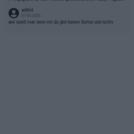
er SD Worx und Vollering müssen jetzt All-In gehen. (gregman
nicht mitfährt!!!
n)
willi64
07-05-2026
wie spielt man denn mit da gbit keinen Button und nichts