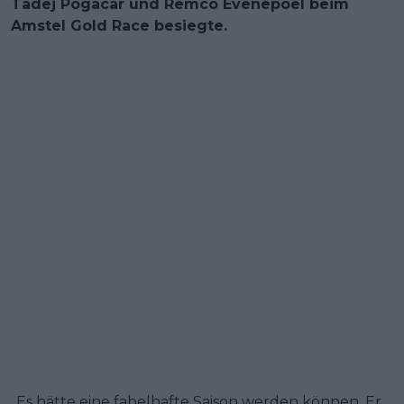
Tadej Pogacar und Remco Evenepoel beim
Amstel Gold Race besiegte.
„Es hätte eine fabelhafte Saison werden können. Er