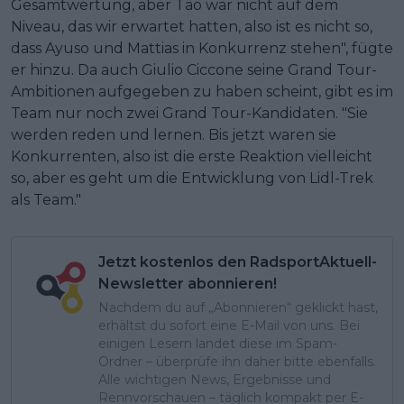
Gesamtwertung, aber Tao war nicht auf dem
Niveau, das wir erwartet hatten, also ist es nicht so,
dass Ayuso und Mattias in Konkurrenz stehen", fügte
er hinzu. Da auch Giulio Ciccone seine Grand Tour-
Ambitionen aufgegeben zu haben scheint, gibt es im
Team nur noch zwei Grand Tour-Kandidaten. "Sie
werden reden und lernen. Bis jetzt waren sie
Konkurrenten, also ist die erste Reaktion vielleicht
so, aber es geht um die Entwicklung von Lidl-Trek
als Team."
Jetzt kostenlos den RadsportAktuell-
Newsletter abonnieren!
Nachdem du auf „Abonnieren“ geklickt hast,
erhältst du sofort eine E-Mail von uns. Bei
einigen Lesern landet diese im Spam-
Ordner – überprüfe ihn daher bitte ebenfalls.
Alle wichtigen News, Ergebnisse und
Rennvorschauen – täglich kompakt per E-