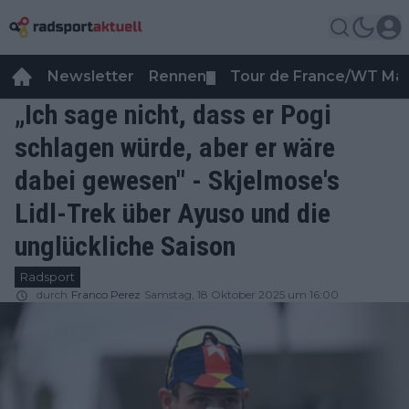
Newsletter
Rennen
Tour de France/WT Ma
▼
„Ich sage nicht, dass er Pogi
schlagen würde, aber er wäre
dabei gewesen" - Skjelmose's
Lidl-Trek über Ayuso und die
unglückliche Saison
Radsport
durch
Franco Perez
Samstag, 18 Oktober 2025 um 16:00