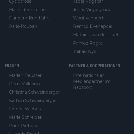
Cyclocross
Tadej Pogacar
Mailand-Sanremo
Jonas Vingegaard
Flandern-Rundfahrt
Wout van Aert
Paris-Roubaix
Remco Evenepoel
Mathieu van der Poel
Primoz Roglic
Thibau Nys
FRAUEN
PARTNER & KOOPERATIONEN
Marlen Reusser
Internationaler
Medienpartner im
Demi Vollering
Radsport
Christina Schweinberger
Kathrin Schweinberger
Lorena Wiebes
Marie Schreiber
Puck Pieterse
Lucinda Brand