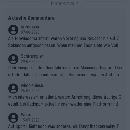
Mehr Artikel
Aktuelle Kommentare
gregmann
07-08-2026
Als Niewiadoma antrat, waren Vollering und Reusser bis auf 7
Sekunden aufgeschlossen. Wenn man am Ende sieht wie Voller
ing Reusser hat stehen lassen, ist es unverständlich, wieso Voll
Schtrampler
ering die 7 Sekunden zu Niewiadoma nicht geschlossen hat un
29-07-2026
d den Abstand hat anwachsen lassen. Ein schwerer taktischer
Radrennsport in den Rundfahrten ist ein Mannschaftssport. Das
Fehler, der den Tour Sieg kosten wird.Diese Beobachtung trifft
s Tadej dabei alles unternimmt, nebst seinen eigenen Ambition
den taktischen Kern dieser dramatischen Etappe perfekt. Die
en, gegenüber seinen Helfern Solidarität zu zeigen und so das
wheelsplash
Zögerlichkeit von Demi Vollering in diesem Moment war das e
ganze Team auch mental stark zu machen und konkret am Erf
26-07-2026
ntscheidende Puzzleteil, das Katarzyna Niewiadoma die Tür z
olg teilzuhaben, ist ihm ganz hoch anzurechnen. Das ist ein Zei
Mich interessiert ernsthaft, warum Armstrong, diese traurige G
um Gelben Trikot geöffnet hat.Das taktische Dilemma am Mon
chen weit über den Radsport hinaus.
estalt, bei Radsport aktuell immer wieder eine Plattform finde
t VentouxDie psychologische Falle: Vollering spekulierte in die
t. Könnte mir die Redaktion diese Frage beantworten?
Wurm
ser Phase darauf, dass Marlen Reusser im Gelben Trikot die N
15-07-2026
achführarbeit leistet, um ihre Gesamtführung zu verteidigen.De
Auf Sport1 läuft noch was anderes, als Dumpfbackenreality T
r Pokereinsatz: Anstatt die verbleibenden 7 Sekunden sofort s