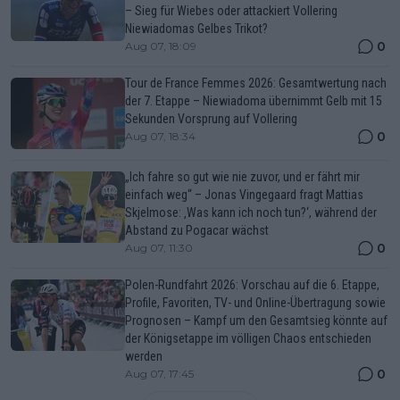
– Sieg für Wiebes oder attackiert Vollering
Niewiadomas Gelbes Trikot?
0
Aug 07, 18:09
Tour de France Femmes 2026: Gesamtwertung nach
der 7. Etappe – Niewiadoma übernimmt Gelb mit 15
Sekunden Vorsprung auf Vollering
0
Aug 07, 18:34
„Ich fahre so gut wie nie zuvor, und er fährt mir
einfach weg“ – Jonas Vingegaard fragt Mattias
Skjelmose: ‚Was kann ich noch tun?‘, während der
Abstand zu Pogacar wächst
0
Aug 07, 11:30
Polen-Rundfahrt 2026: Vorschau auf die 6. Etappe,
Profile, Favoriten, TV- und Online-Übertragung sowie
Prognosen – Kampf um den Gesamtsieg könnte auf
der Königsetappe im völligen Chaos entschieden
werden
0
Aug 07, 17:45