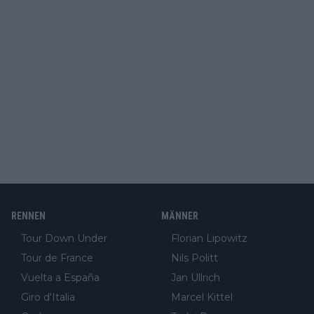
RENNEN
MÄNNER
Tour Down Under
Florian Lipowitz
Tour de France
Nils Politt
Vuelta a España
Jan Ullrich
Giro d'Italia
Marcel Kittel