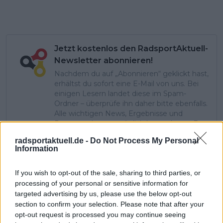
Jetzt kostenlos den RadsportAktuell-
Newsletter abonnieren!
Nachdem du auf „Abonnieren“ geklickt hast,
erhältst du sofort eine E-Mail von uns. Bei
einigen Lesern landet diese im Spam-
Ordner – überprüfe ihn daher bitte ebenfalls.
Alle wichtigen News, Ergebnisse und
Rennvorschauen – täglich kompakt per E-
Mail.
radsportaktuell.de -
Do Not Process My Personal
Information
Abonnieren
If you wish to opt-out of the sale, sharing to third parties, or
processing of your personal or sensitive information for
targeted advertising by us, please use the below opt-out
section to confirm your selection. Please note that after your
Nic Gayer
opt-out request is processed you may continue seeing
Redakteur