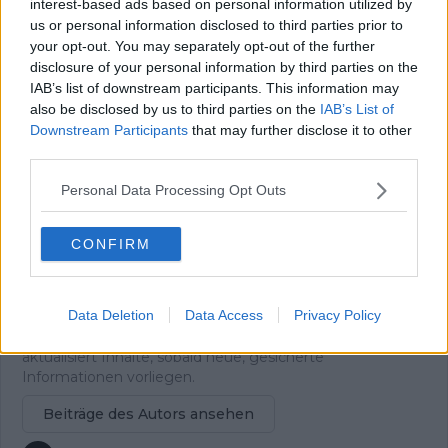
interest-based ads based on personal information utilized by
Nic Gayer ist seit 2022 im Journalismus tätig und begann
us or personal information disclosed to third parties prior to
seine Laufbahn als freier Redakteur im Lokaljournalismus
your opt-out. You may separately opt-out of the further
für eine Tageszeitung. Für Radsportaktuell.de berichtet er
disclosure of your personal information by third parties on the
über den professionellen Radsport und begleitet das
IAB’s list of downstream participants. This information may
Geschehen von der WorldTour bis zu wichtigen
also be disclosed by us to third parties on the
IAB’s List of
nationalen und internationalen Rennen. Sein
Downstream Participants
that may further disclose it to other
Schwerpunkt liegt auf Vorberichten,
third parties.
Rennzusammenfassungen und Analysen, mit denen er
Entwicklungen im Peloton klar einordnet.
Personal Data Processing Opt Outs
Bei seiner Arbeit wird Nic von den Kolleginnen und
Kollegen der Schwesterplattform CyclingUpToDate
unterstützt, wodurch er regelmäßig direkten Zugang zu
CONFIRM
Teams, Fahrern und offiziellen Terminen erhält. Er arbeitet
aus der Nähe von München und steht kurz vor dem
Abschluss als Bachelor of Arts in Sportjournalismus. In
Data Deletion
Data Access
Privacy Policy
seiner Berichterstattung legt er großen Wert auf
sorgfältige Quellenprüfung, präzise Einordnung und
aktualisiert Inhalte, sobald neue, gesicherte
Informationen vorliegen.
Beiträge des Autors ansehen