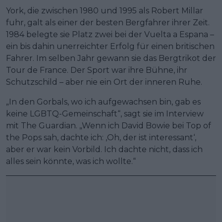
York, die zwischen 1980 und 1995 als Robert Millar
fuhr, galt als einer der besten Bergfahrer ihrer Zeit.
1984 belegte sie Platz zwei bei der Vuelta a Espana –
ein bis dahin unerreichter Erfolg für einen britischen
Fahrer. Im selben Jahr gewann sie das Bergtrikot der
Tour de France. Der Sport war ihre Bühne, ihr
Schutzschild – aber nie ein Ort der inneren Ruhe.
„In den Gorbals, wo ich aufgewachsen bin, gab es
keine LGBTQ-Gemeinschaft“, sagt sie im Interview
mit The Guardian. „Wenn ich David Bowie bei Top of
the Pops sah, dachte ich: ‚Oh, der ist interessant‘,
aber er war kein Vorbild. Ich dachte nicht, dass ich
alles sein könnte, was ich wollte.“