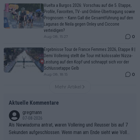
Vuelta a Burgos 2026: Vorschau auf die 5. Etappe,
Profile, Favoriten, TV- und Online-Übertragung sowie
Prognosen – Kann Gall die Gesamtführung auf den
Lagunas de Neila gegen Onley und Ciccone
verteidigen?
0
Aug 08, 15:27
Ergebnisse Tour de France Femmes 2026, Etappe 8 |
Demi Vollering stellt die Tour mit kolossaler Nizza-
Leistung auf den Kopf und schnappt sich vor der
Schlussetappe Gelb
0
Aug 08, 18:15
Mehr Artikel
Aktuelle Kommentare
gregmann
07-08-2026
Als Niewiadoma antrat, waren Vollering und Reusser bis auf 7
Sekunden aufgeschlossen. Wenn man am Ende sieht wie Voller
ing Reusser hat stehen lassen, ist es unverständlich, wieso Voll