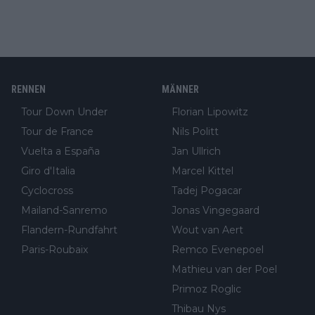
RENNEN
MÄNNER
Tour Down Under
Florian Lipowitz
Tour de France
Nils Politt
Vuelta a España
Jan Ullrich
Giro d'Italia
Marcel Kittel
Cyclocross
Tadej Pogacar
Mailand-Sanremo
Jonas Vingegaard
Flandern-Rundfahrt
Wout van Aert
Paris-Roubaix
Remco Evenepoel
Mathieu van der Poel
Primoz Roglic
Thibau Nys