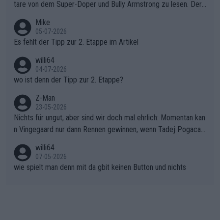
war das Loch zu Niewiadoma bereits zu groß, um es im Allein
tare von dem Super-Doper und Bully Armstrong zu lesen. Der
gang auf den steilen Schlusskilometern noch einmal zu schließ
Typ ist so was von daneben. Er kann seine Meinung haben, abe
Mike
en.Teurer Sekundenpoker: Die Quittung sind nun 15 Sekunden
r die gehört nicht in dieses Medium!
05-07-2026
Rückstand im Gesamtklassement – ein Polster, das Niewiado
Es fehlt der Tipp zur 2. Etappe im Artikel
ma vor der Schlussetappe nach Nizza alle Trümpfe in die Hand
willi64
gibt. Diese Etappe wird sicher als der psychologische Wendep
04-07-2026
unkt dieser Tour in die Geschichte eingehen. Wenn man bei so
wo ist denn der Tipp zur 2. Etappe?
einem harten Aufstieg einmal den Moment verpasst und der K
onkurrentin die "zweite Luft" schenkt, ist der Schaden am Ber
Z-Man
23-05-2026
g kaum noch zu reparieren.Vor uns liegt nun das große Finale R
Nichts für ungut, aber sind wir doch mal ehrlich: Momentan kan
ichtung Nizza. Niewiadoma hat psychologisch Oberwasser, ab
n Vingegaard nur dann Rennen gewinnen, wenn Tadej Pogacar
er SD Worx und Vollering müssen jetzt All-In gehen. (gregman
nicht mitfährt!!!
n)
willi64
07-05-2026
wie spielt man denn mit da gbit keinen Button und nichts