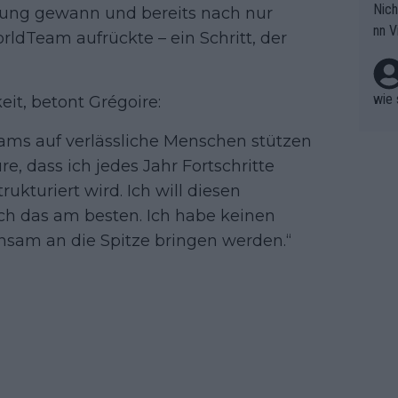
Nich
itung gewann und bereits nach nur
groß
nn V
ldTeam aufrückte – ein Schritt, der
berw
r nic
hen.
wie 
it, betont Grégoire:
eams auf verlässliche Menschen stützen
re, dass ich jedes Jahr Fortschritte
kturiert wird. Ich will diesen
ich das am besten. Ich habe keinen
nsam an die Spitze bringen werden.“