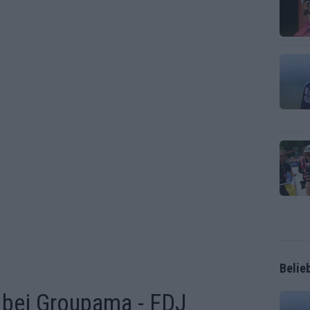
Belie
 bei Groupama - FDJ