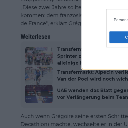
„Diese zwei Jahre sollten es mir ermögli
kommen: dem französischen Meistertitel
Persona
de France“, erklärt Grégoire.
Weiterlesen
Transfermarkt: UAE Team Em
Sprinter zu verlieren – Juan
alleinige Kapitänsrolle bei
Transfermarkt: Alpecin verl
Van der Poel wird noch wich
UAE wenden das Blatt gegen
vor Verlängerung beim Tea
Auch wenn Grégoire seine ersten Schrit
Decathlon) machte, wechselte er in der 