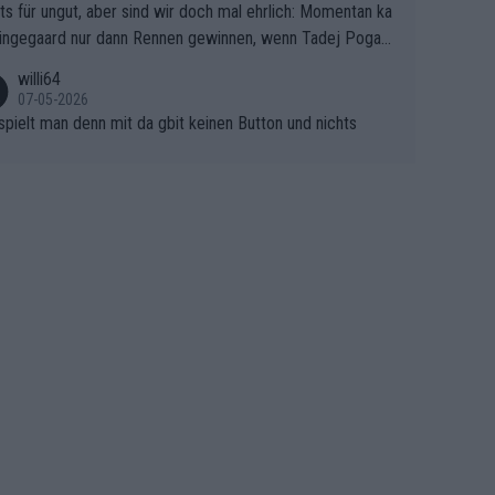
ts für ungut, aber sind wir doch mal ehrlich: Momentan ka
e Finale Richtung Nizza. Niewiadoma hat psychologisch O
ingegaard nur dann Rennen gewinnen, wenn Tadej Pogaca
asser, aber SD Worx und Vollering müssen jetzt All-In ge
ht mitfährt!!!
 (gregmann)
willi64
07-05-2026
spielt man denn mit da gbit keinen Button und nichts