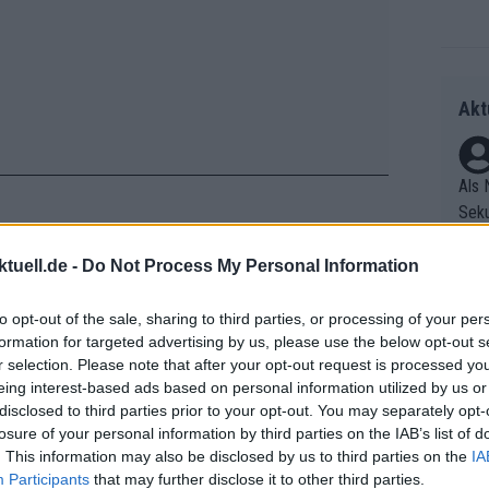
Akt
Als 
Seku
ring
olle
tuell.de -
Do Not Process My Personal Information
me Classic (1.Pro), wurde Zweiter
und 
Radr
te Plätze bei den WorldTour-Klassikern
er F
to opt-out of the sale, sharing to third parties, or processing of your per
ss T
formation for targeted advertising by us, please use the below opt-out s
riff
d fuhr zudem bei den übrigen
onen
r selection. Please note that after your opt-out request is processed y
Die 
as g
eing interest-based ads based on personal information utilized by us or
as e
Erfo
Mich
disclosed to third parties prior to your opt-out. You may separately opt-
ür z
sammelt hat, fehlt ihm noch das
Zeic
Gest
losure of your personal information by third parties on the IAB’s list of
Mont
onaler Titel oder ein Tour-de-France-
. This information may also be disclosed by us to third parties on the
IA
et. 
n di
Participants
that may further disclose it to other third parties.
sen Sommer und die kommenden Jahre: