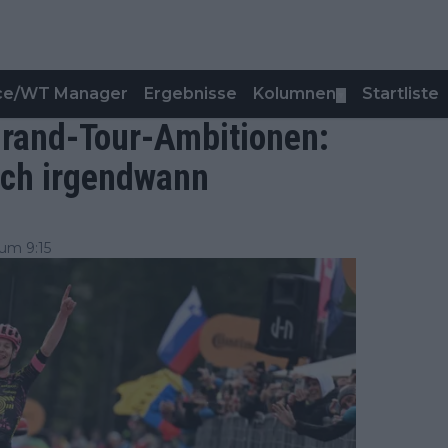
nce/WT Manager
Ergebnisse
Kolumnen
Startliste
▼
Grand-Tour-Ambitionen:
ich irgendwann
um 9:15