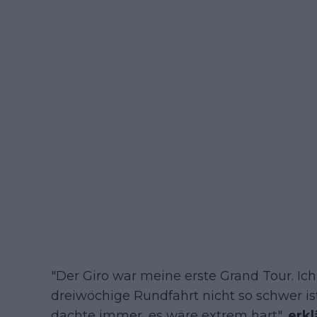
"Der Giro war meine erste Grand Tour. Ich 
dreiwöchige Rundfahrt nicht so schwer ist,
dachte immer, es wäre extrem hart",
erkl