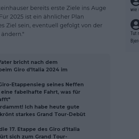
einhauser bereits erste Ziele ins Auge
wie 
Für 2025 ist ein ähnlicher Plan
s Ziel sein, eventuell gefolgt von der
Tut 
 ändern."
Bjer
oten
ne "
Vater bricht nach dem
meis
eim Giro d'Italia 2024 im
chte
r de
 Giro-Etappensieg seines Neffen
bst 
eine fabelhafte Fahrt, was für
fft"
Verdammt! Ich habe heute gute
 krönt starkes Grand Tour-Debüt
e 17. Etappe des Giro d'Italia
kürt sich zum Grand Tour-