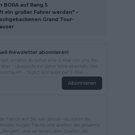
on BORA auf Rang 5
ft ein großer Fahrer werden" -
ischgebackenen Grand Tour-
auser
uell-Newsletter abonnieren!
st, erhältst du sofort eine E-Mail von uns. Bei
ner – überprüfe ihn daher bitte ebenfalls. Alle
rschauen – täglich kompakt per E-Mail.
Abonnieren
 France auf. Sie war überall – es waren die
Kinder, trugen Trikots und spielten die gesamte
Bergen“, und wir rasten über Straßen, als