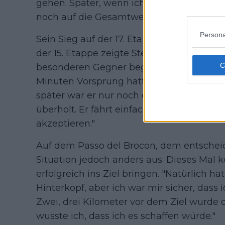
gehen. Später, wenn ich die Form und E
noch auf die Gesamtwertung konzentrier
Persona
Sein Sieg auf der 17. Etappe war das High
der 15. Etappe zeigte Steinhauser eine sta
besonderen Gegner begegnete. "Ich erinn
Minuten Vorsprung hatte, als es im Funk h
später war er nur noch eine Minute hinter
überholt. Er fährt einfach auf einem an
akzeptieren."
Auf dem Passo del Brocon, dem entscheid
Situation jedoch anders aus. Dieses Mal 
erfolgreich ins Ziel bringen. "Natürlich ha
Hinterkopf, aber ich war mir sicher, dass
Zwei, drei Kilometer vor dem Ziel wurde d
wusste ich, dass ich es schaffen würde."