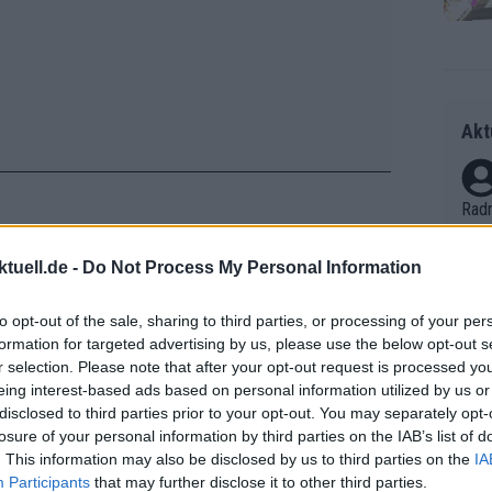
Akt
Radr
ss T
onen
tuell.de -
Do Not Process My Personal Information
 Leistungen stellt sich die Frage, ob
as g
ühmten Onkels Jan Ullrich treten
Erfo
Mich
to opt-out of the sale, sharing to third parties, or processing of your per
Zeic
g im Kampf um die Gesamtwertung war.
formation for targeted advertising by us, please use the below opt-out s
Gest
r selection. Please note that after your opt-out request is processed y
et. 
e Grand Tour mit Fokus auf die
eing interest-based ads based on personal information utilized by us or
noch schwieriger, als ich dachte. Das
disclosed to third parties prior to your opt-out. You may separately opt-
Auf 
ieren, aber im Moment fehlt mir die
losure of your personal information by third parties on the IAB’s list of
V?
. This information may also be disclosed by us to third parties on the
IA
ei zu fahren und auf Etappensiege zu
Participants
that may further disclose it to other third parties.