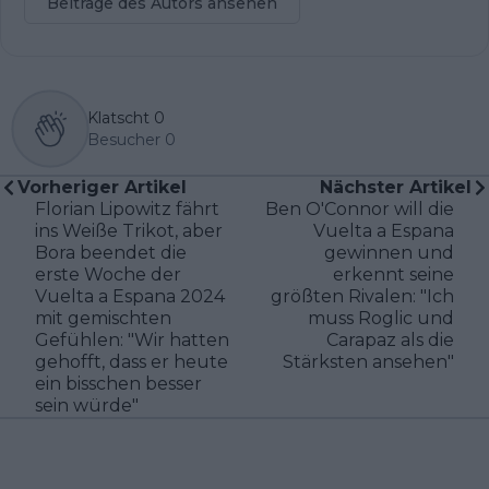
Beiträge des Autors ansehen
Klatscht
0
Besucher
0
Vorheriger Artikel
Nächster Artikel
Florian Lipowitz fährt
Ben O'Connor will die
ins Weiße Trikot, aber
Vuelta a Espana
Bora beendet die
gewinnen und
erste Woche der
erkennt seine
Vuelta a Espana 2024
größten Rivalen: "Ich
mit gemischten
muss Roglic und
Gefühlen: "Wir hatten
Carapaz als die
gehofft, dass er heute
Stärksten ansehen"
ein bisschen besser
sein würde"