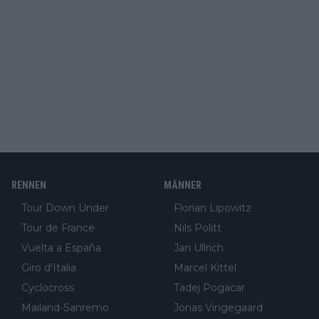
RENNEN
MÄNNER
Tour Down Under
Florian Lipowitz
Tour de France
Nils Politt
Vuelta a España
Jan Ullrich
Giro d'Italia
Marcel Kittel
Cyclocross
Tadej Pogacar
Mailand-Sanremo
Jonas Vingegaard