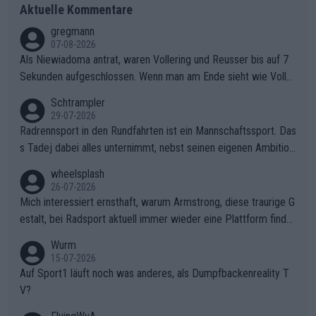
Aktuelle Kommentare
gregmann
07-08-2026
Als Niewiadoma antrat, waren Vollering und Reusser bis auf 7
Sekunden aufgeschlossen. Wenn man am Ende sieht wie Voller
ing Reusser hat stehen lassen, ist es unverständlich, wieso Voll
Schtrampler
ering die 7 Sekunden zu Niewiadoma nicht geschlossen hat un
29-07-2026
d den Abstand hat anwachsen lassen. Ein schwerer taktischer
Radrennsport in den Rundfahrten ist ein Mannschaftssport. Das
Fehler, der den Tour Sieg kosten wird.Diese Beobachtung trifft
s Tadej dabei alles unternimmt, nebst seinen eigenen Ambition
den taktischen Kern dieser dramatischen Etappe perfekt. Die
en, gegenüber seinen Helfern Solidarität zu zeigen und so das
wheelsplash
Zögerlichkeit von Demi Vollering in diesem Moment war das e
ganze Team auch mental stark zu machen und konkret am Erf
26-07-2026
ntscheidende Puzzleteil, das Katarzyna Niewiadoma die Tür z
olg teilzuhaben, ist ihm ganz hoch anzurechnen. Das ist ein Zei
Mich interessiert ernsthaft, warum Armstrong, diese traurige G
um Gelben Trikot geöffnet hat.Das taktische Dilemma am Mon
chen weit über den Radsport hinaus.
estalt, bei Radsport aktuell immer wieder eine Plattform finde
t VentouxDie psychologische Falle: Vollering spekulierte in die
t. Könnte mir die Redaktion diese Frage beantworten?
Wurm
ser Phase darauf, dass Marlen Reusser im Gelben Trikot die N
15-07-2026
achführarbeit leistet, um ihre Gesamtführung zu verteidigen.De
Auf Sport1 läuft noch was anderes, als Dumpfbackenreality T
r Pokereinsatz: Anstatt die verbleibenden 7 Sekunden sofort s
V?
elbst zuzufahren, verließ sich Vollering zu lange auf die Tempo
arbeit anderer.Niewiadomas Momentum: Niewiadoma nutzte g