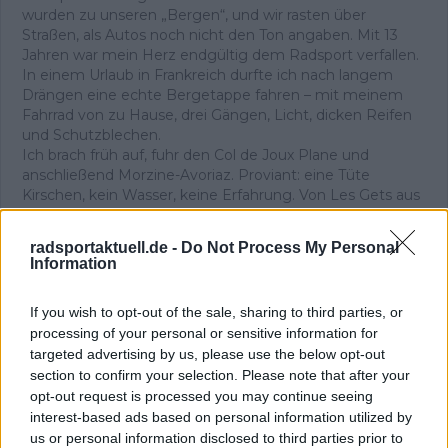
wurden zu unseren „Bergen“, und wir rasten über
Straßen, als Autos noch nicht den Ton angaben. Mit 13
Jahren war mein Herz endgültig dem Radsport verfallen.
In einem Urlaub in Frankreich durfte ich nach langem
Drängen eine echte Bergetappe fahren – mit meinem
Fahrrad von zu Hause, drei Gängen, Licht, dicken Reifen
und Schutzblechen.
Ich brach früh auf, fuhr den Col de Joux Plane und
anschließend Morzine-Avoriaz. Proviant: eine Tüte
Kirschen, kein Wasser, keine Erfahrung. Von Les Gets aus
wurde es trotzdem der glücklichste Tag meines Lebens.
Als ich die Häuser auf halber Höhe des Joux Plane
radsportaktuell.de -
Do Not Process My Personal
erreichte, wusste ich, dass ich nicht aufhören würde zu
Information
treten. Oben angekommen trank ich an einem
Baumstamm – und spürte eine Freude, die ich bis heute
If you wish to opt-out of the sale, sharing to third parties, or
mit dem Radsport verbinde. Im Tal stand die
processing of your personal or sensitive information for
Entscheidung an: zurück oder weiter nach Avoriaz. Ich
targeted advertising by us, please use the below opt-out
fuhr weiter, ohne anzuhalten, und schaffte auch den
zweiten Anstieg. Mit meinem knallroten, eigentlich
section to confirm your selection. Please note that after your
lächerlichen Rad überholte ich Fahrer auf echten
opt-out request is processed you may continue seeing
Rennrädern. Wieder dieses Glück.
interest-based ads based on personal information utilized by
Dieses unverfälschte Gefühl begleitet mich bis heute –
us or personal information disclosed to third parties prior to