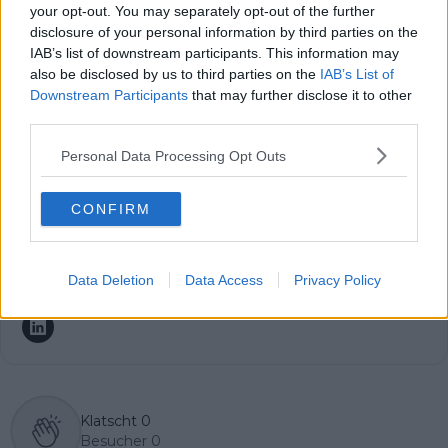
und es ist der Ursprung meiner Arbeit. Ich bin
your opt-out. You may separately opt-out of the further
Chefredakteur von Radsportaktuell.de und verantworte
disclosure of your personal information by third parties on the
die redaktionelle Ausrichtung der Plattform:
IAB’s list of downstream participants. This information may
Themenpriorisierung, Qualitätsstandards, Faktenprüfung
also be disclosed by us to third parties on the
IAB’s List of
und die konsequente Aktualisierung von Inhalten, sobald
Downstream Participants
that may further disclose it to other
neue, verifizierte Informationen vorliegen. Neben der
third parties.
Leitung der Redaktion schreibe und editiere ich selbst
und lege besonderen Wert auf klare Einordnung, präzise
Personal Data Processing Opt Outs
Sprache und nachvollziehbare Analysen.
Radsport ist für mich mehr als Leidenschaft. Er ist ein
komplexer Leistungssport, der Kontext, Genauigkeit und
CONFIRM
Verantwortung verlangt – genau diesen Anspruch
vertrete ich in unserer täglichen Berichterstattung.
Data Deletion
Data Access
Privacy Policy
Beiträge des Autors ansehen
Klatscht
0
Besucher
0