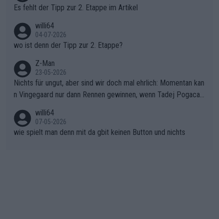
Rückstand im Gesamtklassement – ein Polster, das Niewiado
Es fehlt der Tipp zur 2. Etappe im Artikel
ma vor der Schlussetappe nach Nizza alle Trümpfe in die Hand
willi64
gibt. Diese Etappe wird sicher als der psychologische Wendep
04-07-2026
unkt dieser Tour in die Geschichte eingehen. Wenn man bei so
wo ist denn der Tipp zur 2. Etappe?
einem harten Aufstieg einmal den Moment verpasst und der K
onkurrentin die "zweite Luft" schenkt, ist der Schaden am Ber
Z-Man
23-05-2026
g kaum noch zu reparieren.Vor uns liegt nun das große Finale R
Nichts für ungut, aber sind wir doch mal ehrlich: Momentan kan
ichtung Nizza. Niewiadoma hat psychologisch Oberwasser, ab
n Vingegaard nur dann Rennen gewinnen, wenn Tadej Pogacar
er SD Worx und Vollering müssen jetzt All-In gehen. (gregman
nicht mitfährt!!!
n)
willi64
07-05-2026
wie spielt man denn mit da gbit keinen Button und nichts