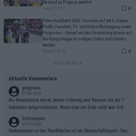
Abstand zu Pogacar wächst
0
Aug 07, 11:30
Polen-Rundfahrt 2026: Vorschau auf die 6. Etappe,
Profile, Favoriten, TV- und Online-Übertragung sowie
Prognosen – Kampf um den Gesamtsieg könnte auf
der Königsetappe im völligen Chaos entschieden
werden
0
Aug 07, 17:45
Mehr Artikel
Aktuelle Kommentare
gregmann
07-08-2026
Als Niewiadoma antrat, waren Vollering und Reusser bis auf 7
Sekunden aufgeschlossen. Wenn man am Ende sieht wie Voller
ing Reusser hat stehen lassen, ist es unverständlich, wieso Voll
Schtrampler
ering die 7 Sekunden zu Niewiadoma nicht geschlossen hat un
29-07-2026
d den Abstand hat anwachsen lassen. Ein schwerer taktischer
Radrennsport in den Rundfahrten ist ein Mannschaftssport. Das