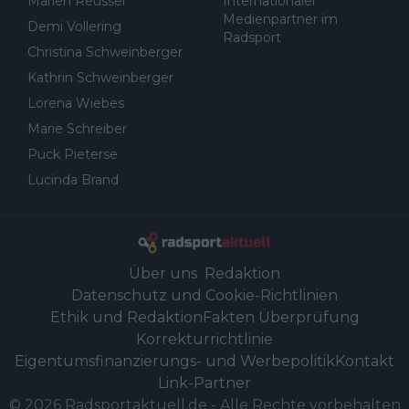
Marlen Reusser
Internationaler
Medienpartner im
Demi Vollering
Radsport
Christina Schweinberger
Kathrin Schweinberger
Lorena Wiebes
Marie Schreiber
Puck Pieterse
Lucinda Brand
Über uns
Redaktion
Datenschutz und Cookie-Richtlinien
Ethik und Redaktion
Fakten Überprüfung
Korrekturrichtlinie
Eigentumsfinanzierungs- und Werbepolitik
Kontakt
Link-Partner
©
2026
Radsportaktuell.de
-
Alle Rechte vorbehalten