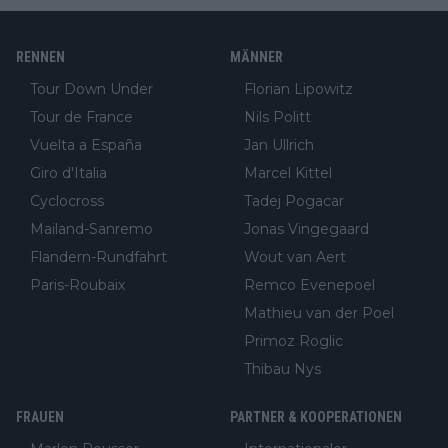
RENNEN
MÄNNER
Tour Down Under
Florian Lipowitz
Tour de France
Nils Politt
Vuelta a España
Jan Ullrich
Giro d'Italia
Marcel Kittel
Cyclocross
Tadej Pogacar
Mailand-Sanremo
Jonas Vingegaard
Flandern-Rundfahrt
Wout van Aert
Paris-Roubaix
Remco Evenepoel
Mathieu van der Poel
Primoz Roglic
Thibau Nys
FRAUEN
PARTNER & KOOPERATIONEN