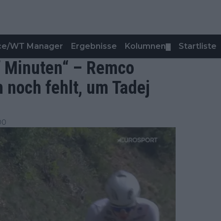
nce/WT Manager
Ergebnisse
Kolumnen
Startliste
▼
nf Minuten“ – Remco
m noch fehlt, um Tadej
00