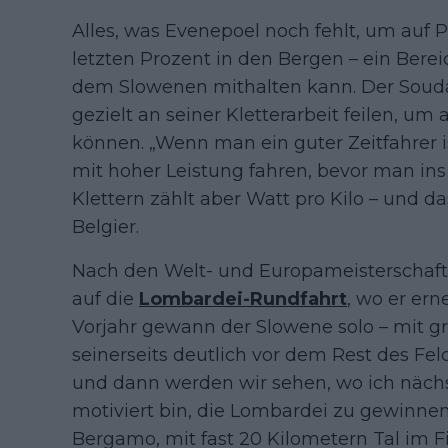
Alles, was Evenepoel noch fehlt, um auf P
letzten Prozent in den Bergen – ein Bere
dem Slowenen mithalten kann. Der Souda
gezielt an seiner Kletterarbeit feilen, um
können. „Wenn man ein guter Zeitfahrer i
mit hoher Leistung fahren, bevor man i
Klettern zählt aber Watt pro Kilo – und das
Belgier.
Nach den Welt- und Europameisterschafte
auf die
Lombardei-Rundfahrt
, wo er ern
Vorjahr gewann der Slowene solo – mit g
seinerseits deutlich vor dem Rest des Fel
und dann werden wir sehen, wo ich nächst
motiviert bin, die Lombardei zu gewinnen
Bergamo, mit fast 20 Kilometern Tal im Fi