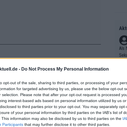
Akt
Als 
Seku
ring
olle
tuell.de -
Do Not Process My Personal Information
les glatt, doch als Pogacar in Saint
und 
Radr
 dem Tempo des amtierenden
er F
to opt-out of the sale, sharing to third parties, or processing of your per
ss T
blieb er noch am Hinterrad, doch das
formation for targeted advertising by us, please use the below opt-out s
riff
onen
r selection. Please note that after your opt-out request is processed y
Die 
Kilometer langen Anstieg war zu viel.
as g
eing interest-based ads based on personal information utilized by us or
as e
Erfo
ie effizient zusammenarbeitete, und
Mich
disclosed to third parties prior to your opt-out. You may separately opt-
ür z
Zeic
ießen. „Das Wichtigste ist, dass man
Gest
losure of your personal information by third parties on the IAB’s list of
Mont
. This information may also be disclosed by us to third parties on the
IA
et. 
end.
n di
Participants
that may further disclose it to other third parties.