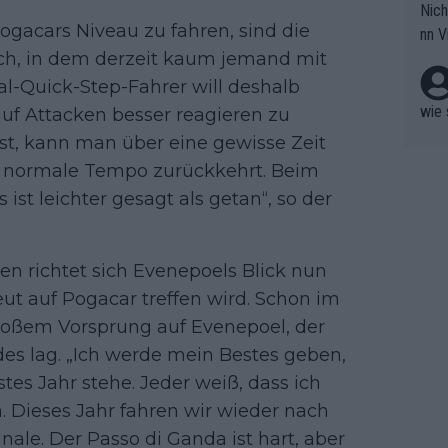
Nich
groß
ogacars Niveau zu fahren, sind die
nn V
berw
ich, in dem derzeit kaum jemand mit
r nic
hen.
l-Quick-Step-Fahrer will deshalb
wie 
 auf Attacken besser reagieren zu
st, kann man über eine gewisse Zeit
ns normale Tempo zurückkehrt. Beim
 ist leichter gesagt als getan“, so der
n richtet sich Evenepoels Blick nun
eut auf Pogacar treffen wird. Schon im
roßem Vorsprung auf Evenepoel, der
des lag. „Ich werde mein Bestes geben,
es Jahr stehe. Jeder weiß, dass ich
. Dieses Jahr fahren wir wieder nach
nale. Der Passo di Ganda ist hart, aber