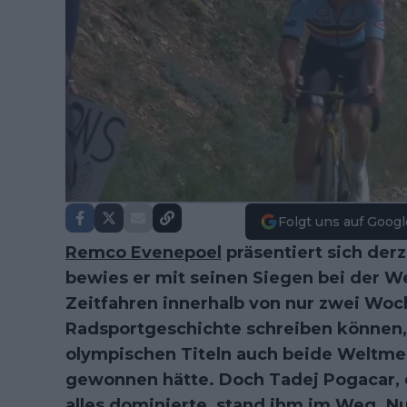
Folgt uns auf Googl
Remco Evenepoel
präsentiert sich der
bewies er mit seinen Siegen bei der W
Zeitfahren innerhalb von nur zwei Woc
Radsportgeschichte schreiben können, 
olympischen Titeln auch beide Weltme
gewonnen hätte. Doch Tadej Pogacar, 
alles dominierte, stand ihm im Weg. Nu