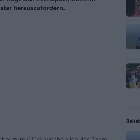
star herauszufordern.
Belie
aber zum Glück wechsle ich das Team,