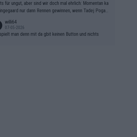
ts für ungut, aber sind wir doch mal ehrlich: Momentan ka
e Finale Richtung Nizza. Niewiadoma hat psychologisch O
ingegaard nur dann Rennen gewinnen, wenn Tadej Pogaca
asser, aber SD Worx und Vollering müssen jetzt All-In ge
ht mitfährt!!!
 (gregmann)
willi64
07-05-2026
spielt man denn mit da gbit keinen Button und nichts