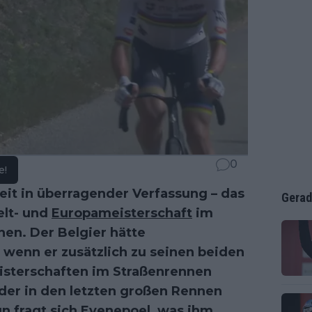
0
e!
zeit in überragender Verfassung – das
Gerad
elt- und
Europameisterschaft
im
hen. Der Belgier hätte
wenn er zusätzlich zu seinen beiden
isterschaften im Straßenrennen
der in den letzten großen Rennen
n fragt sich Evenepoel, was ihm