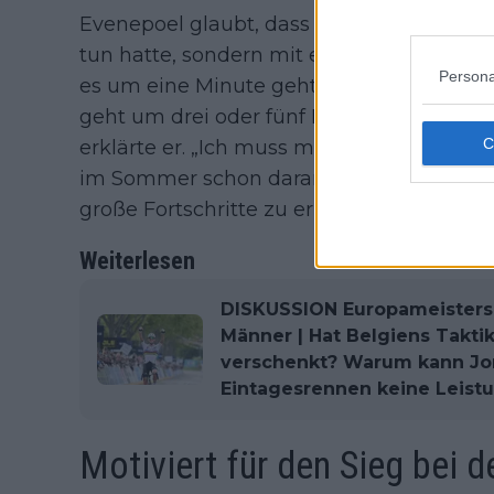
Evenepoel glaubt, dass sein Rückstand w
tun hatte, sondern mit einer längeren Bel
Persona
es um eine Minute geht. In der Phase davo
geht um drei oder fünf Minuten, und dara
erklärte er. „Ich muss mich daran gewöh
im Sommer schon daran gearbeitet, aber d
große Fortschritte zu erzielen.“
Weiterlesen
DISKUSSION Europameisters
Männer | Hat Belgiens Takti
verschenkt? Warum kann Jo
Eintagesrennen keine Leist
Motiviert für den Sieg bei 