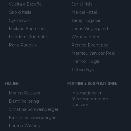
Vuelta a España
Jan Ullrich
Giro d'Italia
Marcel Kittel
Cyclocross
Tadej Pogacar
Mailand-Sanremo
Jonas Vingegaard
Flandern-Rundfahrt
Wout van Aert
Paris-Roubaix
Remco Evenepoel
Mathieu van der Poel
Primoz Roglic
Thibau Nys
FRAUEN
PARTNER & KOOPERATIONEN
Marlen Reusser
Internationaler
Medienpartner im
Demi Vollering
Radsport
Christina Schweinberger
Kathrin Schweinberger
Lorena Wiebes