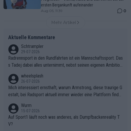
ersten Bergankunft aufeinander
0
Aug 05, 11:39
Mehr Artikel
Aktuelle Kommentare
Schtrampler
29-07-2026
Radrennsport in den Rundfahrten ist ein Mannschaftssport. Das
s Tadej dabei alles unternimmt, nebst seinen eigenen Ambition
en, gegenüber seinen Helfern Solidarität zu zeigen und so das
wheelsplash
ganze Team auch mental stark zu machen und konkret am Erf
26-07-2026
olg teilzuhaben, ist ihm ganz hoch anzurechnen. Das ist ein Zei
Mich interessiert ernsthaft, warum Armstrong, diese traurige G
chen weit über den Radsport hinaus.
estalt, bei Radsport aktuell immer wieder eine Plattform finde
t. Könnte mir die Redaktion diese Frage beantworten?
Wurm
15-07-2026
Auf Sport1 läuft noch was anderes, als Dumpfbackenreality T
V?