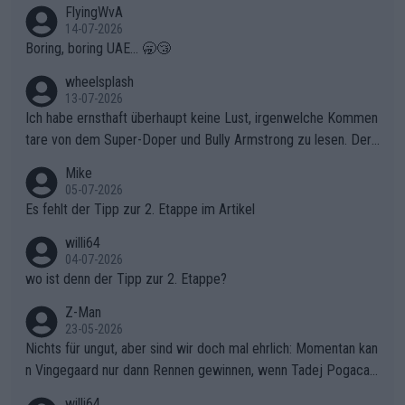
FlyingWvA
14-07-2026
Boring, boring UAE... 🥱😴
wheelsplash
13-07-2026
Ich habe ernsthaft überhaupt keine Lust, irgenwelche Kommen
tare von dem Super-Doper und Bully Armstrong zu lesen. Der
Typ ist so was von daneben. Er kann seine Meinung haben, abe
Mike
r die gehört nicht in dieses Medium!
05-07-2026
Es fehlt der Tipp zur 2. Etappe im Artikel
willi64
04-07-2026
wo ist denn der Tipp zur 2. Etappe?
Z-Man
23-05-2026
Nichts für ungut, aber sind wir doch mal ehrlich: Momentan kan
n Vingegaard nur dann Rennen gewinnen, wenn Tadej Pogacar
nicht mitfährt!!!
willi64