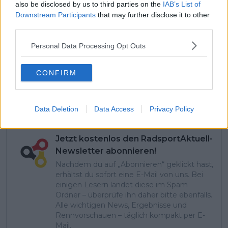
also be disclosed by us to third parties on the
IAB’s List of
nicht oberste Priorität bei UAE
Downstream Participants
that may further disclose it to other
Team Emirates
third parties.
„Wir sind auf diesen Giro sehr
Personal Data Processing Opt Outs
gut vorbereitet“ – Vismas
Straßenkapitän und Vingegaards
rechte Hand, Campenaerts,
CONFIRM
bestätigt die Einsatzbereitschaft
des Teams
Data Deletion
Data Access
Privacy Policy
Jetzt kostenlos den RadsportAktuell-
Newsletter abonnieren!
Nachdem du auf „Abonnieren“ geklickt hast,
erhältst du sofort eine E-Mail von uns. Bei
einigen Lesern landet diese im Spam-
Ordner – überprüfe ihn daher bitte ebenfalls.
Alle wichtigen News, Ergebnisse und
Rennvorschauen – täglich kompakt per E-
Mail.