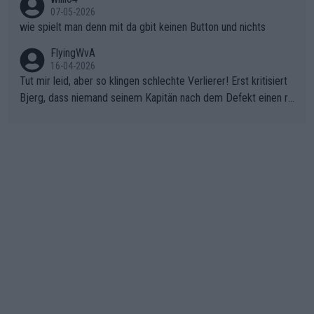
07-05-2026
wie spielt man denn mit da gbit keinen Button und nichts
FlyingWvA
16-04-2026
Tut mir leid, aber so klingen schlechte Verlierer! Erst kritisiert
Bjerg, dass niemand seinem Kapitän nach dem Defekt einen ro
ten Teppich ausrollt. Dann schimpft Pogacar selber über seine
"Shimano-Schubkarre", ehe Morgado denkt, dass der Weltmeis
ter mit einem platten Reifen ins Velodrome einfuhr. Schlechter
Stil!!! Insbesondere, wenn man sich die Rennsituation vor dem
Defekt anschaut - wer andern eine Grube gräbt, fällt selbst hin
ein.