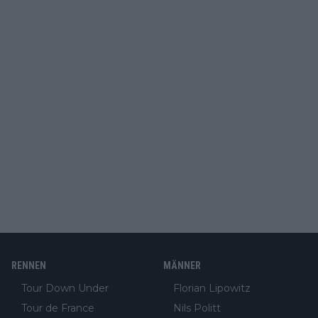
RENNEN
MÄNNER
Tour Down Under
Florian Lipowitz
Tour de France
Nils Politt