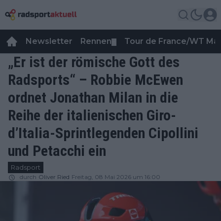
Newsletter
Rennen
Tour de France/WT Ma
▼
„Er ist der römische Gott des
Radsports“ – Robbie McEwen
ordnet Jonathan Milan in die
Reihe der italienischen Giro-
d’Italia-Sprintlegenden Cipollini
und Petacchi ein
Radsport
durch
Oliver Ried
Freitag, 08 Mai 2026 um 16:00