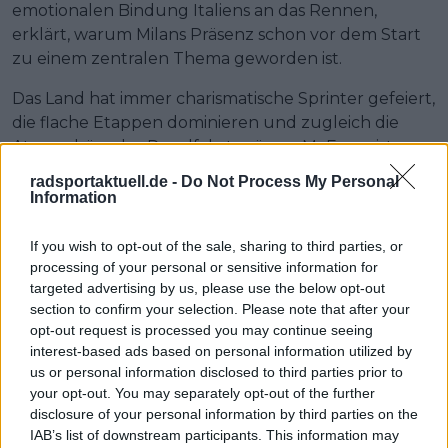
emotionalen Bindung Italiens an das Rennen,
erklärt, warum Milans Präsenz schon vor dem Start
zu einem zentralen Thema geworden ist.
Das Land hat immer charismatische Sprinter gefeiert,
die flache Etappen dominieren und zugleich die
Atmosphäre der Rundfahrt prägen. McEwen ist
überzeugt, dass Milan fest in dieser Tradition steht.
radsportaktuell.de -
Do Not Process My Personal
Information
Und sollte der Lidl-Trek-Profi in der Auftaktwoche in
Bulgarien tatsächlich die Maglia Rosa übernehmen,
If you wish to opt-out of the sale, sharing to third parties, or
dürfte der Lärm um Italiens jüngstes
processing of your personal or sensitive information for
Sprintphänomen noch deutlich anschwellen.
targeted advertising by us, please use the below opt-out
section to confirm your selection. Please note that after your
Weiterlesen
opt-out request is processed you may continue seeing
interest-based ads based on personal information utilized by
„Wenn Tadej nicht im Team ist,
us or personal information disclosed to third parties prior to
your opt-out. You may separately opt-out of the further
gehen wir immer mit mehreren
disclosure of your personal information by third parties on the
Optionen ins Rennen“ – Yates als
IAB’s list of downstream participants. This information may
Gesamtwertungskandidat, aber