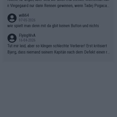
n Vingegaard nur dann Rennen gewinnen, wenn Tadej Pogacar
nicht mitfährt!!!
willi64
07-05-2026
wie spielt man denn mit da gbit keinen Button und nichts
FlyingWvA
16-04-2026
Tut mir leid, aber so klingen schlechte Verlierer! Erst kritisiert
Bjerg, dass niemand seinem Kapitän nach dem Defekt einen ro
ten Teppich ausrollt. Dann schimpft Pogacar selber über seine
"Shimano-Schubkarre", ehe Morgado denkt, dass der Weltmeis
ter mit einem platten Reifen ins Velodrome einfuhr. Schlechter
Stil!!! Insbesondere, wenn man sich die Rennsituation vor dem
Defekt anschaut - wer andern eine Grube gräbt, fällt selbst hin
ein.