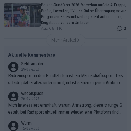
Poland-Rundfahrt 2026: Vorschau auf die 4. Etappe,
Profile, Favoriten, TV- und Online-Übertragung sowie
Prognosen – Gesamtwertung steht auf der einzigen
Bergetappe vor dem Umbruch
0
Aug 06, 11:10
Mehr Artikel
Aktuelle Kommentare
Schtrampler
29-07-2026
Radrennsport in den Rundfahrten ist ein Mannschaftssport. Das
s Tadej dabei alles unternimmt, nebst seinen eigenen Ambition
en, gegenüber seinen Helfern Solidarität zu zeigen und so das
wheelsplash
ganze Team auch mental stark zu machen und konkret am Erf
26-07-2026
olg teilzuhaben, ist ihm ganz hoch anzurechnen. Das ist ein Zei
Mich interessiert ernsthaft, warum Armstrong, diese traurige G
chen weit über den Radsport hinaus.
estalt, bei Radsport aktuell immer wieder eine Plattform finde
t. Könnte mir die Redaktion diese Frage beantworten?
Wurm
15-07-2026