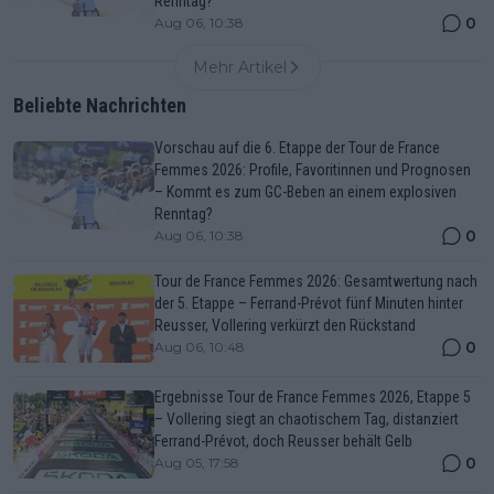
Renntag?
0
Aug 06, 10:38
Mehr Artikel
Beliebte Nachrichten
Vorschau auf die 6. Etappe der Tour de France
Femmes 2026: Profile, Favoritinnen und Prognosen
– Kommt es zum GC-Beben an einem explosiven
Renntag?
0
Aug 06, 10:38
Tour de France Femmes 2026: Gesamtwertung nach
der 5. Etappe – Ferrand-Prévot fünf Minuten hinter
Reusser, Vollering verkürzt den Rückstand
0
Aug 06, 10:48
Ergebnisse Tour de France Femmes 2026, Etappe 5
– Vollering siegt an chaotischem Tag, distanziert
Ferrand-Prévot, doch Reusser behält Gelb
0
Aug 05, 17:58