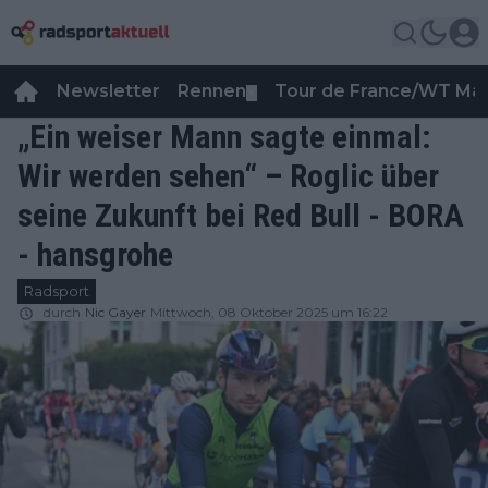
Newsletter
Rennen
Tour de France/WT Ma
▼
„Ein weiser Mann sagte einmal:
Wir werden sehen“ – Roglic über
seine Zukunft bei Red Bull - BORA
- hansgrohe
Radsport
durch
Nic Gayer
Mittwoch, 08 Oktober 2025 um 16:22