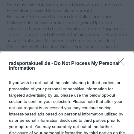
Rennzusammenfassungen und Analysen, mit denen er
Entwicklungen im Peloton klar einordnet.
Bei seiner Arbeit wird Nic von den Kolleginnen und
Kollegen der Schwesterplattform CyclingUpToDate
unterstützt, wodurch er regelmäßig direkten Zugang zu
Teams, Fahrern und offiziellen Terminen erhält. Er arbeitet
aus der Nähe von München und steht kurz vor dem
Abschluss als Bachelor of Arts in Sportjournalismus. In
seiner Berichterstattung legt er großen Wert auf
sorgfältige Quellenprüfung, präzise Einordnung und
radsportaktuell.de -
Do Not Process My Personal
aktualisiert Inhalte, sobald neue, gesicherte
Information
Informationen vorliegen.
Beiträge des Autors ansehen
If you wish to opt-out of the sale, sharing to third parties, or
processing of your personal or sensitive information for
targeted advertising by us, please use the below opt-out
section to confirm your selection. Please note that after your
opt-out request is processed you may continue seeing
interest-based ads based on personal information utilized by
us or personal information disclosed to third parties prior to
Klatscht
8
your opt-out. You may separately opt-out of the further
Besucher
2
disclosure of your personal information by third parties on the