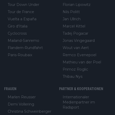
Tour Down Under
Florian Lipowitz
Tour de France
Nils Politt
Vuelta a España
Jan Ullrich
Giro d'Italia
Marcel Kittel
Cyclocross
Tadej Pogacar
Mailand-Sanremo
Jonas Vingegaard
Flandern-Rundfahrt
Wout van Aert
Paris-Roubaix
Remco Evenepoel
Mathieu van der Poel
Primoz Roglic
Thibau Nys
FRAUEN
PARTNER & KOOPERATIONEN
Marlen Reusser
Internationaler
Medienpartner im
Demi Vollering
Radsport
Christina Schweinberger