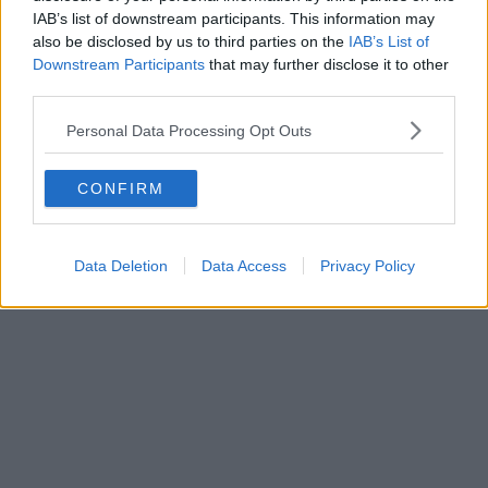
IAB’s list of downstream participants. This information may
Vorheriger Artikel
Nächster Artikel
also be disclosed by us to third parties on the
IAB’s List of
Mathieu van der Poel
Gerüchte über die
Downstream Participants
that may further disclose it to other
und Wout van Aert
Route des Giro d'Italia
third parties.
als Olympiasieger?
2026 -
Cyclocross könnte
Geheimhaltung und
Personal Data Processing Opt Outs
schon 2030 an den
wenig Zeit für die
Olympischen
Präsentation
Winterspielen
CONFIRM
teilnehmen
Data Deletion
Data Access
Privacy Policy