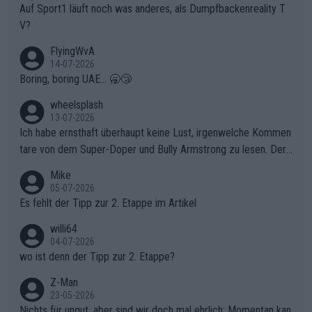
Auf Sport1 läuft noch was anderes, als Dumpfbackenreality T
V?
FlyingWvA
14-07-2026
Boring, boring UAE... 🥱😴
wheelsplash
13-07-2026
Ich habe ernsthaft überhaupt keine Lust, irgenwelche Kommen
tare von dem Super-Doper und Bully Armstrong zu lesen. Der
Typ ist so was von daneben. Er kann seine Meinung haben, abe
Mike
r die gehört nicht in dieses Medium!
05-07-2026
Es fehlt der Tipp zur 2. Etappe im Artikel
willi64
04-07-2026
wo ist denn der Tipp zur 2. Etappe?
Z-Man
23-05-2026
Nichts für ungut, aber sind wir doch mal ehrlich: Momentan kan