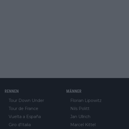
RENNEN
MÄNNER
Tour Down Under
Florian Lipowitz
Tour de France
Nils Politt
Vuelta a España
Jan Ullrich
Giro d'Italia
Marcel Kittel