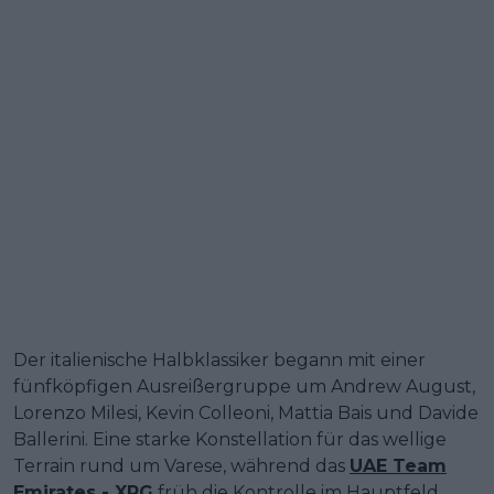
Der italienische Halbklassiker begann mit einer
fünfköpfigen Ausreißergruppe um Andrew August,
Lorenzo Milesi, Kevin Colleoni, Mattia Bais und Davide
Ballerini. Eine starke Konstellation für das wellige
Terrain rund um Varese, während das
UAE Team
Emirates - XRG
früh die Kontrolle im Hauptfeld