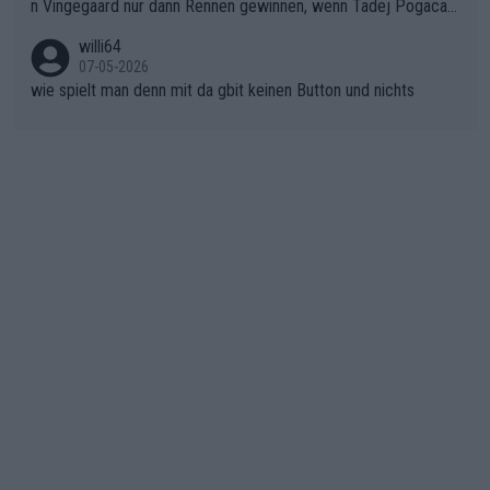
n Vingegaard nur dann Rennen gewinnen, wenn Tadej Pogacar
er SD Worx und Vollering müssen jetzt All-In gehen. (gregman
nicht mitfährt!!!
n)
willi64
07-05-2026
wie spielt man denn mit da gbit keinen Button und nichts