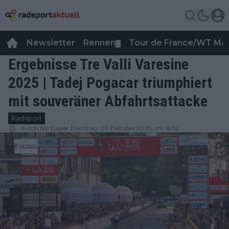
Newsletter
Rennen
Tour de France/WT Ma
▼
Ergebnisse Tre Valli Varesine
2025 | Tadej Pogacar triumphiert
mit souveräner Abfahrtsattacke
Radsport
durch
Nic Gayer
Dienstag, 07 Oktober 2025 um 16:52