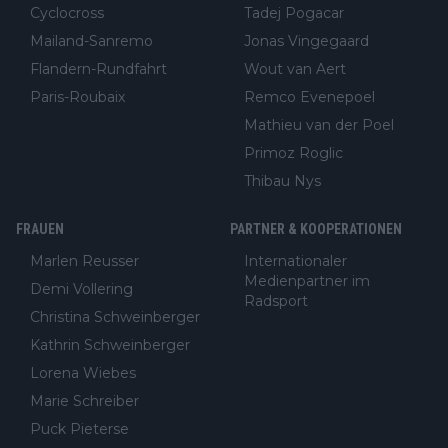
Cyclocross
Tadej Pogacar
Mailand-Sanremo
Jonas Vingegaard
Flandern-Rundfahrt
Wout van Aert
Paris-Roubaix
Remco Evenepoel
Mathieu van der Poel
Primoz Roglic
Thibau Nys
FRAUEN
PARTNER & KOOPERATIONEN
Marlen Reusser
Internationaler
Medienpartner im
Demi Vollering
Radsport
Christina Schweinberger
Kathrin Schweinberger
Lorena Wiebes
Marie Schreiber
Puck Pieterse