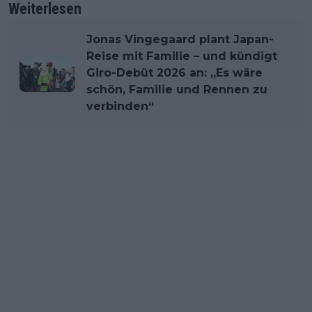
Weiterlesen
Jonas Vingegaard plant Japan-
Reise mit Familie – und kündigt
Giro-Debüt 2026 an: „Es wäre
schön, Familie und Rennen zu
verbinden“