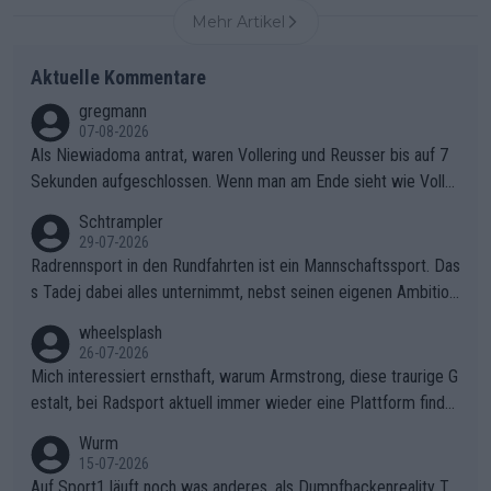
Mehr Artikel
Aktuelle Kommentare
gregmann
07-08-2026
Als Niewiadoma antrat, waren Vollering und Reusser bis auf 7
Sekunden aufgeschlossen. Wenn man am Ende sieht wie Voller
ing Reusser hat stehen lassen, ist es unverständlich, wieso Voll
Schtrampler
ering die 7 Sekunden zu Niewiadoma nicht geschlossen hat un
29-07-2026
d den Abstand hat anwachsen lassen. Ein schwerer taktischer
Radrennsport in den Rundfahrten ist ein Mannschaftssport. Das
Fehler, der den Tour Sieg kosten wird.Diese Beobachtung trifft
s Tadej dabei alles unternimmt, nebst seinen eigenen Ambition
den taktischen Kern dieser dramatischen Etappe perfekt. Die
en, gegenüber seinen Helfern Solidarität zu zeigen und so das
wheelsplash
Zögerlichkeit von Demi Vollering in diesem Moment war das e
ganze Team auch mental stark zu machen und konkret am Erf
26-07-2026
ntscheidende Puzzleteil, das Katarzyna Niewiadoma die Tür z
olg teilzuhaben, ist ihm ganz hoch anzurechnen. Das ist ein Zei
Mich interessiert ernsthaft, warum Armstrong, diese traurige G
um Gelben Trikot geöffnet hat.Das taktische Dilemma am Mon
chen weit über den Radsport hinaus.
estalt, bei Radsport aktuell immer wieder eine Plattform finde
t VentouxDie psychologische Falle: Vollering spekulierte in die
t. Könnte mir die Redaktion diese Frage beantworten?
Wurm
ser Phase darauf, dass Marlen Reusser im Gelben Trikot die N
15-07-2026
achführarbeit leistet, um ihre Gesamtführung zu verteidigen.De
Auf Sport1 läuft noch was anderes, als Dumpfbackenreality T