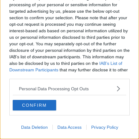
seiner Berichterstattung legt er großen Wert auf
processing of your personal or sensitive information for
sorgfältige Quellenprüfung, präzise Einordnung und
targeted advertising by us, please use the below opt-out
aktualisiert Inhalte, sobald neue, gesicherte
section to confirm your selection. Please note that after your
Informationen vorliegen.
opt-out request is processed you may continue seeing
interest-based ads based on personal information utilized by
Beiträge des Autors ansehen
us or personal information disclosed to third parties prior to
your opt-out. You may separately opt-out of the further
disclosure of your personal information by third parties on the
IAB’s list of downstream participants. This information may
also be disclosed by us to third parties on the
IAB’s List of
Downstream Participants
that may further disclose it to other
Klatscht
9
third parties.
Besucher
1
Personal Data Processing Opt Outs
Vorheriger Artikel
Nächster Artikel
Ergebnisse Binche -
Vorschau, Favoriten,
CONFIRM
Chimay - Binche 2025
Strecke und
| Jordi Meeus gewinnt
Prognose Gran
extrem schnelles
Piemonte 2025: Feiert
Rennen im
Isaac del Toro Sieg
Data Deletion
Data Access
Privacy Policy
Kopfsteinpflaster-
Nummer 92 für UAE?