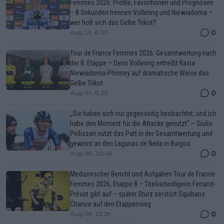
Femmes 2026: Profile, Favoritinnen und Prognosen
– 8 Sekunden trennen Vollering und Niewiadoma –
wer holt sich das Gelbe Trikot?
0
Aug 09, 8:20
Tour de France Femmes 2026: Gesamtwertung nach
der 8. Etappe – Demi Vollering entreißt Kasia
Niewiadoma-Phinney auf dramatische Weise das
Gelbe Trikot
0
Aug 09, 8:20
„Sie haben sich nur gegenseitig beobachtet, und ich
habe den Moment für die Attacke genutzt“ – Giulio
Pellizzari nutzt das Patt in der Gesamtwertung und
gewinnt an den Lagunas de Neila in Burgos
0
Aug 08, 20:49
Medizinischer Bericht und Aufgaben Tour de France
Femmes 2026, Etappe 8 – Titelverteidigerin Ferrand-
Prévot gibt auf – später Sturz zerstört Squibans
Chance auf den Etappensieg
0
Aug 08, 23:29