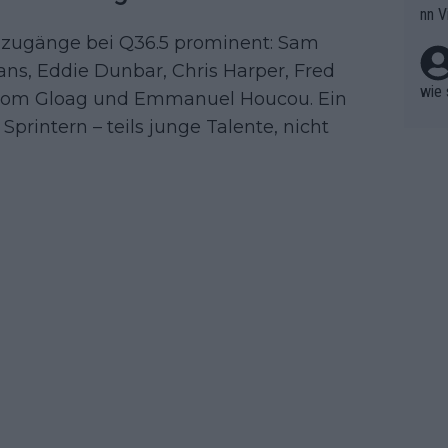
nn V
berw
r nic
euzugänge bei Q36.5 prominent: Sam
hen.
ns, Eddie Dunbar, Chris Harper, Fred
wie 
, Tom Gloag und Emmanuel Houcou. Ein
 Sprintern – teils junge Talente, nicht