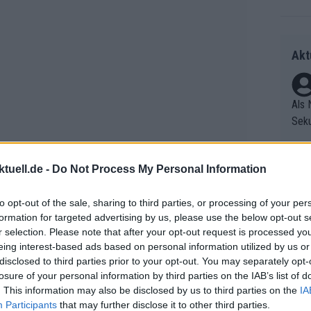
Akt
Als 
Seku
ring
olle
tuell.de -
Do Not Process My Personal Information
und 
Radr
er F
ss T
to opt-out of the sale, sharing to third parties, or processing of your per
riff
onen
formation for targeted advertising by us, please use the below opt-out s
Die 
as g
r selection. Please note that after your opt-out request is processed y
as e
Erfo
Mich
eing interest-based ads based on personal information utilized by us or
ür z
Zeic
Gest
disclosed to third parties prior to your opt-out. You may separately opt-
Mont
losure of your personal information by third parties on the IAB’s list of
et. 
n di
. This information may also be disclosed by us to third parties on the
IA
die 
Participants
that may further disclose it to other third parties.