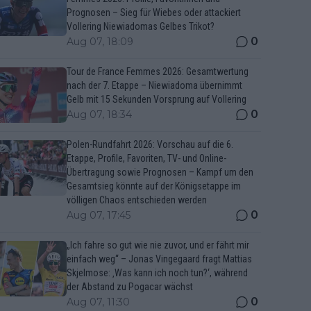
Prognosen – Sieg für Wiebes oder attackiert
Vollering Niewiadomas Gelbes Trikot?
0
Aug 07, 18:09
Tour de France Femmes 2026: Gesamtwertung
nach der 7. Etappe – Niewiadoma übernimmt
Gelb mit 15 Sekunden Vorsprung auf Vollering
0
Aug 07, 18:34
Polen-Rundfahrt 2026: Vorschau auf die 6.
Etappe, Profile, Favoriten, TV- und Online-
Übertragung sowie Prognosen – Kampf um den
Gesamtsieg könnte auf der Königsetappe im
völligen Chaos entschieden werden
0
Aug 07, 17:45
„Ich fahre so gut wie nie zuvor, und er fährt mir
einfach weg“ – Jonas Vingegaard fragt Mattias
Skjelmose: ‚Was kann ich noch tun?‘, während
der Abstand zu Pogacar wächst
0
Aug 07, 11:30