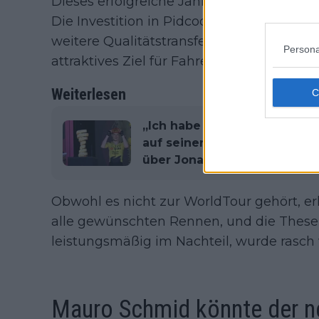
Dieses erfolgreiche Jahr brachte zwei we
Die Investition in Pidcock hat sich gelohn
weitere Qualitätstransfers zu investieren;
Persona
attraktives Ziel für Fahrer, die mehr Mögl
Weiterlesen
„Ich habe noch nie gesehen, 
auf seiner Seite hat“ – Chri
über Jonas Vingegaard
Obwohl es nicht zur WorldTour gehört, e
alle gewünschten Rennen, und die These
leistungsmäßig im Nachteil, wurde rasch 
Mauro Schmid könnte der ne