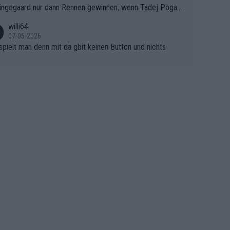
ingegaard nur dann Rennen gewinnen, wenn Tadej Pogaca
asser, aber SD Worx und Vollering müssen jetzt All-In ge
ht mitfährt!!!
 (gregmann)
willi64
07-05-2026
spielt man denn mit da gbit keinen Button und nichts