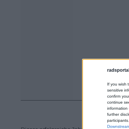
radsportak
If you wish 
sensitive in
confirm you
continue se
information 
further disc
participants
Downstream 