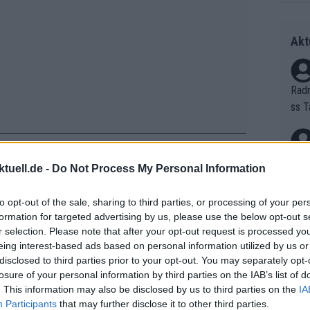
Akt
Radr
ss T
onen
as g
Erfo
Mich
tuell.de -
Do Not Process My Personal Information
Zeic
Gest
et. 
ahn in der Groupama-FDJ-Struktur
to opt-out of the sale, sharing to third parties, or processing of your per
formation for targeted advertising by us, please use the below opt-out s
en Kletterhoffnungen des französischen
Auf 
r selection. Please note that after your opt-out request is processed y
 bei der Vuelta a España, wurde 2023
eing interest-based ads based on personal information utilized by us or
V?
zweimal in die Top Ten der Tour de
disclosed to third parties prior to your opt-out. You may separately opt-
losure of your personal information by third parties on the IAB’s list of
. This information may also be disclosed by us to third parties on the
IA
Bori
Participants
that may further disclose it to other third parties.