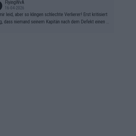
FlyingWvA
16-04-2026
mir leid, aber so klingen schlechte Verlierer! Erst kritisiert
g, dass niemand seinem Kapitän nach dem Defekt einen r
 Teppich ausrollt. Dann schimpft Pogacar selber über sei
Shimano-Schubkarre", ehe Morgado denkt, dass der Welt
ter mit einem platten Reifen ins Velodrome einfuhr. Schle
r Stil!!! Insbesondere, wenn man sich die Rennsituation vo
m Defekt anschaut - wer andern eine Grube gräbt, fällt sel
hinein.