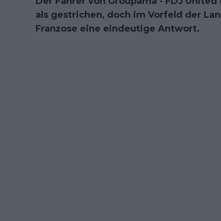
Der Fahrer von Groupama - FDJ United
als gestrichen, doch im Vorfeld der La
Franzose eine eindeutige Antwort.