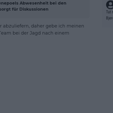
venepoels Abwesenheit bei den
sorgt für Diskussionen
Tut 
Bjer
oten
ur abzuliefern, daher gebe ich meinen
ne "
m Team bei der Jagd nach einem
meis
chte
r de
bst 