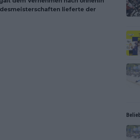
 galt dem Vernehmen nach ohnehin
ndesmeisterschaften lieferte der
Belie