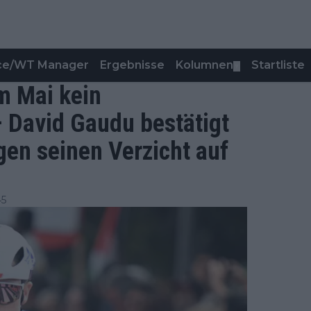
nce/WT Manager
Ergebnisse
Kolumnen
Startliste
▼
im Mai kein
 David Gaudu bestätigt
gen seinen Verzicht auf
45