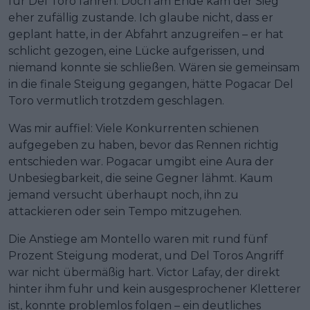
für Del Toro fahren. Doch am Ende kam der Sieg
eher zufällig zustande. Ich glaube nicht, dass er
geplant hatte, in der Abfahrt anzugreifen – er hat
schlicht gezogen, eine Lücke aufgerissen, und
niemand konnte sie schließen. Wären sie gemeinsam
in die finale Steigung gegangen, hätte Pogacar Del
Toro vermutlich trotzdem geschlagen.
Was mir auffiel: Viele Konkurrenten schienen
aufgegeben zu haben, bevor das Rennen richtig
entschieden war. Pogacar umgibt eine Aura der
Unbesiegbarkeit, die seine Gegner lähmt. Kaum
jemand versucht überhaupt noch, ihn zu
attackieren oder sein Tempo mitzugehen.
Die Anstiege am Montello waren mit rund fünf
Prozent Steigung moderat, und Del Toros Angriff
war nicht übermäßig hart. Victor Lafay, der direkt
hinter ihm fuhr und kein ausgesprochener Kletterer
ist, konnte problemlos folgen – ein deutliches