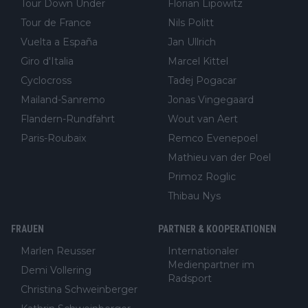
Tour Down Under
Florian Lipowitz
Tour de France
Nils Politt
Vuelta a España
Jan Ullrich
Giro d'Italia
Marcel Kittel
Cyclocross
Tadej Pogacar
Mailand-Sanremo
Jonas Vingegaard
Flandern-Rundfahrt
Wout van Aert
Paris-Roubaix
Remco Evenepoel
Mathieu van der Poel
Primoz Roglic
Thibau Nys
FRAUEN
PARTNER & KOOPERATIONEN
Marlen Reusser
Internationaler
Medienpartner im
Demi Vollering
Radsport
Christina Schweinberger