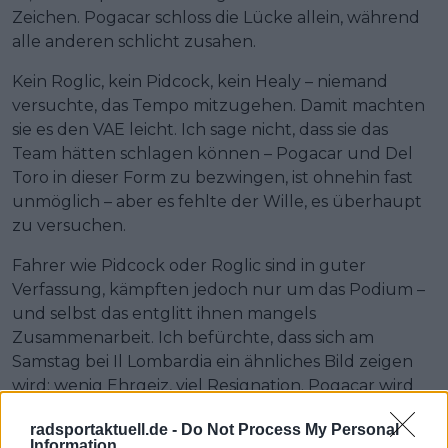
Zeichen. Pogacar schloss die Lücke allein, während
alle anderen schlicht zusahen.
Kein Roglic, kein Pidcock, kein Healy – niemand
versuchte, das Tempo mitzugehen. Damit machten
sie es den VAE leicht. Ich sage nicht, dass sie das
Team hätten schlagen können – Pogacar und Del
Toro in dieser Form zu bezwingen, ist ohnehin fast
unmöglich – aber es fehlte der Wille, es überhaupt
zu versuchen.
Fahrer wie Pidcock oder Roglic sind in guter
Verfassung, kämpften jedoch nur um das Podium –
und selbst das entglitt ihnen mangels
Zusammenarbeit. Ich befürchte, dass sich am
Samstag bei Il Lombardia ein ähnliches Bild zeigen
wird: wenig Ehrgeiz, viel Resignation. Pogacar wird
wieder angreifen – die einzige offene Frage ist nur,
radsportaktuell.de -
Do Not Process My Personal
wann. Vorhersehbar? Ja. Langweilig? Sicher nicht.
Information