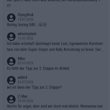
V?
FlyingWvA
14-07-2026
Boring, boring UAE... 🥱😴
wheelsplash
13-07-2026
Ich habe ernsthaft überhaupt keine Lust, irgenwelche Kommen
tare von dem Super-Doper und Bully Armstrong zu lesen. Der
Typ ist so was von daneben. Er kann seine Meinung haben, abe
Mike
r die gehört nicht in dieses Medium!
05-07-2026
Es fehlt der Tipp zur 2. Etappe im Artikel
willi64
04-07-2026
wo ist denn der Tipp zur 2. Etappe?
Z-Man
23-05-2026
Nichts für ungut, aber sind wir doch mal ehrlich: Momentan kan