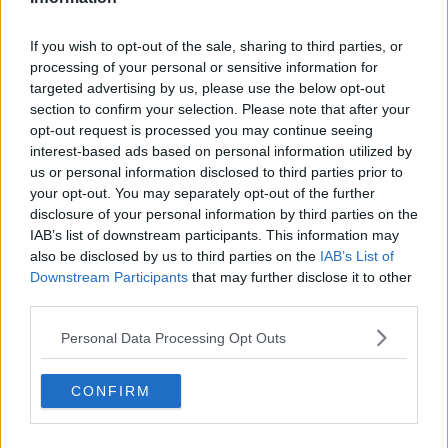
Und Sie? Was denken Sie über das, was heute
If you wish to opt-out of the sale, sharing to third parties, or
passiert ist? Hinterlassen Sie einen Kommentar
processing of your personal or sensitive information for
und beteiligen Sie sich an der
Diskussion
!
targeted advertising by us, please use the below opt-out
section to confirm your selection. Please note that after your
Weiterlesen
opt-out request is processed you may continue seeing
interest-based ads based on personal information utilized by
Ergebnisse Tre Valli Varesine
us or personal information disclosed to third parties prior to
2025 | Tadej Pogacar triumphiert
your opt-out. You may separately opt-out of the further
mit souveräner Abfahrtsattacke
disclosure of your personal information by third parties on the
„Ein weiser Mann sagte einmal:
IAB’s list of downstream participants. This information may
also be disclosed by us to third parties on the
IAB’s List of
Wir werden sehen“ – Roglic über
Downstream Participants
that may further disclose it to other
seine Zukunft bei Red Bull -
third parties.
BORA - hansgrohe
Personal Data Processing Opt Outs
Jetzt kostenlos den RadsportAktuell-
CONFIRM
Newsletter abonnieren!
Nachdem du auf „Abonnieren“ geklickt hast,