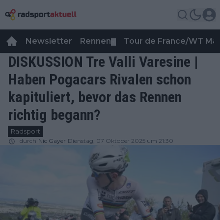
Newsletter
Rennen
Tour de France/WT Ma
▼
DISKUSSION Tre Valli Varesine |
Haben Pogacars Rivalen schon
kapituliert, bevor das Rennen
richtig begann?
Radsport
durch
Nic Gayer
Dienstag, 07 Oktober 2025 um 21:30