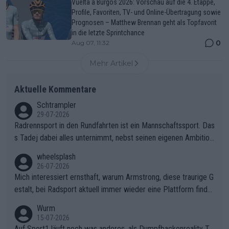
Vuelta a Burgos 2026: Vorschau auf die 4. Etappe,
Profile, Favoriten, TV- und Online-Übertragung sowie
Prognosen – Matthew Brennan geht als Topfavorit
in die letzte Sprintchance
0
Aug 07, 11:32
Mehr Artikel
Aktuelle Kommentare
Schtrampler
29-07-2026
Radrennsport in den Rundfahrten ist ein Mannschaftssport. Das
s Tadej dabei alles unternimmt, nebst seinen eigenen Ambition
en, gegenüber seinen Helfern Solidarität zu zeigen und so das
wheelsplash
ganze Team auch mental stark zu machen und konkret am Erf
26-07-2026
olg teilzuhaben, ist ihm ganz hoch anzurechnen. Das ist ein Zei
Mich interessiert ernsthaft, warum Armstrong, diese traurige G
chen weit über den Radsport hinaus.
estalt, bei Radsport aktuell immer wieder eine Plattform finde
t. Könnte mir die Redaktion diese Frage beantworten?
Wurm
15-07-2026
Auf Sport1 läuft noch was anderes, als Dumpfbackenreality T