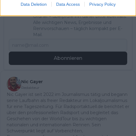
erhältst du sofort eine E-Mail von uns. Bei
Data Deletion
Data Access
Privacy Policy
einigen Lesern landet diese im Spam-
Ordner – überprüfe ihn daher bitte ebenfalls.
Alle wichtigen News, Ergebnisse und
Rennvorschauen – täglich kompakt per E-
Mail.
Abonnieren
Nic Gayer
Redakteur
Nic Gayer ist seit 2022 im Journalismus tätig und begann
seine Laufbahn als freier Redakteur im Lokaljournalismus
für eine Tageszeitung. Für Radsportaktuell.de berichtet er
über den professionellen Radsport und begleitet das
Geschehen von der WorldTour bis zu wichtigen
nationalen und internationalen Rennen. Sein
Schwerpunkt liegt auf Vorberichten,