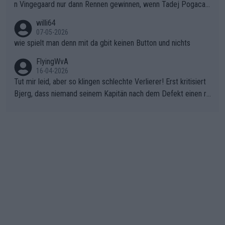
n Vingegaard nur dann Rennen gewinnen, wenn Tadej Pogacar
nicht mitfährt!!!
willi64
07-05-2026
wie spielt man denn mit da gbit keinen Button und nichts
FlyingWvA
16-04-2026
Tut mir leid, aber so klingen schlechte Verlierer! Erst kritisiert
Bjerg, dass niemand seinem Kapitän nach dem Defekt einen ro
ten Teppich ausrollt. Dann schimpft Pogacar selber über seine
"Shimano-Schubkarre", ehe Morgado denkt, dass der Weltmeis
ter mit einem platten Reifen ins Velodrome einfuhr. Schlechter
Stil!!! Insbesondere, wenn man sich die Rennsituation vor dem
Defekt anschaut - wer andern eine Grube gräbt, fällt selbst hin
ein.