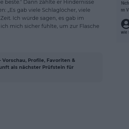
die beste.“ Dann zählte er Hindernisse
Nich
groß
n: „Es gab viele Schlaglöcher, viele
nn V
berw
r nic
Zeit. Ich würde sagen, es gab im
hen.
ch mich sicher fühlte, um zur Flasche
wie 
– Vorschau, Profile, Favoriten &
ft als nächster Prüfstein für