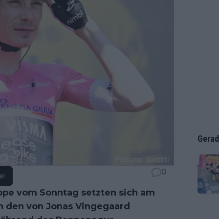
Gerad
0
e!
tappe vom Sonntag setzten sich am
en den von
Jonas Vingegaard