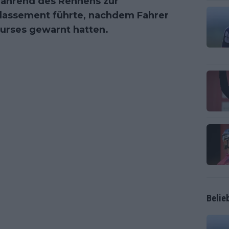
 während des Rennens zur
klassement führte, nachdem Fahrer
urses gewarnt hatten.
Belie