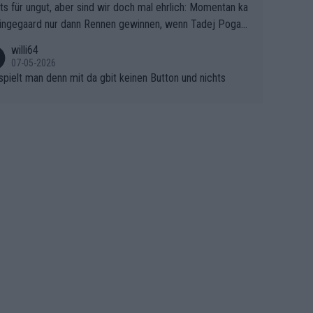
ts für ungut, aber sind wir doch mal ehrlich: Momentan ka
e Finale Richtung Nizza. Niewiadoma hat psychologisch O
ingegaard nur dann Rennen gewinnen, wenn Tadej Pogaca
asser, aber SD Worx und Vollering müssen jetzt All-In ge
ht mitfährt!!!
 (gregmann)
willi64
07-05-2026
spielt man denn mit da gbit keinen Button und nichts