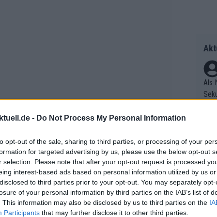
Akt
Als 
Seku
ring
olle
tuell.de -
Do Not Process My Personal Information
und 
Radr
er F
to opt-out of the sale, sharing to third parties, or processing of your per
ss T
formation for targeted advertising by us, please use the below opt-out s
riff
onen
r selection. Please note that after your opt-out request is processed y
Die 
as g
ändigen, die Zeiten fürs
eing interest-based ads based on personal information utilized by us or
as e
Erfo
Mich
m Ziel zu stoppen. Nach weiteren
disclosed to third parties prior to your opt-out. You may separately opt-
ür z
Zeic
Gest
losure of your personal information by third parties on the IAB’s list of
edoch bereits beim Überqueren der
Mont
. This information may also be disclosed by us to third parties on the
IA
et. 
enommen – bei noch 16,3 Kilometern
n di
Participants
that may further disclose it to other third parties.