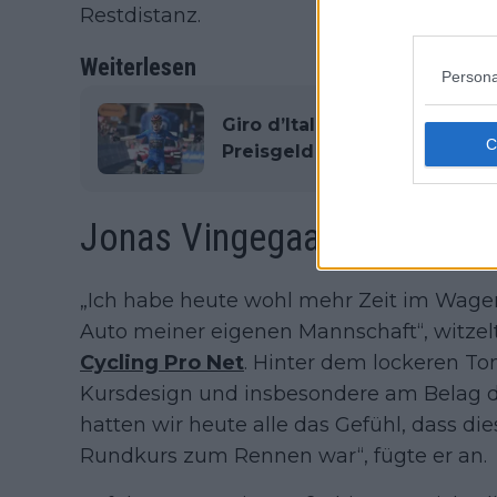
Restdistanz.
Weiterlesen
Persona
Giro d’Italia 2026: Wer hat 
Preisgeld gewonnen?
Jonas Vingegaard erklärt d
„Ich habe heute wohl mehr Zeit im Wagen
Auto meiner eigenen Mannschaft“, witzel
Cycling Pro Net
. Hinter dem lockeren To
Kursdesign und insbesondere am Belag de
hatten wir heute alle das Gefühl, dass dies
Rundkurs zum Rennen war“, fügte er an.