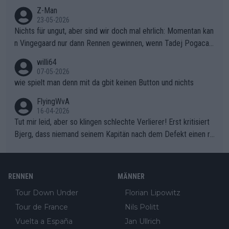
Z-Man
23-05-2026
Nichts für ungut, aber sind wir doch mal ehrlich: Momentan kan
n Vingegaard nur dann Rennen gewinnen, wenn Tadej Pogacar
nicht mitfährt!!!
willi64
07-05-2026
wie spielt man denn mit da gbit keinen Button und nichts
FlyingWvA
16-04-2026
Tut mir leid, aber so klingen schlechte Verlierer! Erst kritisiert
Bjerg, dass niemand seinem Kapitän nach dem Defekt einen ro
ten Teppich ausrollt. Dann schimpft Pogacar selber über seine
"Shimano-Schubkarre", ehe Morgado denkt, dass der Weltmeis
ter mit einem platten Reifen ins Velodrome einfuhr. Schlechter
RENNEN
MÄNNER
Stil!!! Insbesondere, wenn man sich die Rennsituation vor dem
Tour Down Under
Florian Lipowitz
Defekt anschaut - wer andern eine Grube gräbt, fällt selbst hin
Tour de France
Nils Politt
ein.
Vuelta a España
Jan Ullrich