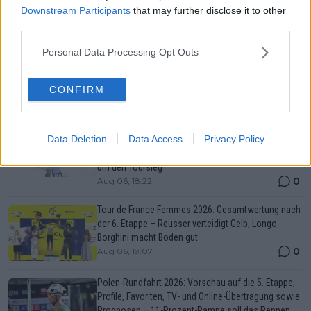
Femmes 2026: Profile, Favoritinnen und Prognosen
Downstream Participants
that may further disclose it to other
– Vollering und Reusser kämpfen am Mont Ventoux
third parties.
um den Toursieg
0
Aug 06, 18:22
Personal Data Processing Opt Outs
Mehr Artikel
CONFIRM
Beliebte Nachrichten
Vorschau auf die 7. Etappe der Tour de France
Data Deletion
Data Access
Privacy Policy
Femmes 2026: Profile, Favoritinnen und Prognosen
– Vollering und Reusser kämpfen am Mont Ventoux
um den Toursieg
0
Aug 06, 18:22
Tour de France Femmes 2026: Gesamtwertung nach
der 6. Etappe – Reusser verteidigt Gelb, Longo
Borghini macht Boden gut
0
Aug 06, 19:07
Polen-Rundfahrt 2026: Vorschau auf die 5. Etappe,
Profile, Favoriten, TV- und Online-Übertragung sowie
Prognosen – 11-Prozent-Rampe soll das Rennen