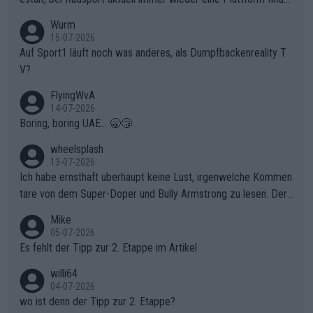
t. Könnte mir die Redaktion diese Frage beantworten?
Wurm
15-07-2026
Auf Sport1 läuft noch was anderes, als Dumpfbackenreality T
V?
FlyingWvA
14-07-2026
Boring, boring UAE... 🥱😴
wheelsplash
13-07-2026
Ich habe ernsthaft überhaupt keine Lust, irgenwelche Kommen
tare von dem Super-Doper und Bully Armstrong zu lesen. Der
Typ ist so was von daneben. Er kann seine Meinung haben, abe
Mike
r die gehört nicht in dieses Medium!
05-07-2026
Es fehlt der Tipp zur 2. Etappe im Artikel
willi64
04-07-2026
wo ist denn der Tipp zur 2. Etappe?