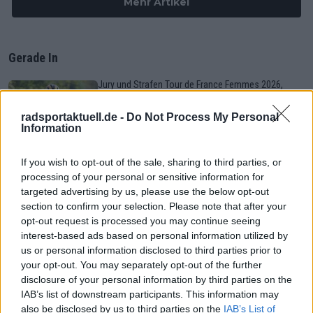
Mehr Artikel
Gerade In
Jury und Strafen Tour de France Femmes 2026,
Etappe 6 – Geldstrafe für Lotte Kopecky wegen
„Sticky Bottle“
radsportaktuell.de -
Do Not Process My Personal
0
Aug 06, 20:02
Information
Medizinischer Bericht und Aufgaben Tour de France
If you wish to opt-out of the sale, sharing to third parties, or
Femmes 2026, Etappe 6 – vier Fahrerinnen nicht
processing of your personal or sensitive information for
mehr im Rennen, auch Yara Kastelijn ausgeschieden
targeted advertising by us, please use the below opt-out
0
Aug 06, 19:26
section to confirm your selection. Please note that after your
opt-out request is processed you may continue seeing
Tour de France Femmes 2026: Gesamtwertung nach
interest-based ads based on personal information utilized by
der 6. Etappe – Reusser verteidigt Gelb, Longo
us or personal information disclosed to third parties prior to
Borghini macht Boden gut
your opt-out. You may separately opt-out of the further
0
Aug 06, 19:07
disclosure of your personal information by third parties on the
IAB’s list of downstream participants. This information may
Vorschau auf die 7. Etappe der Tour de France
also be disclosed by us to third parties on the
IAB’s List of