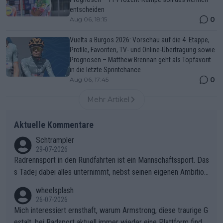
entscheiden
0
Aug 06, 18:15
Vuelta a Burgos 2026: Vorschau auf die 4. Etappe,
Profile, Favoriten, TV- und Online-Übertragung sowie
Prognosen – Matthew Brennan geht als Topfavorit
in die letzte Sprintchance
0
Aug 06, 17:45
Mehr Artikel
Aktuelle Kommentare
Schtrampler
29-07-2026
Radrennsport in den Rundfahrten ist ein Mannschaftssport. Das
s Tadej dabei alles unternimmt, nebst seinen eigenen Ambition
en, gegenüber seinen Helfern Solidarität zu zeigen und so das
wheelsplash
ganze Team auch mental stark zu machen und konkret am Erf
26-07-2026
olg teilzuhaben, ist ihm ganz hoch anzurechnen. Das ist ein Zei
Mich interessiert ernsthaft, warum Armstrong, diese traurige G
chen weit über den Radsport hinaus.
estalt, bei Radsport aktuell immer wieder eine Plattform finde