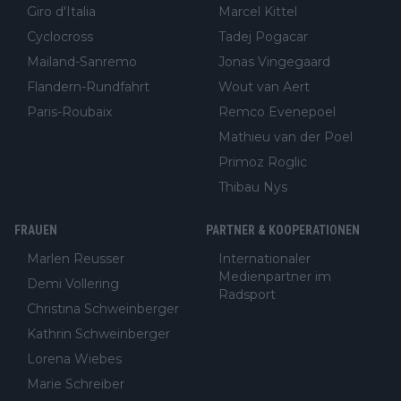
Giro d'Italia
Marcel Kittel
Cyclocross
Tadej Pogacar
Mailand-Sanremo
Jonas Vingegaard
Flandern-Rundfahrt
Wout van Aert
Paris-Roubaix
Remco Evenepoel
Mathieu van der Poel
Primoz Roglic
Thibau Nys
FRAUEN
PARTNER & KOOPERATIONEN
Marlen Reusser
Internationaler
Medienpartner im
Demi Vollering
Radsport
Christina Schweinberger
Kathrin Schweinberger
Lorena Wiebes
Marie Schreiber