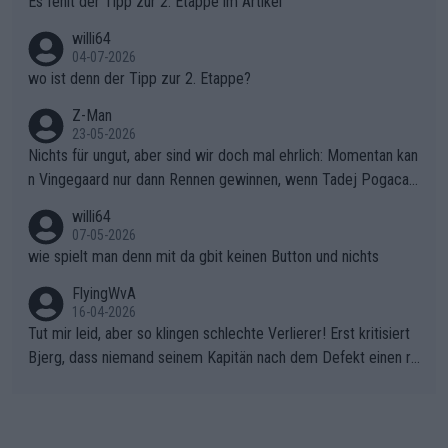
Es fehlt der Tipp zur 2. Etappe im Artikel
willi64
04-07-2026
wo ist denn der Tipp zur 2. Etappe?
Z-Man
23-05-2026
Nichts für ungut, aber sind wir doch mal ehrlich: Momentan kan
n Vingegaard nur dann Rennen gewinnen, wenn Tadej Pogacar
nicht mitfährt!!!
willi64
07-05-2026
wie spielt man denn mit da gbit keinen Button und nichts
FlyingWvA
16-04-2026
Tut mir leid, aber so klingen schlechte Verlierer! Erst kritisiert
Bjerg, dass niemand seinem Kapitän nach dem Defekt einen ro
ten Teppich ausrollt. Dann schimpft Pogacar selber über seine
"Shimano-Schubkarre", ehe Morgado denkt, dass der Weltmeis
ter mit einem platten Reifen ins Velodrome einfuhr. Schlechter