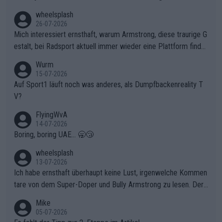
en, gegenüber seinen Helfern Solidarität zu zeigen und so das
wheelsplash
ganze Team auch mental stark zu machen und konkret am Erf
26-07-2026
olg teilzuhaben, ist ihm ganz hoch anzurechnen. Das ist ein Zei
Mich interessiert ernsthaft, warum Armstrong, diese traurige G
chen weit über den Radsport hinaus.
estalt, bei Radsport aktuell immer wieder eine Plattform finde
t. Könnte mir die Redaktion diese Frage beantworten?
Wurm
15-07-2026
Auf Sport1 läuft noch was anderes, als Dumpfbackenreality T
V?
FlyingWvA
14-07-2026
Boring, boring UAE... 🥱😴
wheelsplash
13-07-2026
Ich habe ernsthaft überhaupt keine Lust, irgenwelche Kommen
tare von dem Super-Doper und Bully Armstrong zu lesen. Der
Typ ist so was von daneben. Er kann seine Meinung haben, abe
Mike
r die gehört nicht in dieses Medium!
05-07-2026