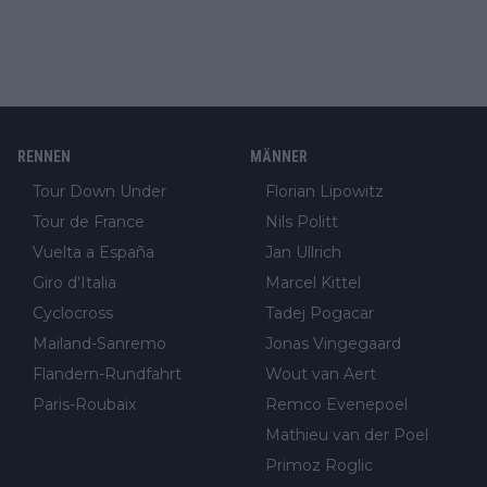
RENNEN
MÄNNER
Tour Down Under
Florian Lipowitz
Tour de France
Nils Politt
Vuelta a España
Jan Ullrich
Giro d'Italia
Marcel Kittel
Cyclocross
Tadej Pogacar
Mailand-Sanremo
Jonas Vingegaard
Flandern-Rundfahrt
Wout van Aert
Paris-Roubaix
Remco Evenepoel
Mathieu van der Poel
Primoz Roglic